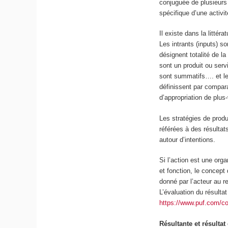
conjuguée de plusieurs
spécifique d’une activit
Il existe dans la littér
Les intrants (inputs) s
désignent totalité de la
sont un produit ou serv
sont
summatifs
…. et l
définissent par comparai
d’appropriation de plus
Les stratégies de produ
référées à des résultats
autour d’intentions.
Si l’action est une orga
et fonction, le concept 
donné par l’acteur au r
L’évaluation du résultat
https://www.puf.com/
Résultante et résulta