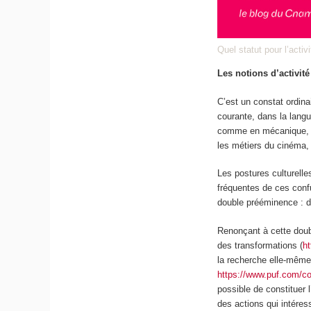
Quel statut pour l’acti
Les notions d’activité
C’est un constat ordina
courante, dans la lang
comme en mécanique, pr
les métiers du cinéma, 
Les postures culturelle
fréquentes de ces confu
double
prééminence
: d
Renonçant à cette dou
des transformations (
h
la recherche elle-mêm
https://www.puf.com/c
possible de constituer 
des actions qui intéres