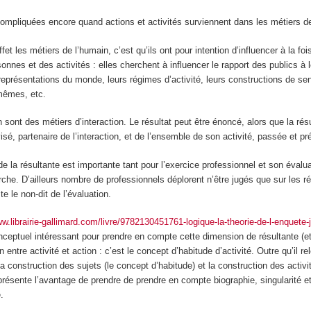
ompliquées encore quand actions et activités surviennent dans les métiers de
fet les métiers de l’humain, c’est qu’ils ont pour intention d’influencer à la fois
onnes et des activités : elles cherchent à influencer le rapport des publics à 
eprésentations du monde, leurs régimes d’activité, leurs constructions de sen
mêmes, etc.
n sont des métiers
d’interaction. Le résultat peut être énoncé, alors que la ré
isé, partenaire de l’interaction, et de l’ensemble de son activité, passée et pr
e la résultante est importante tant pour l’exercice professionnel et son évalu
erche. D’ailleurs nombre de professionnels déplorent n’être jugés que sur les r
ste le non-dit de l’évaluation.
ww.librairie-gallimard.com/livre/9782130451761-logique-la-theorie-de-l-enquete
onceptuel intéressant pour prendre en compte cette dimension de résultante (e
 entre activité et action : c’est le concept d’habitude d’activité. Outre qu’il r
construction des sujets (le concept d’habitude) et la construction des activi
l présente l’avantage de prendre de prendre en compte biographie, singularité 
.