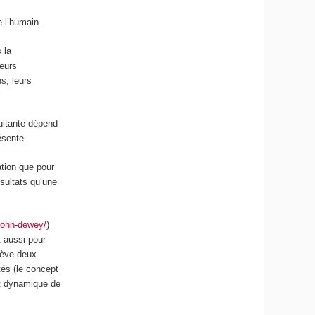
 l’humain.
 la
leurs
s, leurs
sultante dépend
ésente.
ation que pour
ésultats qu’une
-john-dewey/
)
t aussi pour
elève deux
tés (le concept
et dynamique de