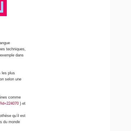
 langue
nes techniques,
r exemple dans
 les plus
ion selon une
maines comme
s?id=224070
) et
pothèse qu’il est
cts du monde