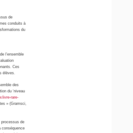
essus de
es conduits à
nsformations du
n de
l’ensemble
aluation
enants. Ces
s élèves.
ensemble des
ion du ‘niveau
.livre-rare-
ctes » (Gramsci,
 processus de
la conséquence