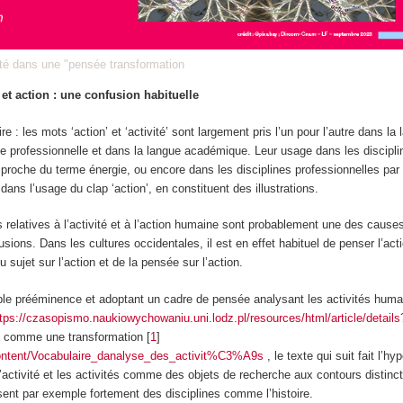
vité dans une "pensée transformation
 et action : une confusion habituelle
ire :
les mots ‘action’ et ‘activité’ sont largement pris l’un pour l’autre dans la
ue professionnelle et dans la langue académique.
Leur usage dans les discipli
oche du terme énergie, ou encore dans les disciplines professionnelles pa
dans l’usage du clap ‘action’, en constituent des illustrations.
s relatives à l’activité et à l’action humaine sont probablement une des causes
sions. Dans les cultures occidentales, il est en effet habituel de penser l’act
u sujet sur l’action et de la pensée sur l’action.
ble prééminence et adoptant un cadre de pensée analysant les activités hu
ttps://czasopismo.naukiowychowaniu.uni.lodz.pl/resources/html/article/detail
e comme une transformation
[
1
]
ontent/Vocabulaire_danalyse_des_activit%C3%A9s
, le texte qui suit fait l’hy
l’activité et les activités comme des objets de recherche aux contours distin
sent par exemple fortement des disciplines comme l’histoire.