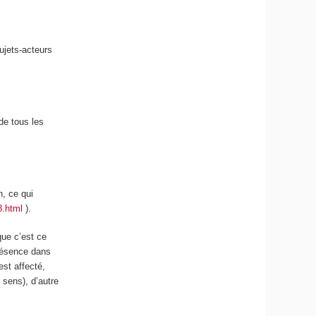
ujets-acteurs
de tous les
n, ce qui
8.html
).
que c’est ce
présence dans
est affecté,
sens), d’autre