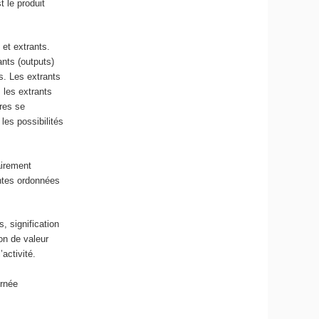
st le produit
 et extrants.
ants (outputs)
rs. Les extrants
 les extrants
ères se
 les possibilités
airement
entes ordonnées
, signification
ion de valeur
’activité
.
ernée