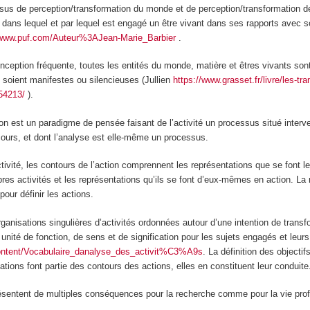
ssus de perception/transformation du monde et de perception/transformation d
dans lequel et par lequel est engagé un être vivant dans
ses rapports avec s
/www.puf.com/Auteur%3AJean-Marie_Barbier
.
ception fréquente, toutes les entités du monde, matière et êtres vivants sont
s soient manifestes ou silencieuses (Jullien
https://www.grasset.fr/livre/les-tr
54213/
).
on est un paradigme de pensée faisant de l’activité un processus situé inter
ours, et dont l’analyse est elle-même un processus.
ctivité, les contours de
l’action
comprennent les représentations que se font le
opres activités et les représentations qu’ils se font d’eux-mêmes en action. La 
pour définir les actions.
ganisations singulières d’activités ordonnées autour d’une intention de transf
nité de fonction, de sens et de signification pour les sujets engagés
et leurs
ontent/Vocabulaire_danalyse_des_activit%C3%A9s
. La définition des objectifs
uations font partie des contours des actions, elles en constituent leur conduite
résentent de multiples conséquences pour la recherche comme pour la vie prof