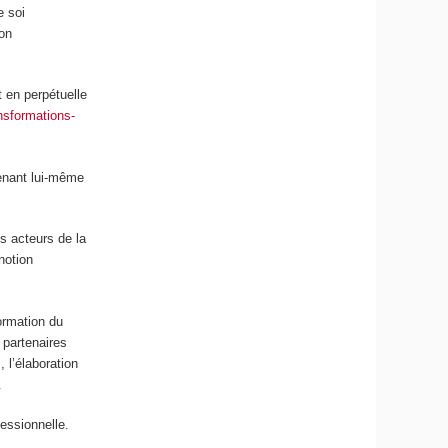
e soi
on
 en perpétuelle
ansformations-
venant lui-même
s acteurs de la
notion
ormation du
 partenaires
, l’élaboration
.
essionnelle.