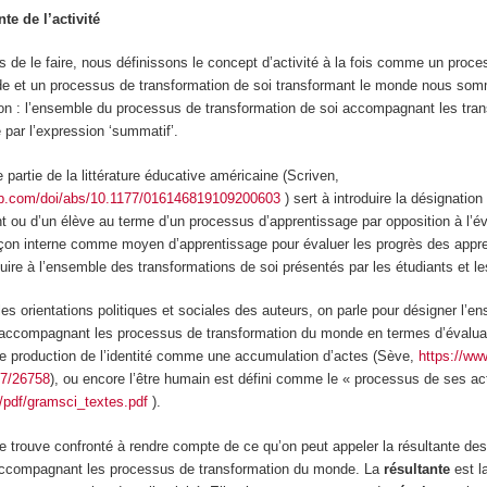
te de l’activité
de le faire, nous définissons
le concept d’activité à la fois comme un proc
e et un processus de transformation de soi transformant le monde
nous somm
ion : l’ensemble du processus de transformation de soi accompagnant les tra
 par l’expression ‘
summatif
’.
 partie de la littérature éducative américaine (Scriven,
pub.com/doi/abs/10.1177/016146819109200603
) sert à introduire la désignatio
t ou d’un élève au terme d’un processus d’apprentissage par opposition à l’év
façon interne comme moyen d’apprentissage pour évaluer les
progrès
des appr
duire à l’ensemble des transformations de soi présentés par les étudiants et le
 les orientations politiques et sociales des auteurs, on parle pour désigner l’
 accompagnant les processus de transformation du monde en termes d’évaluat
de production de l’identité comme une
accumulation d’actes
(Sève,
https://www
7/26758
), ou encore l’être humain est défini comme le « processus de ses a
G/pdf/gramsci_textes.pdf
).
e trouve confronté à rendre compte de ce qu’on peut appeler
la résultante
des
 accompagnant les processus de transformation du monde.
La
résultante
est 