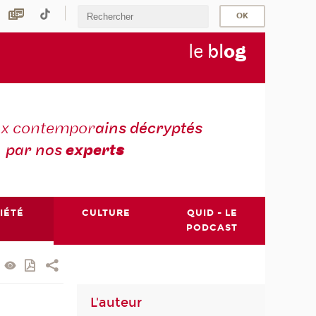
le
bl
o
g
ux contempor
ains décryptés
par nos
expert
s
IÉTÉ
CULTURE
QUID - LE
PODCAST
L'auteur