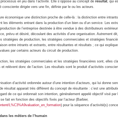
 processus en jeu dans l’activité. Elle s’oppose au concept de
résultat
, qui e
é consciente dirigée vers une fin, définie par le ou les acteurs.
ature économique une distinction proche de celle-là : la distinction entre intrants
ont les éléments entrant dans la production d’un bien ou d’un service. Les extr
 production de l’entreprise destinée à être vendue à des distributeurs extérieu
ice, prévu et désiré, découlant des activités d’une organisation. Autrement dit,
es stratégies de production, les stratégies commerciales et stratégies financi
son entre intrants et extrants, entre résultantes et résultats ; ce qui explique
-values par certains acteurs du circuit de production.
ction, les stratégies commerciales et les stratégies financières sont, elles cl
 et relèvent donc de l’action.
Les résultats sont le produit d’activités consci
nisation d’activité ordonnée autour d’une intention d’acteurs, qui lui donne sens
de résultat apparait très différent du concept de résultante : c’est une attribut
egard de ce qui ordonnait son intention, généralement appelé objectif visé par l
 se fait en fonction des objectifs fixés par l’acteur (Barbier,
content/L%C3%A9valuation_en_formation
) pour la séquence d’activité(s) conc
t dans les métiers de l’humain