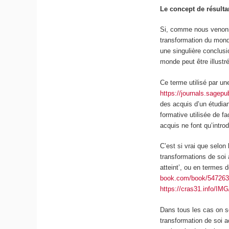
Le concept de résultan
Si, comme nous venons 
transformation du mond
une singulière conclus
monde peut être illustré
Ce terme utilisé par une
https://journals.sage
des acquis d’un étudian
formative
utilisée de 
acquis ne font qu’intro
C’est si vrai que selon
transformations de soi
atteint’, ou en termes 
book.com/book/547263
https://cras31.info/IM
Dans tous les cas on s
transformation de soi