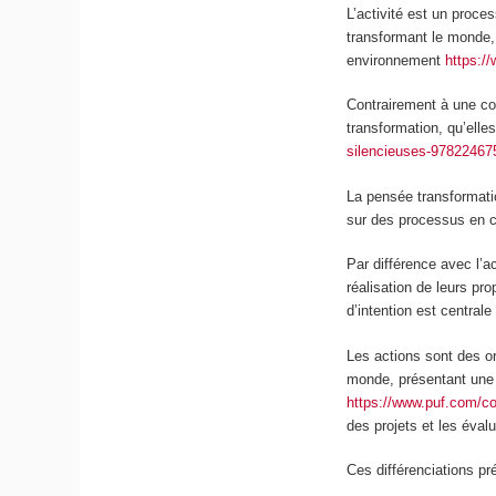
L’activité est un proce
transformant le monde, 
environnement
https:/
Contrairement à une con
transformation, qu’elle
silencieuses-97822467
La pensée transformati
sur des processus en c
Par différence avec l’a
réalisation de leurs pr
d’
intention
est centrale 
Les actions sont des or
monde, présentant une u
https://www.puf.com/c
des projets et les éval
Ces différenciations p