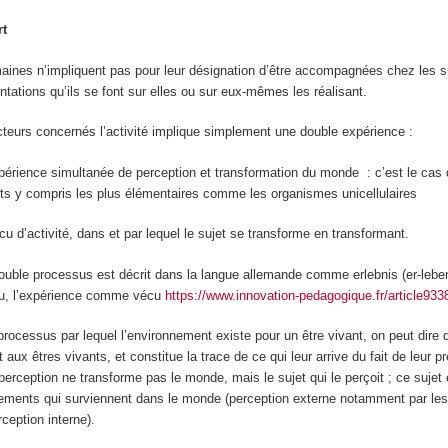
rt
aines n’impliquent pas pour leur désignation d’être accompagnées chez les s
entations qu’ils se font sur elles ou sur eux-mêmes les réalisant.
cteurs concernés l’activité implique simplement une double expérience :
périence simultanée de perception et transformation du monde
: c’est le cas 
ts y compris les plus élémentaires comme les organismes unicellulaires
cu d’activité
, dans et par lequel le sujet se transforme en transformant.
double processus est décrit dans la langue allemande comme
erlebnis
(er-lebe
cu, l’expérience comme vécu
https://www.innovation-pedagogique.fr/article933
 processus par lequel l’environnement existe pour un être vivant, on peut dire 
t aux êtres vivants, et constitue la trace de ce qui leur
arrive du fait de leur 
erception ne transforme pas le monde, mais le sujet qui le perçoit ; ce sujet 
nements qui surviennent dans le monde (perception externe notamment par les 
erception interne).