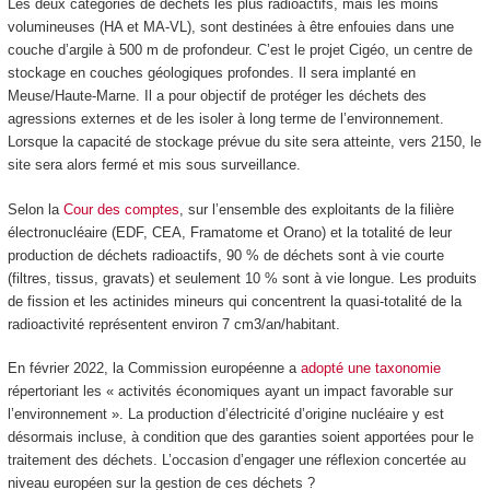
Les deux catégories de déchets les plus radioactifs, mais les moins
volumineuses (HA et MA-VL), sont destinées à être enfouies dans une
couche d’argile à 500 m de profondeur. C’est le projet Cigéo, un centre de
stockage en couches géologiques profondes. Il sera implanté en
Meuse/Haute-Marne. Il a pour objectif de protéger les déchets des
agressions externes et de les isoler à long terme de l’environnement.
Lorsque la capacité de stockage prévue du site sera atteinte, vers 2150, le
site sera alors fermé et mis sous surveillance.
Selon la
Cour des comptes
, sur l’ensemble des exploitants de la filière
électronucléaire (EDF, CEA, Framatome et Orano) et la totalité de leur
production de déchets radioactifs, 90 % de déchets sont à vie courte
(filtres, tissus, gravats) et seulement 10 % sont à vie longue. Les produits
de fission et les actinides mineurs qui concentrent la quasi-totalité de la
radioactivité représentent environ 7 cm
3
/an/habitant.
En février 2022, la Commission européenne a
adopté une taxonomie
répertoriant les « activités économiques ayant un impact favorable sur
l’environnement ». La production d’électricité d’origine nucléaire y est
désormais incluse, à condition que des garanties soient apportées pour le
traitement des déchets. L’occasion d’engager une réflexion concertée au
niveau européen sur la gestion de ces déchets ?