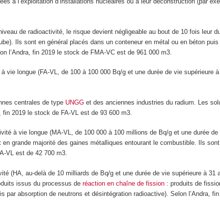
liées à l’exploitation d’installations nucléaires ou à leur déconstruction (par 
 niveau de radioactivité, le risque devient négligeable au bout de 10 fois leur
Aube). Ils sont en général placés dans un conteneur en métal ou en béton pu
on l’Andra, fin 2019 le stock de FMA-VC est de 961 000 m
3
.
é à vie longue (FA-VL, de 100 à 100 000 Bq/g et une durée de vie supérieure 
ennes centrales de type
UNGG
et des anciennes industries du radium. Les solut
a, fin 2019 le stock de FA-VL est de 93 600 m
3
.
ité à vie longue (MA-VL, de 100 000 à 100 millions de Bq/g et une durée de 
nt en grande majorité des gaines métalliques entourant le combustible. Ils sont
 MA-VL est de 42 700 m
3
.
ivité (HA, au-delà de 10 milliards de Bq/g et une durée de vie supérieure à 3
produits issus du processus de
réaction en chaîne de fission
: produits de fissi
és par absorption de neutrons et désintégration radioactive). Selon l’Andra, f