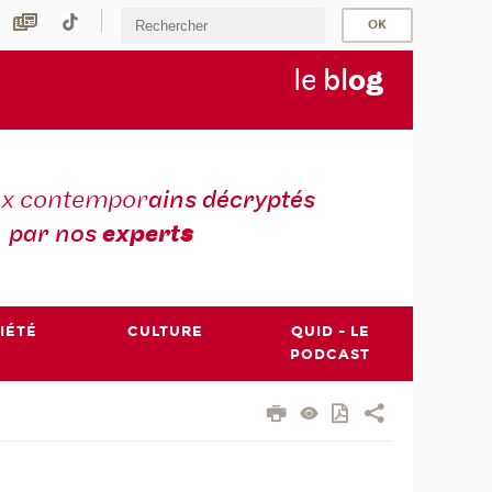
le
bl
o
g
ux contempor
ains décryptés
par nos
expert
s
IÉTÉ
CULTURE
QUID - LE
PODCAST