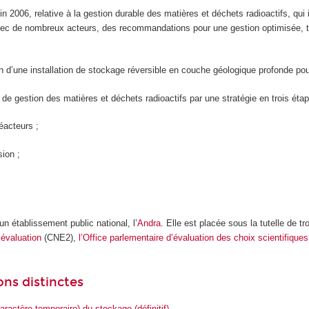
uin 2006, relative à la gestion durable des matières et déchets radioactifs, qu
 avec de nombreux acteurs, des recommandations pour une gestion optimisée, 
n d’une installation de stockage réversible en couche géologique profonde pour
l de gestion des matières et déchets radioactifs par une stratégie en trois étap
éacteurs ;
sion ;
un établissement public national, l’
Andra
. Elle est placée sous la tutelle de 
évaluation
(CNE2),
l’Office parlementaire d’évaluation des choix scientifique
ons distinctes
aractère temporaire) du stockage (définitif)
.