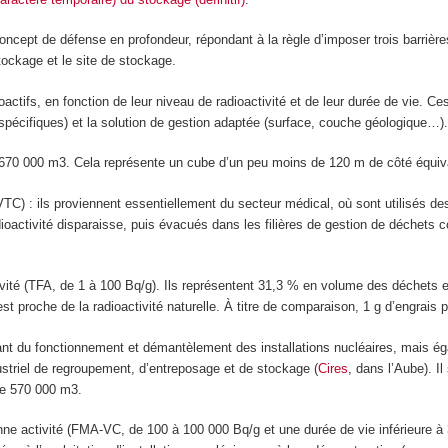
 concept de défense en profondeur, répondant à la règle d’imposer trois barrièr
stockage et le site de stockage.
oactifs, en fonction de leur niveau de radioactivité et de leur durée de vie. Ce
s spécifiques) et la solution de gestion adaptée (surface, couche géologique…)
1 670 000 m
3
. Cela représente un cube d’un peu moins de 120 m de côté équival
VTC) : ils proviennent essentiellement du secteur médical, où sont utilisés des
dioactivité disparaisse, puis évacués dans les filières de gestion de déchets 
vité (TFA, de 1 à 100 Bq/g). Ils représentent 31,3 % en volume des déchets et
st proche de la radioactivité naturelle. À titre de comparaison, 1 g d’engrais
ant du fonctionnement et démantèlement des installations nucléaires, mais éga
dustriel de regroupement, d’entreposage et de stockage (
Cires
, dans l’Aube). I
te 570 000 m
3
.
enne activité (FMA-VC, de 100 à 100 000 Bq/g et une durée de vie inférieure à