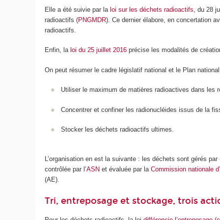
Elle a été suivie par la
loi sur les déchets radioactifs
, du 28 j
radioactifs (
PNGMDR
). Ce dernier élabore, en concertation
radioactifs.
Enfin, la
loi du 25 juillet 2016
précise les modalités de créatio
On peut résumer le cadre législatif national et le Plan nationa
Utiliser le maximum de matières radioactives dans les r
Concentrer et confiner les radionucléides issus de la fis
Stocker les déchets radioactifs ultimes.
L’organisation en est la suivante : les déchets sont gérés par 
contrôlée par l’
ASN
et évaluée par la
Commission nationale d’
(AE).
Tri, entreposage et stockage, trois acti
Pour les déchets radioactifs, la loi
différencie l’entreposage (c