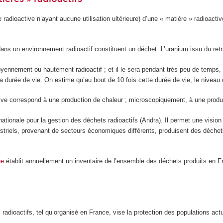
 radioactive n’ayant aucune utilisation ultérieure) d’une « matière » radioacti
 dans un environnement radioactif constituent un déchet. L’uranium issu du re
oyennement ou hautement radioactif ; et il le sera pendant très peu de temps, 
a durée de vie. On estime qu’au bout de 10 fois cette durée de vie, le niveau d
ctive correspond à une production de chaleur ; microscopiquement, à une prod
ationale pour la gestion des déchets radioactifs (Andra). Il permet une vision
ndustriels, provenant de secteurs économiques différents, produisent des déchet
ue
établit annuellement un inventaire de l’ensemble des déchets produits en F
adioactifs, tel qu’organisé en France, vise la protection des populations actu