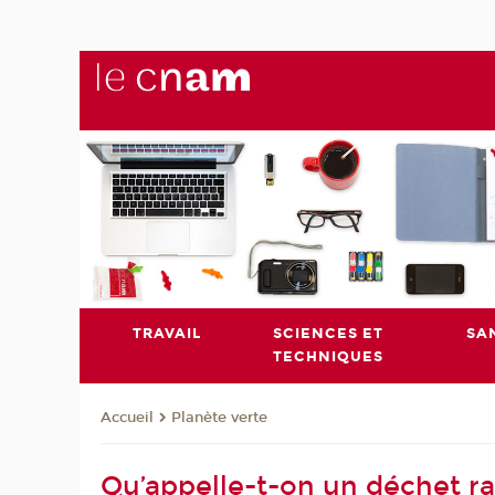
TRAVAIL
SCIENCES ET
SA
TECHNIQUES
Planète verte
Accueil
Qu’appelle-t-on un déchet ra