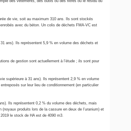
exemple des vêtements, des outils ou des filtres ou le résidu du
 durée de vie, soit au maximum 310 ans. Ils sont stockés
is enrobés avec du béton. Un colis de déchets FMA-VC est
à 31 ans). Ils représentent 5,9 % en volume des déchets et
ions de gestion sont actuellement à l’étude ; ils sont pour
vie supérieure à 31 ans). Ils représentent 2,9 % en volume
 entreposés sur leur lieu de conditionnement (en particulier
1 ans). Ils représentent 0,2 % du volume des déchets, mais
on (noyaux produits lors de la cassure en deux de l’uranium) et
in 2019 le stock de HA est de 4090 m
3
.