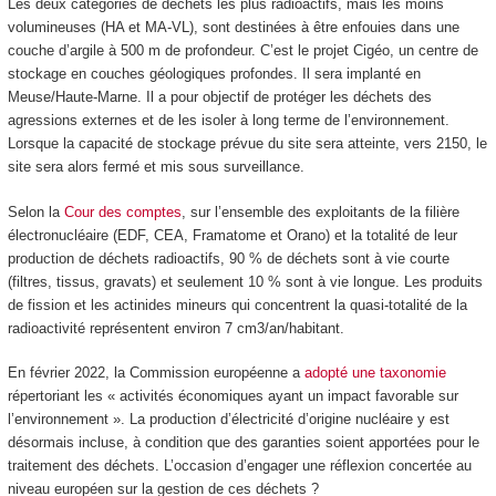
Les deux catégories de déchets les plus radioactifs, mais les moins
volumineuses (HA et MA-VL), sont destinées à être enfouies dans une
couche d’argile à 500 m de profondeur. C’est le projet Cigéo, un centre de
stockage en couches géologiques profondes. Il sera implanté en
Meuse/Haute-Marne. Il a pour objectif de protéger les déchets des
agressions externes et de les isoler à long terme de l’environnement.
Lorsque la capacité de stockage prévue du site sera atteinte, vers 2150, le
site sera alors fermé et mis sous surveillance.
Selon la
Cour des comptes
, sur l’ensemble des exploitants de la filière
électronucléaire (EDF, CEA, Framatome et Orano) et la totalité de leur
production de déchets radioactifs, 90 % de déchets sont à vie courte
(filtres, tissus, gravats) et seulement 10 % sont à vie longue. Les produits
de fission et les actinides mineurs qui concentrent la quasi-totalité de la
radioactivité représentent environ 7 cm
3
/an/habitant.
En février 2022, la Commission européenne a
adopté une taxonomie
répertoriant les « activités économiques ayant un impact favorable sur
l’environnement ». La production d’électricité d’origine nucléaire y est
désormais incluse, à condition que des garanties soient apportées pour le
traitement des déchets. L’occasion d’engager une réflexion concertée au
niveau européen sur la gestion de ces déchets ?