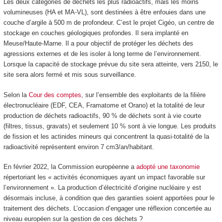
Les deux catégories de déchets les plus radioactifs, mais les moins
volumineuses (HA et MA-VL), sont destinées à être enfouies dans une
couche d’argile à 500 m de profondeur. C’est le projet Cigéo, un centre de
stockage en couches géologiques profondes. Il sera implanté en
Meuse/Haute-Marne. Il a pour objectif de protéger les déchets des
agressions externes et de les isoler à long terme de l’environnement.
Lorsque la capacité de stockage prévue du site sera atteinte, vers 2150, le
site sera alors fermé et mis sous surveillance.
Selon la
Cour des comptes
, sur l’ensemble des exploitants de la filière
électronucléaire (EDF, CEA, Framatome et Orano) et la totalité de leur
production de déchets radioactifs, 90 % de déchets sont à vie courte
(filtres, tissus, gravats) et seulement 10 % sont à vie longue. Les produits
de fission et les actinides mineurs qui concentrent la quasi-totalité de la
radioactivité représentent environ 7 cm
3
/an/habitant.
En février 2022, la Commission européenne a
adopté une taxonomie
répertoriant les « activités économiques ayant un impact favorable sur
l’environnement ». La production d’électricité d’origine nucléaire y est
désormais incluse, à condition que des garanties soient apportées pour le
traitement des déchets. L’occasion d’engager une réflexion concertée au
niveau européen sur la gestion de ces déchets ?