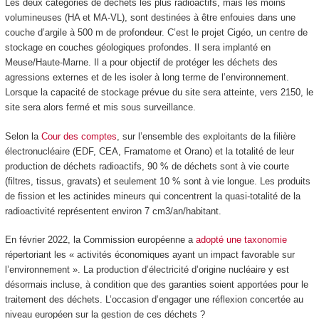
Les deux catégories de déchets les plus radioactifs, mais les moins
volumineuses (HA et MA-VL), sont destinées à être enfouies dans une
couche d’argile à 500 m de profondeur. C’est le projet Cigéo, un centre de
stockage en couches géologiques profondes. Il sera implanté en
Meuse/Haute-Marne. Il a pour objectif de protéger les déchets des
agressions externes et de les isoler à long terme de l’environnement.
Lorsque la capacité de stockage prévue du site sera atteinte, vers 2150, le
site sera alors fermé et mis sous surveillance.
Selon la
Cour des comptes
, sur l’ensemble des exploitants de la filière
électronucléaire (EDF, CEA, Framatome et Orano) et la totalité de leur
production de déchets radioactifs, 90 % de déchets sont à vie courte
(filtres, tissus, gravats) et seulement 10 % sont à vie longue. Les produits
de fission et les actinides mineurs qui concentrent la quasi-totalité de la
radioactivité représentent environ 7 cm
3
/an/habitant.
En février 2022, la Commission européenne a
adopté une taxonomie
répertoriant les « activités économiques ayant un impact favorable sur
l’environnement ». La production d’électricité d’origine nucléaire y est
désormais incluse, à condition que des garanties soient apportées pour le
traitement des déchets. L’occasion d’engager une réflexion concertée au
niveau européen sur la gestion de ces déchets ?