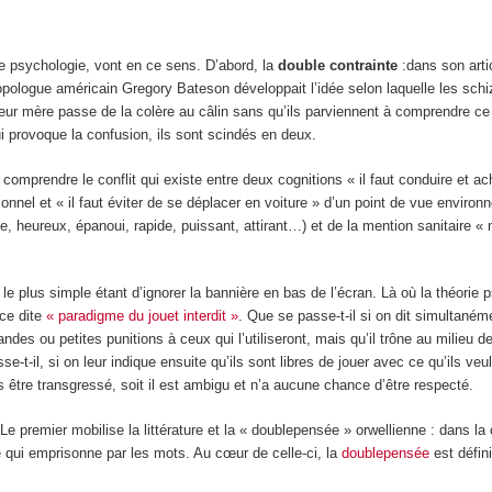
 psychologie, vont en ce sens. D’abord, la
double contrainte
:dans son artic
opologue américain Gregory Bateson développait l’idée selon laquelle les sch
 leur mère passe de la colère au câlin sans qu’ils parviennent à comprendre c
qui provoque la confusion, ils sont scindés en deux.
e comprendre le conflit qui existe entre deux cognitions « il faut conduire et a
nnel et « il faut éviter de se déplacer en voiture » d’un point de vue environ
e, heureux, épanoui, rapide, puissant, attirant…) et de la mention sanitaire « n
 le plus simple étant d’ignorer la bannière en bas de l’écran. Là où la théorie
nce dite
« paradigme du jouet interdit »
. Que se passe-t-il si on dit simultané
ndes ou petites punitions à ceux qui l’utiliseront, mais qu’il trône au milieu d
e-t-il, si on leur indique ensuite qu’ils sont libres de jouer avec ce qu’ils veu
fois être transgressé, soit il est ambigu et n’a aucune chance d’être respecté.
 premier mobilise la littérature et la « doublepensée » orwellienne : dans la
me qui emprisonne par les mots. Au cœur de celle-ci, la
doublepensée
est défini