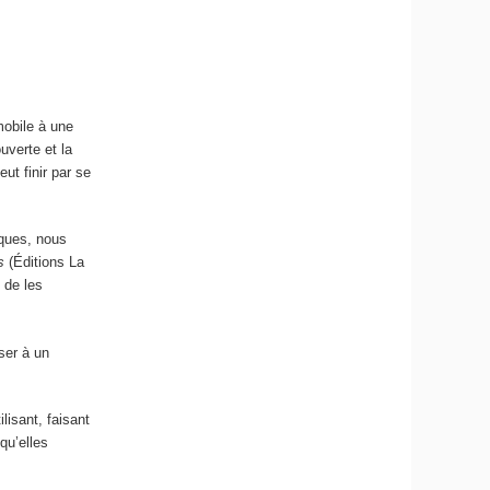
mobile à une
uverte et la
eut finir par se
iques, nous
s
(Éditions La
 de les
ser à un
lisant, faisant
qu’elles