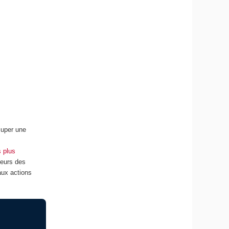
cuper une
s plus
teurs des
aux actions