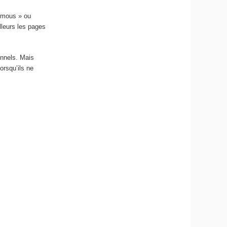
nymous » ou
lleurs les pages
onnels. Mais
orsqu’ils ne