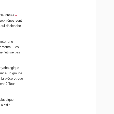
le intitulé
«
izophrènes sont
e qui déclenche
cheter une
nemental. Les
e l’utilise pas
 psychologique
ment à un groupe
e la pièce et que
lent ? Tout
 classique
 ainsi :