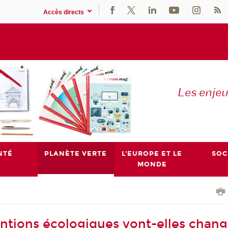
Accès directs
Les enje
NTÉ
PLANÈTE VERTE
L'EUROPE ET LE
SOC
MONDE
entions écologiques vont-elles chang