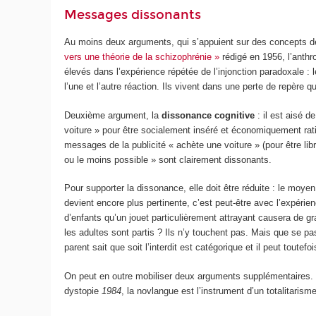
Messages dissonants
Au moins deux arguments, qui s’appuient sur des concepts de
vers une théorie de la schizophrénie »
rédigé en 1956, l’anthr
élevés dans l’expérience répétée de l’injonction paradoxale :
l’une et l’autre réaction. Ils vivent dans une perte de repère 
Deuxième argument, la
dissonance cognitive
: il est aisé d
voiture » pour être socialement inséré et économiquement ratio
messages de la publicité « achète une voiture » (pour être libr
ou le moins possible » sont clairement dissonants.
Pour supporter la dissonance, elle doit être réduite : le moyen
devient encore plus pertinente, c’est peut-être avec l’expérie
d’enfants qu’un jouet particulièrement attrayant causera de gra
les adultes sont partis ? Ils n’y touchent pas. Mais que se pass
parent sait que soit l’interdit est catégorique et il peut toute
On peut en outre mobiliser deux arguments supplémentaires. Le
dystopie
1984
, la novlangue est l’instrument d’un totalitaris