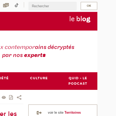
le
bl
o
g
ux contempor
ains décryptés
par nos
expert
s
IÉTÉ
CULTURE
QUID - LE
PODCAST
er les
voir le site
Territoires