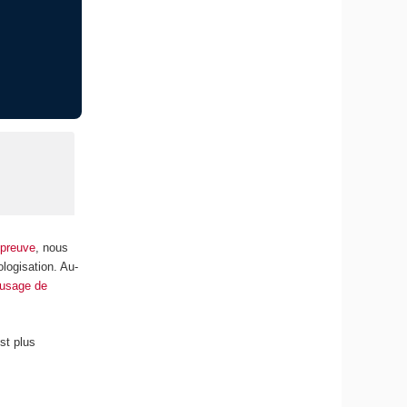
épreuve
, nous
ologisation. Au-
’usage de
est plus