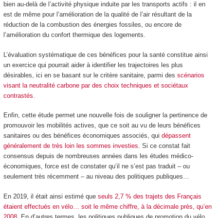
bien au-delà de l’activité physique induite par les transports actifs : il en
est de même pour l’amélioration de la qualité de l’air résultant de la
réduction de la combustion des énergies fossiles, ou encore de
l’amélioration du confort thermique des logements.
L’évaluation systématique de ces bénéfices pour la santé constitue ainsi
un exercice qui pourrait aider à identifier les trajectoires les plus
désirables, ici en se basant sur le critère sanitaire, parmi des
scénarios
visant la neutralité carbone par des choix techniques et sociétaux
contrastés
.
Enfin, cette étude permet une nouvelle fois de souligner la pertinence de
promouvoir les mobilités actives, que ce soit au vu de leurs bénéfices
sanitaires ou des bénéfices économiques associés, qui
dépassent
généralement de très loin les sommes investies
. Si ce constat fait
consensus depuis de nombreuses années dans les études médico-
économiques, force est de constater qu’il ne s’est pas traduit – ou
seulement très récemment – au niveau des politiques publiques…
En 2019, il était ainsi estimé que
seuls 2,7 % des trajets des Français
étaient effectués en vélo… soit le même chiffre, à la décimale près, qu’en
2008
. En d’autres termes, les politiques publiques de promotion du vélo