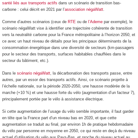
santé liés aux transports actifs
dans un scénario de transition bas-
carbone : celui décrit en 2021 par l’
association négaWatt
.
Comme d’autres scénarios (ceux de
RTE
ou de
l’Ademe
par exemple), le
scénario négaWatt vise à identifier une trajectoire cohérente de transition
vers la neutralité carbone pour la France métropolitaine à l’horizon 2050, et
ce avec un haut niveau de détails pour les principaux déterminants de la
consommation énergétique dans une diversité de secteurs (km-passagers
pour le secteur des transports, surfaces habitables chauffées dans le
secteur du bâtiment, etc.).
Dans le
scénario négaWatt
, la décarbonation des transports passe, entre
autres, par un essor des transports actifs. Ainsi, ce scénario projette à
l’échelle nationale, sur la période 2020-2050, une hausse modérée de la
marche (+10 %) et une hausse forte du vélo (augmentation d’un facteur 7),
principalement portée par le vélo à assistance électrique.
Si cette augmentation de l’usage du vélo semble importante, il faut garder
en tête que la France part d’un niveau bas en 2020, et que cette
augmentation se traduit au final, par environ 1h de pratique hebdomadaire
du vélo par personne en moyenne en 2050, ce qui reste en deçà du niveau
actuel d’utilisation du vélo aux Pays-Bas, et proche du niveau actuel au