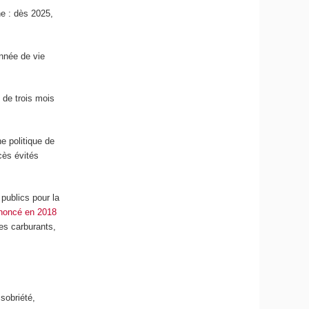
he : dès 2025,
nnée de vie
 de trois mois
e politique de
cès évités
publics pour la
nnoncé en 2018
es carburants,
 sobriété,