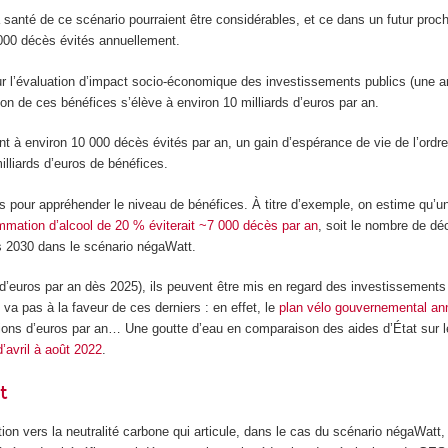
santé de ce scénario pourraient être considérables, et ce dans un futur proc
3 000 décès évités annuellement.
ur l’évaluation d’impact socio-économique des investissements publics (une a
ion de ces bénéfices s’élève à environ 10 milliards d’euros par an.
ent à environ 10 000 décès évités par an, un gain d’espérance de vie de l’ordre
lliards d’euros de bénéfices.
 pour appréhender le niveau de bénéfices. À titre d’exemple, on estime qu’un
mation d’alcool de 20 % éviterait ~7 000 décès par an
, soit le nombre de dé
dès 2030 dans le scénario négaWatt.
d’euros par an dès 2025), ils peuvent être mis en regard des investissements 
a pas à la faveur de ces derniers : en effet, le
plan vélo gouvernemental a
llions d’euros par an… Une goutte d’eau en comparaison des aides d’État sur l
d’avril à août 2022
.
t
ition vers la neutralité carbone qui articule, dans le cas du scénario négaWatt,