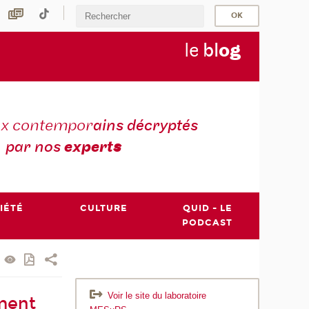
le
bl
o
g
ux contempor
ains décryptés
par nos
expert
s
IÉTÉ
CULTURE
QUID - LE
PODCAST
Voir le site du laboratoire
ement