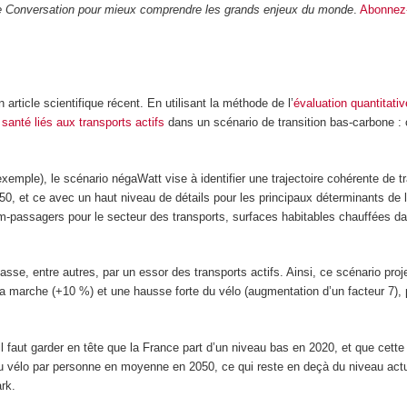
The Conversation pour mieux comprendre les grands enjeux du monde
.
Abonnez
ticle scientifique récent. En utilisant la méthode de l’
évaluation quantitati
 santé liés aux transports actifs
dans un scénario de transition bas-carbone : c
xemple), le scénario négaWatt vise à identifier une trajectoire cohérente de tr
050, et ce avec un haut niveau de détails pour les principaux déterminants de 
-passagers pour le secteur des transports, surfaces habitables chauffées da
asse, entre autres, par un essor des transports actifs. Ainsi, ce scénario proje
a marche (+10 %) et une hausse forte du vélo (augmentation d’un facteur 7), 
l faut garder en tête que la France part d’un niveau bas en 2020, et que cett
du vélo par personne en moyenne en 2050, ce qui reste en deçà du niveau actue
rk.