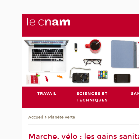
TRAVAIL
SCIENCES ET
SA
TECHNIQUES
Planète verte
Accueil
Marche, vélo : les gains sa