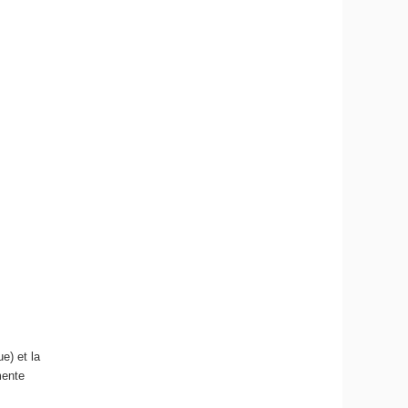
e) et la
mente
.