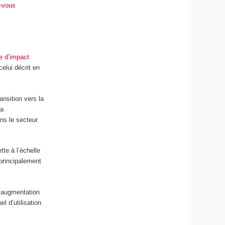
-vous
ve d’impact
elui décrit en
ansition vers la
la
ns le secteur
tte à l’échelle
principalement
e augmentation
l d’utilisation