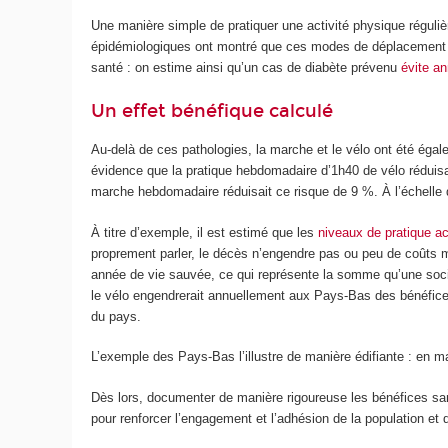
Une manière simple de pratiquer une activité physique réguliè
épidémiologiques ont montré que ces modes de déplacemen
santé : on estime ainsi qu’un cas de diabète prévenu
évite a
Un effet bénéfique calculé
Au-delà de ces pathologies, la marche et le vélo ont été ég
évidence que la pratique hebdomadaire d’1h40 de vélo réduisa
marche hebdomadaire réduisait ce risque de 9 %. À l’échelle d
À titre d’exemple, il est estimé que les
niveaux de pratique a
proprement parler, le décès n’engendre pas ou peu de coûts méd
année de vie sauvée, ce qui représente la somme qu’une soci
le vélo engendrerait annuellement aux Pays-Bas des bénéfices
du pays.
L’exemple des Pays-Bas l’illustre de manière édifiante : en mat
Dès lors, documenter de manière rigoureuse les bénéfices sani
pour renforcer l’engagement et l’adhésion de la population e