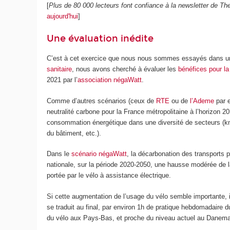
[
Plus de 80 000 lecteurs font confiance à la newsletter de 
aujourd'hui
]
Une évaluation inédite
C’est à cet exercice que nous nous sommes essayés dans un ar
sanitaire
, nous avons cherché à évaluer les
bénéfices pour la
2021 par l’
association négaWatt
.
Comme d’autres scénarios (ceux de
RTE
ou de
l’Ademe
par e
neutralité carbone pour la France métropolitaine à l’horizon 2
consommation énergétique dans une diversité de secteurs (km
du bâtiment, etc.).
Dans le
scénario négaWatt
, la décarbonation des transports p
nationale, sur la période 2020-2050, une hausse modérée de l
portée par le vélo à assistance électrique.
Si cette augmentation de l’usage du vélo semble importante, i
se traduit au final, par environ 1h de pratique hebdomadaire 
du vélo aux Pays-Bas, et proche du niveau actuel au Danema