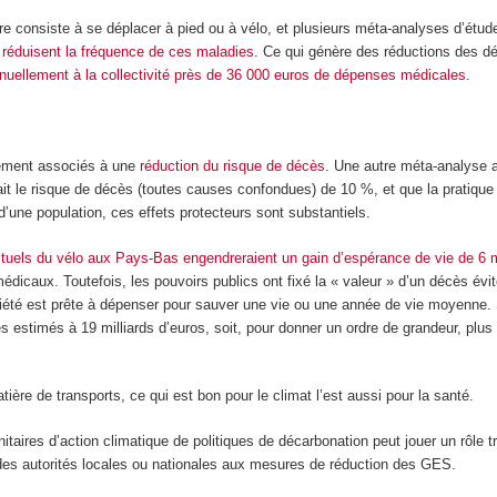
re consiste à se déplacer à pied ou à vélo, et plusieurs méta-analyses d’étud
t
réduisent la fréquence de ces maladies
. Ce qui génère des réductions des 
nnuellement à la collectivité près de 36 000 euros de dépenses médicales
.
alement associés à une
réduction du risque de décès
. Une autre méta-analyse a
it le risque de décès (toutes causes confondues) de 10 %, et que la pratique
’une population, ces effets protecteurs sont substantiels.
ctuels du vélo aux Pays-Bas engendreraient un gain d’espérance de vie de 6 
icaux. Toutefois, les pouvoirs publics ont fixé la « valeur » d’un décès évit
été est prête à dépenser pour sauver une vie ou une année de vie moyenne. 
 estimés à 19 milliards d’euros, soit, pour donner un ordre de grandeur, plu
ière de transports, ce qui est bon pour le climat l’est aussi pour la santé.
taires d’action climatique de politiques de décarbonation peut jouer un rôle t
t des autorités locales ou nationales aux mesures de réduction des GES.