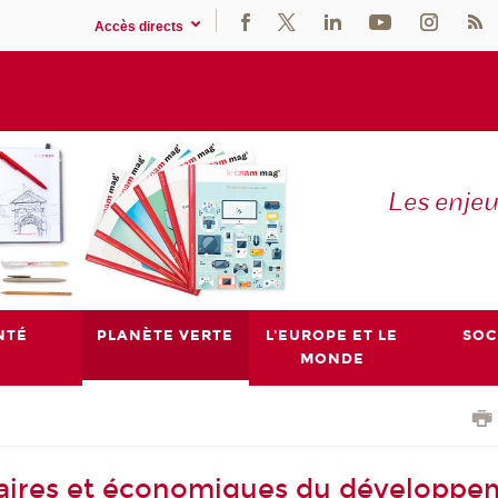
Accès directs
Les enje
NTÉ
PLANÈTE VERTE
L'EUROPE ET LE
SOC
MONDE
nitaires et économiques du développ