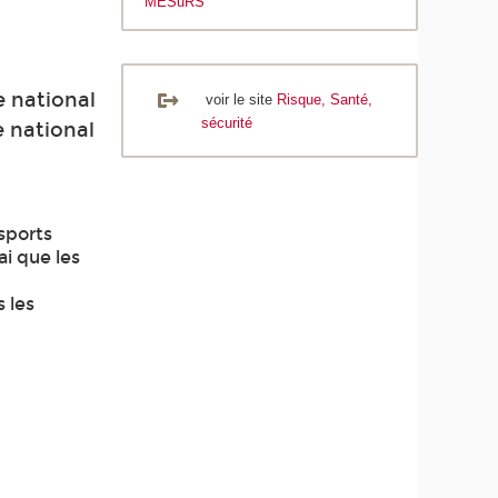
MESuRS
e national
voir le site
Risque, Santé,
sécurité
e national
nsports
ai que les
 les