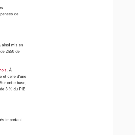
es
dépenses de
 ainsi mis en
 de 2h50 de
mois
. À
é et celle d’une
Sur cette base,
s de 3 % du PIB
rès important