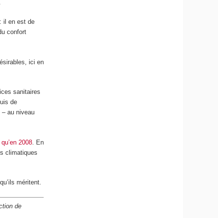
.
 il en est de
du confort
ésirables, ici en
ices sanitaires
uis de
 – au niveau
, qu’en 2008
. En
fs climatiques
qu’ils méritent.
ction de