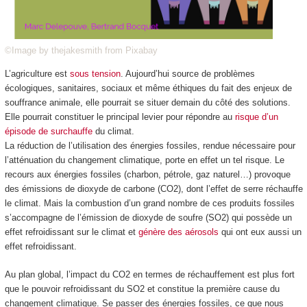
©Image by thejakesmith from Pixabay
L’agriculture est
sous tension
. Aujourd’hui source de problèmes
écologiques, sanitaires, sociaux et même éthiques du fait des enjeux de
souffrance animale, elle pourrait se situer demain du côté des solutions.
Elle pourrait constituer le principal levier pour répondre au
risque d’un
épisode de surchauffe
du climat.
La réduction de l’utilisation des énergies fossiles, rendue nécessaire pour
l’atténuation du changement climatique, porte en effet un tel risque. Le
recours aux énergies fossiles (charbon, pétrole, gaz naturel…) provoque
des émissions de dioxyde de carbone (CO
2
), dont l’effet de serre réchauffe
le climat. Mais la combustion d’un grand nombre de ces produits fossiles
s’accompagne de l’émission de dioxyde de soufre (SO
2
) qui possède un
effet refroidissant sur le climat et
génère des aérosols
qui ont eux aussi un
effet refroidissant.
Au plan global, l’impact du CO
2
en termes de réchauffement est plus fort
que le pouvoir refroidissant du SO
2
et constitue la première cause du
changement climatique. Se passer des énergies fossiles, ce que nous