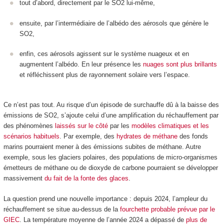
tout d’abord, directement par le SO
2
lui-même,
ensuite, par l’intermédiaire de l’albédo des aérosols que génère le
SO
2
,
enfin, ces aérosols agissent sur le système nuageux et en
augmentent l’albédo. En leur présence les
nuages sont plus brillants
et réfléchissent plus de rayonnement solaire vers l’espace.
Ce n’est pas tout. Au risque d’un épisode de surchauffe dû à la baisse des
émissions de SO
2
, s’ajoute celui d’une amplification du réchauffement par
des phénomènes
laissés sur le côté
par les
modèles climatiques et les
scénarios habituels
. Par exemple, des
hydrates de méthane
des fonds
marins pourraient mener à des émissions subites de méthane. Autre
exemple, sous les glaciers polaires, des populations de micro-organismes
émetteurs de méthane ou de dioxyde de carbone pourraient se développer
massivement
du fait de la fonte des glaces
.
La question prend une nouvelle importance : depuis 2024, l’ampleur du
réchauffement se situe au-dessus de la
fourchette probable prévue par le
GIEC
. La température moyenne de l’année 2024 a dépassé de
plus de