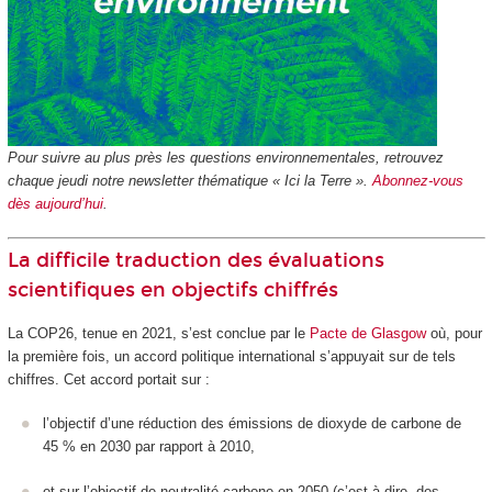
Pour suivre au plus près les questions environnementales, retrouvez
chaque jeudi notre newsletter thématique « Ici la Terre ».
Abonnez-vous
dès aujourd’hui
.
La difficile traduction des évaluations
scientifiques en objectifs chiffrés
La COP26, tenue en 2021, s’est conclue par le
Pacte de Glasgow
où, pour
la première fois, un accord politique international s’appuyait sur de tels
chiffres. Cet accord portait sur :
l’objectif d’une réduction des émissions de dioxyde de carbone de
45 % en 2030 par rapport à 2010,
et sur l’objectif de neutralité carbone en 2050 (c’est-à-dire, des