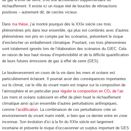
réchauffement. Il existe ici un risque réel de boucles de rétroactions
positives – autrement dit, de cercles vicieux.
Dans
ma thèse
, j’ai montré pourquoi dès le XXI
e
siècle ces trois
phénomènes pris dans leur ensemble, qui plus est combinés avec d’autres
phénomènes non pris en compte par les scénarios, présentent le risque
d’enclencher un emballement climatique. Pourtant, ces trois phénomènes
sont totalement ignorés lors de l’élaboration des scénarios du GIEC. Cela
en raison de leur haut niveau d’imprévisibilité et de la difficile quantification
de leurs futures émissions de gaz à effet de serre (GES).
Le bouleversement en cours de la vie dans les mers et océans est
particulièrement éclairant. Il pourrait avoir des conséquences importantes
sur le climat, car le rôle du vivant marin est majeur sur la composition de
l’atmosphère et en particulier pour
réguler la composition en CO₂ de l’air
.
Les mers et océans subissent en effet de plein fouet le réchauffement
climatique ainsi qu’un ensemble d’autres perturbations anthropiques,
comme l’
acidification
. La combinaison de ces perturbations crée un
environnement du vivant marin inédit, si bien que ce dernier entre en zone
inconnue. Son évolution d’ici à la fin du XXI
e
siècle est largement
incertaine et présente le risque d’occasionner un surplus important de GES