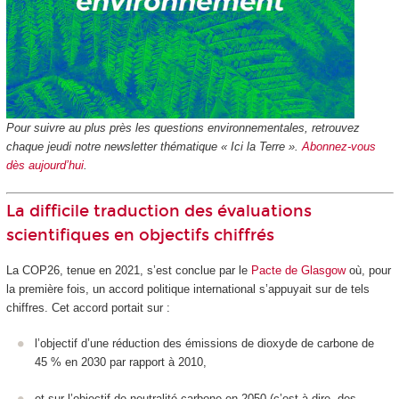
Pour suivre au plus près les questions environnementales, retrouvez
chaque jeudi notre newsletter thématique « Ici la Terre ».
Abonnez-vous
dès aujourd’hui
.
La difficile traduction des évaluations
scientifiques en objectifs chiffrés
La COP26, tenue en 2021, s’est conclue par le
Pacte de Glasgow
où, pour
la première fois, un accord politique international s’appuyait sur de tels
chiffres. Cet accord portait sur :
l’objectif d’une réduction des émissions de dioxyde de carbone de
45 % en 2030 par rapport à 2010,
et sur l’objectif de neutralité carbone en 2050 (c’est-à-dire, des