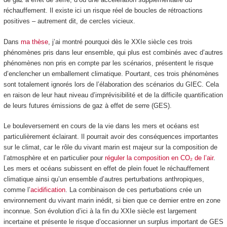
réchauffement. Il existe ici un risque réel de boucles de rétroactions
positives – autrement dit, de cercles vicieux.
Dans
ma thèse
, j’ai montré pourquoi dès le XXI
e
siècle ces trois
phénomènes pris dans leur ensemble, qui plus est combinés avec d’autres
phénomènes non pris en compte par les scénarios, présentent le risque
d’enclencher un emballement climatique. Pourtant, ces trois phénomènes
sont totalement ignorés lors de l’élaboration des scénarios du GIEC. Cela
en raison de leur haut niveau d’imprévisibilité et de la difficile quantification
de leurs futures émissions de gaz à effet de serre (GES).
Le bouleversement en cours de la vie dans les mers et océans est
particulièrement éclairant. Il pourrait avoir des conséquences importantes
sur le climat, car le rôle du vivant marin est majeur sur la composition de
l’atmosphère et en particulier pour
réguler la composition en CO₂ de l’air
.
Les mers et océans subissent en effet de plein fouet le réchauffement
climatique ainsi qu’un ensemble d’autres perturbations anthropiques,
comme l’
acidification
. La combinaison de ces perturbations crée un
environnement du vivant marin inédit, si bien que ce dernier entre en zone
inconnue. Son évolution d’ici à la fin du XXI
e
siècle est largement
incertaine et présente le risque d’occasionner un surplus important de GES