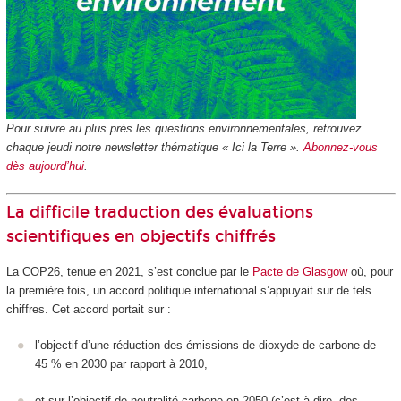
Pour suivre au plus près les questions environnementales, retrouvez
chaque jeudi notre newsletter thématique « Ici la Terre ».
Abonnez-vous
dès aujourd’hui
.
La difficile traduction des évaluations
scientifiques en objectifs chiffrés
La COP26, tenue en 2021, s’est conclue par le
Pacte de Glasgow
où, pour
la première fois, un accord politique international s’appuyait sur de tels
chiffres. Cet accord portait sur :
l’objectif d’une réduction des émissions de dioxyde de carbone de
45 % en 2030 par rapport à 2010,
et sur l’objectif de neutralité carbone en 2050 (c’est-à-dire, des