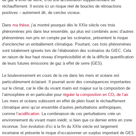
réchauffement. Il existe ici un risque réel de boucles de rétroactions
positives – autrement dit, de cercles vicieux.
Dans
ma thèse
, j’ai montré pourquoi dès le XXI
e
siècle ces trois
phénomènes pris dans leur ensemble, qui plus est combinés avec d’autres
phénomènes non pris en compte par les scénarios, présentent le risque
d’enclencher un emballement climatique. Pourtant, ces trois phénomènes
sont totalement ignorés lors de l’élaboration des scénarios du GIEC. Cela
en raison de leur haut niveau d’imprévisibilité et de la difficile quantification
de leurs futures émissions de gaz à effet de serre (GES).
Le bouleversement en cours de la vie dans les mers et océans est
particulièrement éclairant. Il pourrait avoir des conséquences importantes
sur le climat, car le rôle du vivant marin est majeur sur la composition de
l’atmosphère et en particulier pour
réguler la composition en CO₂ de l’air
.
Les mers et océans subissent en effet de plein fouet le réchauffement
climatique ainsi qu’un ensemble d’autres perturbations anthropiques,
comme l’
acidification
. La combinaison de ces perturbations crée un
environnement du vivant marin inédit, si bien que ce dernier entre en zone
inconnue. Son évolution d’ici à la fin du XXI
e
siècle est largement
incertaine et présente le risque d’occasionner un surplus important de GES