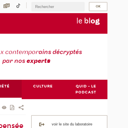
le
bl
o
g
ux contempor
ains décryptés
par nos
expert
s
IÉTÉ
CULTURE
QUID - LE
PODCAST
 pensée
voir le site du laboratoire