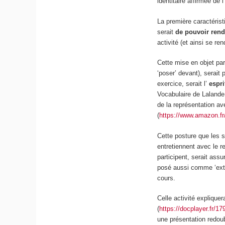
identitaire
affirmée
de 
La première caractérist
serait
de pouvoir rend
activité (et ainsi se re
Cette mise en objet par
‘poser’ devant), serait p
exercice, serait l’
espr
Vocabulaire de Lalande,
de la représentation ave
(
https://www.amazon.fr
Cette posture que les s
entretiennent avec le 
participent, serait ass
posé aussi comme ‘extér
cours.
Celle activité expliquer
(
https://docplayer.fr/1
une présentation redoubl