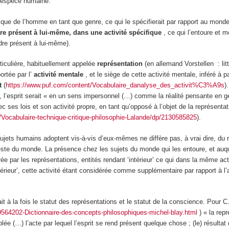
l’espèce humaine.
ique de l’homme en tant que genre, ce qui le spécifierait par rapport au monde 
re présent à lui-même,
dans une activité spécifique
,
ce qui l’entoure et 
ndre présent à lui-même).
ticulière, habituellement appelée
représentation
(en allemand
Vorstellen
: li
ortée par l’
activité mentale
, et le siège de cette activité mentale, inféré à p
it
(
https://www.puf.com/content/Vocabulaire_danalyse_des_activit%C3%A9s
)
 l’esprit serait « en un sens impersonnel (…) comme la réalité pensante en gé
c ses lois et son activité propre, en tant qu’opposé à l’objet de la représentat
/Vocabulaire-technique-critique-philosophie-Lalande/dp/2130585825
).
ujets humains adoptent vis-à-vis d’eux-mêmes ne diffère pas, à vrai dire, du r
reste du monde.
La présence
chez
les sujets du monde qui les entoure,
et auqu
urée par les représentations,
entités rendant ‘intérieur’ ce qui dans la même acti
ieur’, cette activité
étant considérée comme supplémentaire par rapport à l’a
ait à la fois le statut des représentations et le statut de la conscience
. Pour C
79564202-Dictionnaire-des-concepts-philosophiques-michel-blay.html
) « la rep
ée (…) l’acte par lequel l’esprit se rend présent quelque chose ; (le) résultat