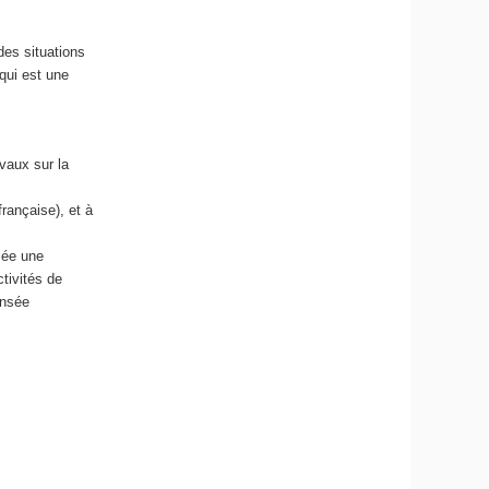
des situations
qui est une
avaux sur la
française), et à
nsée une
ctivités de
ensée