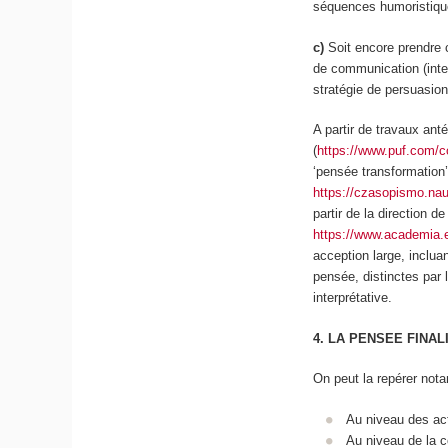
séquences humoristi
c)
Soit encore prendre
de communication
(int
stratégie de persuasion
A partir de travaux ant
(
https://www.puf.com/c
‘pensée transformation
https://czasopismo.nau
partir de la direction d
https://www.academi
acception large, inclu
pensée, distinctes par 
interprétative.
4. LA PENSEE FINA
On peut la repérer not
Au niveau des act
Au niveau de la c