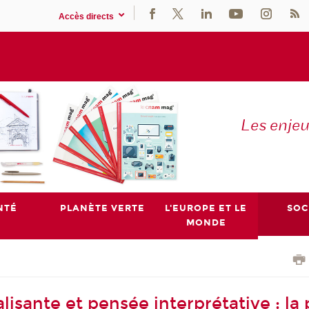
Accès directs
Les enje
NTÉ
PLANÈTE VERTE
L'EUROPE ET LE
SOC
MONDE
lisante et pensée interprétative : la