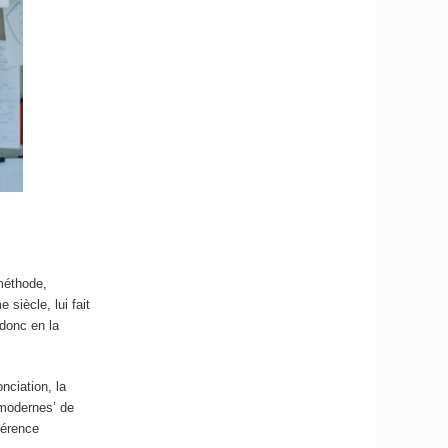
méthode,
 siècle, lui fait
 donc en la
nciation, la
‘modernes’ de
férence