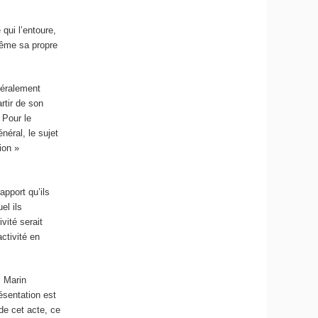
qui l’entoure,
même sa propre
ttéralement
artir de son
. Pour le
néral, le sujet
ion »
apport qu’ils
el ils
vité serait
ctivité en
. Marin
résentation est
 de cet acte, ce