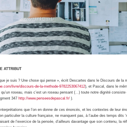
E ATTRIBUT
que je suis ? Une chose qui pense », écrit Descartes dans le Discours de la 
che.com/livre/discours-de-la-methode-9782253067412
), et Pascal, dans le même
 qu’un roseau, mais c’est un roseau pensant (…) toute notre dignité consiste
ragment 347
http://www.penseesdepascal.fr/
).
interprétations que l’on en donne de ces énoncés, et les contextes de leur éno
en particulier la culture française, ne manquent pas, à l’aube des temps dits 
 faisant de l’exercice de la pensée
, d’ailleurs davantage que son contenu,
la
ré