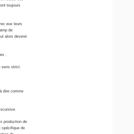
sont toujours
vec eux leurs
champ de
eut alors devenir
es :
 sens strict.
 à dire comme
iscursive.
ois production de
t spécifique de