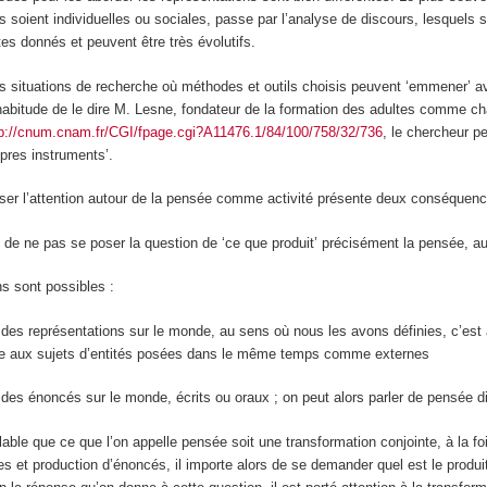
es soient individuelles ou sociales, passe par l’analyse de discours, lesquels 
es donnés et peuvent être très évolutifs.
situations de recherche où méthodes et outils choisis peuvent ‘emmener’ a
habitude de le dire M. Lesne, fondateur de la formation des adultes comme 
tp://cnum.cnam.fr/CGI/fpage.cgi?A11476.1/84/100/758/32/736
, le chercheur p
opres instruments’.
iser l’attention autour de la pensée comme activité présente deux conséquenc
ile de ne pas se poser la question de ‘ce que produit’ précisément la pensée, au
s sont possibles :
t des
représentations
sur le monde, au sens où nous les avons définies, c’est
 aux sujets d’entités posées dans le même temps comme externes
t des
énoncés
sur le monde, écrits ou oraux ; on peut alors parler de pensée d
able que ce que l’on appelle pensée soit une
transformation conjointe
, à la f
s et production d’énoncés, il importe alors de se demander quel est le produi