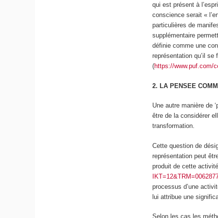
qui est présent à l’esp
conscience serait « l’
particulières de manife
supplémentaire permettr
définie comme une conjon
représentation qu’il se
(
https://www.puf.com/
2. LA PENSEE COM
Une autre manière de ‘
être de la considérer
transformation.
Cette question de désig
représentation peut êtr
produit de cette activit
IKT=12&TRM=006287
processus d’une activit
lui attribue une signific
Selon les cas les métho