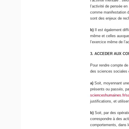
l’activité mentale : sel
l’activité de pensée en 
comme manifestation de
sont des enjeux de rec
b)
Il est également diff
même et celles auxquell
l’exercice même de l’ac
3. ACCEDER AUX C
Pour rendre compte de c
des sciences sociales 
a)
Soit, moyennant une 
présents ou passés, par
scienceshumaines.fr/san
justifications, et utilis
b)
Soit, par des opérat
correspondre à des act
comportements, dans le