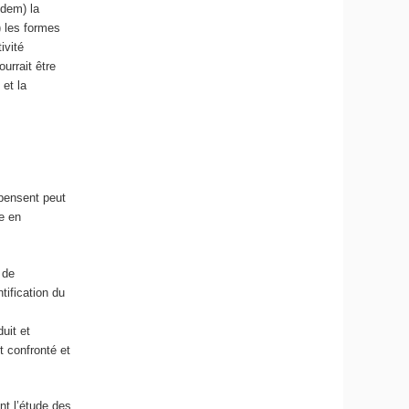
idem) la
 les formes
ivité
urrait être
 et la
 pensent peut
e en
 de
tification du
uit et
t confronté et
nt l’étude des