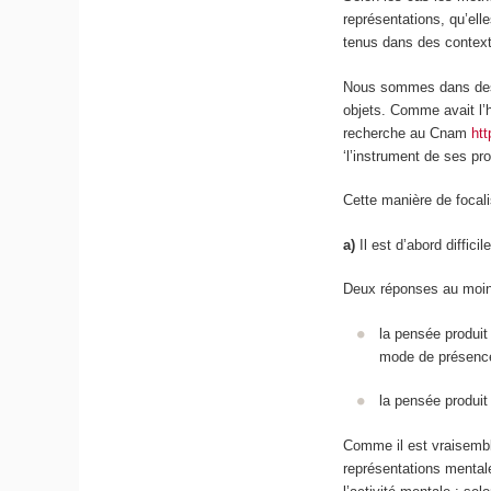
représentations, qu’ell
tenus dans des context
Nous sommes dans des 
objets. Comme avait l’
recherche au Cnam
ht
‘l’instrument de ses pr
Cette manière de focal
a)
Il est d’abord diffic
Deux réponses au moin
la pensée produi
mode de présence
la pensée produi
Comme il est vraisembl
représentations mentale