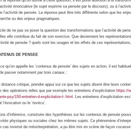
on la réponse qu’on donne à cette question, il est porté attention à la transfor
activité énonciative (le sujet exprime sa pensée par le discours), ou à l’activi
 l’activité de pensée. La réponse peut être très différente selon que les enj
herche ou des enjeux pragmatiques.
icile de ne pas se poser la question des transformations que l’activité de pens
es elle contribue du fait de son exercice. Que deviennent les représentations
tivité de pensée ? quels sont les usages et les effets de ces représentations,
ONTENUS DE PENSEE
e qu’on appelle les ‘contenus de pensée’ des sujets en action, il est habitue
de passer notamment par trois canaux :
distance critique,
prendre appui sur ce que les sujets disent être leurs cont
 des opérations telles que par exemple les entretiens d’
explicitation
https://
te-psy/150-entretien-d-explicitation-l-.html
. Les entretiens d’explicitation exc
ent l’évocation ou le ‘revécu’.
ions
d’inférence
, construire des hypothèses
sur les contenus de pensée pouv
ivités physiques ou sociales
chez les mêmes sujets. Ce phénomène d’interpré
 cas inversé de mésinterprétation, a pu être mis en scène de façon cocass