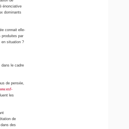
mation de
té énonciative
eux dominants
ée connait elle-
 produites par
 en situation ?
l dans le cadre
enus de pensée
,
www.esf-
luent les
ant
tation de
e dans des