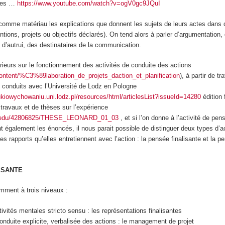
ques …
https://www.youtube.com/watch?v=ogV0gc9JQuI
 comme matériau les
explications que donnent les sujets de leurs actes dans 
entions, projets ou objectifs déclarés). On tend alors à parler d
’argumentation,
 d’autrui, des destinataires de la communication.
érieurs sur le fonctionnement des activités de conduite des actions
ontent/%C3%89laboration_de_projets_daction_et_planification
), à partir de tr
’ conduits avec l’Université de Lodz en Pologne
kiowychowaniu.uni.lodz.pl/resources/html/articlesList?issueId=14280
édition 
e travaux et de thèses sur l’expérience
a.edu/42806825/THESE_LEONARD_01_03
, et si l’on donne à l’activité de pe
ant également les énoncés,
il nous parait possible de distinguer deux types d’a
les rapports qu’elles entretiennent avec l’action :
la pensée finalisante et la p
LISANTE
amment à trois niveaux :
ivités mentales stricto sensu : les
représentations finalisantes
onduite explicite, verbalisée des actions : le management de projet