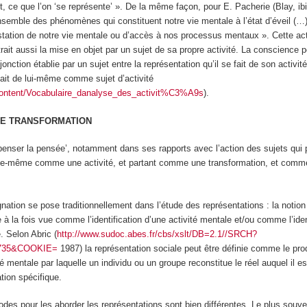
rit, ce que l’on ‘se représente’ ». De la même façon, pour E. Pacherie (Blay, ib
ensemble des phénomènes qui constituent notre vie mentale
à l’état d’éveil
(…)
station de notre vie mentale ou d’accès à nos processus mentaux ». Cette act
ait aussi la mise en objet par un sujet de sa propre activité. La
conscience
po
ction établie par un sujet entre la représentation qu’il se fait de son activité
 fait de lui-même comme sujet d’activité
content/Vocabulaire_danalyse_des_activit%C3%A9s
).
ME TRANSFORMATION
penser la pensée’, notamment dans ses rapports avec l’action des sujets qui
 elle-même comme une
activité
, et partant comme une transformation, et comm
nation se pose traditionnellement dans l’étude des représentations : la notion
e à la fois vue comme l’identification d’une activité mentale et/ou comme l’iden
é. Selon Abric (
http://www.sudoc.abes.fr/cbs/xslt/DB=2.1//SRCH?
735&COOKIE=
1987) la représentation sociale peut être définie comme le prod
é mentale par laquelle un individu ou un groupe reconstitue le réel auquel il es
ation spécifique.
des pour les aborder les représentations sont bien différentes. Le plus souve