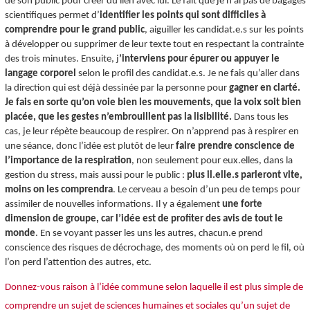
de son public pour créer du lien avec lui. Le fait que je n’ai pas de bagages
scientifiques permet d’
identifier les points qui sont difficiles à
comprendre pour le grand public
, aiguiller les candidat.e.s sur les points
à développer ou supprimer de leur texte tout en respectant la contrainte
des trois minutes. Ensuite, j
’interviens pour épurer ou appuyer le
langage corporel
selon le profil des candidat.e.s. Je ne fais qu’aller dans
la direction qui est déjà dessinée par la personne pour
gagner en clarté.
Je fais en sorte qu’on voie bien les mouvements, que la voix soit bien
placée, que les gestes n’embrouillent pas la lisibilité.
Dans tous les
cas, je leur répète beaucoup de respirer. On n’apprend pas à respirer en
une séance, donc l’idée est plutôt de leur
faire prendre conscience de
l’importance de la respiration
, non seulement pour eux.elles, dans la
gestion du stress, mais aussi pour le public :
plus il.elle.s parleront vite,
moins on les comprendra
. Le cerveau a besoin d’un peu de temps pour
assimiler de nouvelles informations. Il y a également
une forte
dimension de groupe, car l’idée est de
profiter des avis de tout le
monde
. En se voyant passer les uns les autres, chacun.e prend
conscience des risques de décrochage, des moments où on perd le fil, où
l’on perd l’attention des autres, etc.
Donnez-vous raison à l’idée commune selon laquelle il est plus simple de
comprendre un sujet de sciences humaines et sociales qu’un sujet de