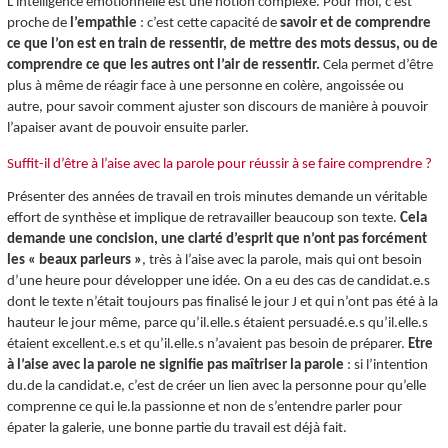
L'intelligence émotionnelle est une notion complexe. Pour moi, c’est
proche de
l’empathie
: c’est cette capacité de
savoir et de comprendre
ce que l’on est en train de ressentir, de mettre des mots dessus, ou de
comprendre ce que les autres ont l’air de ressentir.
Cela permet d’être
plus à même de réagir face à une personne en colère, angoissée ou
autre, pour savoir comment ajuster son discours de manière à pouvoir
l’apaiser avant de pouvoir ensuite parler.
Suffit-il d’être à l’aise avec la parole pour réussir à se faire comprendre ?
Présenter des années de travail en trois minutes demande un véritable
effort de synthèse et implique de retravailler beaucoup son texte.
Cela
demande une concision, une clarté d’esprit que n’ont pas forcément
les « beaux parleurs »
, très à l’aise avec la parole, mais qui ont besoin
d’une heure pour développer une idée. On a eu des cas de candidat.e.s
dont le texte n’était toujours pas finalisé le jour J et qui n’ont pas été à la
hauteur le jour même, parce qu’il.elle.s étaient persuadé.e.s qu’il.elle.s
étaient excellent.e.s et qu’il.elle.s n’avaient pas besoin de préparer.
Etre
à l’aise avec la parole ne signifie pas maîtriser la parole
: si l’intention
du.de la candidat.e, c’est de créer un lien avec la personne pour qu’elle
comprenne ce qui le.la passionne et non de s’entendre parler pour
épater la galerie, une bonne partie du travail est déjà fait.