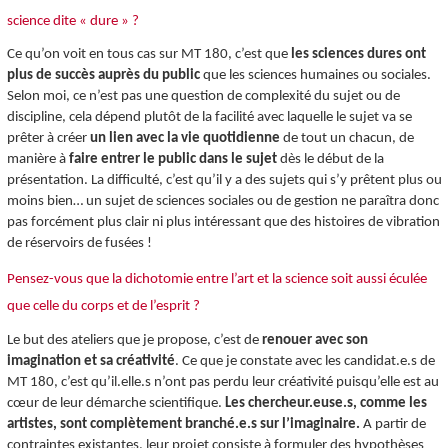
science dite « dure » ?
Ce qu’on voit en tous cas sur MT 180, c’est que
les sciences dures ont
plus de succès auprès du public
que les sciences humaines ou sociales.
Selon moi, ce n’est pas une question de complexité du sujet ou de
discipline, cela dépend plutôt de la facilité avec laquelle le sujet va se
prêter à créer
un lien avec la vie quotidienne
de tout un chacun, de
manière à
faire entrer le public dans le sujet
dès le début de la
présentation. La difficulté, c’est qu’il y a des sujets qui s’y prêtent plus ou
moins bien… un sujet de sciences sociales ou de gestion ne paraîtra donc
pas forcément plus clair ni plus intéressant que des histoires de vibration
de réservoirs de fusées !
Pensez-vous que la dichotomie entre l’art et la science soit aussi éculée
que celle du corps et de l’esprit ?
Le but des ateliers que je propose, c’est de
renouer avec son
imagination et sa créativité
. Ce que je constate avec les candidat.e.s de
MT 180, c’est qu’il.elle.s n’ont pas perdu leur créativité puisqu’elle est au
cœur de leur démarche scientifique.
Les chercheur.euse.s, comme les
artistes, sont complètement branché.e.s sur l’imaginaire.
A partir de
contraintes existantes, leur projet consiste à formuler des hypothèses