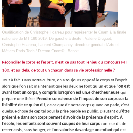
Qualification de Christophe Hoareau pour représenter le Cnam à la finale
nationale de MT 180 2019. De gauche à droite : Valérie Druguet,
Christophe Hoareau, Laurent Champaney, directeur général d'Arts et
Métiers Paris Tech / Dircom Cnam©L.Benoit
Réconcilier le corps et l’esprit, n’est-ce pas tout l’enjeu du concours MT
180, et au-delà, de tout un chacun dans sa vie professionnelle ?
Tout à fait. Dans notre culture, on a toujours opposé le corps et l’esprit
alors que l’on sait maintenant que les deux ne font qu’un et que l’
on est
avant tout un corps, y compris lorsqu’on est un.e chercheur.euse
qui
prépare une thèse.
Prendre conscience de l’impact de son corps sur la
lisibilité de ce qu’on dit
, de ce que dit notre corps quand on parle, c’est
quelque chose de capital pour la prise parole en public. D’autant qu’
être
présent.e dans son corps permet d’avoir de la présence d’esprit
.
A
l’école, les enfants sont souvent coupés de leur corps
: on leur dit de
rester assis, sans bouger, et l’
on valorise davantage un enfant qui est