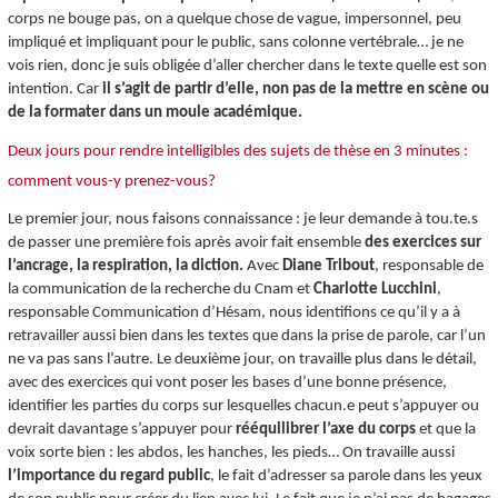
corps ne bouge pas, on a quelque chose de vague, impersonnel, peu
impliqué et impliquant pour le public, sans colonne vertébrale… je ne
vois rien, donc je suis obligée d’aller chercher dans le texte quelle est son
intention. Car
il s’agit de partir d’elle, non pas de la mettre en scène ou
de la formater dans un moule académique.
Deux jours pour rendre intelligibles des sujets de thèse en 3 minutes :
comment vous-y prenez-vous?
Le premier jour, nous faisons connaissance : je leur demande à tou.te.s
de passer une première fois après avoir fait ensemble
des exercices sur
l’ancrage, la respiration, la diction.
Avec
Diane Tribout
, responsable de
la communication de la recherche du Cnam et
Charlotte Lucchini
,
responsable Communication d’Hésam, nous identifions ce qu’il y a à
retravailler aussi bien dans les textes que dans la prise de parole, car l’un
ne va pas sans l’autre. Le deuxième jour, on travaille plus dans le détail,
avec des exercices qui vont poser les bases d’une bonne présence,
identifier les parties du corps sur lesquelles chacun.e peut s’appuyer ou
devrait davantage s’appuyer pour
rééquilibrer l’axe du corps
et que la
voix sorte bien : les abdos, les hanches, les pieds… On travaille aussi
l’importance du regard public
, le fait d’adresser sa parole dans les yeux