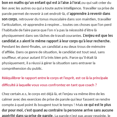
bon en maths qu’un enfant qui est à l’aise à l’oral
,ou qui sait créer du
lien avec les autres ou qui a toute autre intelligence. Travailler sa prise de
parole permet de revenir à cet endroit-là, d’
apprendre à revenir dans
son corps
, retrouver du tonus musculaire dans son maintien, travailler
l’articulation, ré-apprendre à respirer… toutes ces choses que l’on perd
l’habitude de faire parce que l’on n’a pas la nécessité d’être là
physiquement dans ses tâches de travail courantes.
L’enjeu est que les
candidat.e.s aient le même rapport à leur corps qu’à leur recherche.
Pendant les demi-finales, un candidat a eu deux trous de mémoire
d’affilée. Dans ce genre de situation, le candidat est tout seul, sans
souffleur, et pour autant il l’a très bien pris. Parce qu’il était là
physiquement, il a réussi à gérer la situation sans entraver la
compréhension du public.
Rééquilibrer le rapport entre le corps et l’esprit, est-ce là la principale
difficulté à laquelle vous vous confrontez en tant que coach ?
Chez certain.e.s, le corps est déjà là, et l’enjeu va même être de les
calmer avec des exercices de prise de parole qui leur fassent se rendre
compte à quel point ils bougent tout le temps ! Mais
ce qui est le plus
dur pour moi, c’est quand au contraire la personne arrive sans aucune
aspérité dans sa prise de parole.
La parole n’est pas assez respirée, le