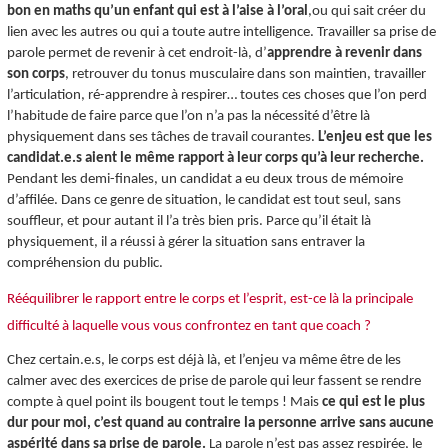
bon en maths qu’un enfant qui est à l’aise à l’oral
,ou qui sait créer du
lien avec les autres ou qui a toute autre intelligence. Travailler sa prise de
parole permet de revenir à cet endroit-là, d’
apprendre à revenir dans
son corps
, retrouver du tonus musculaire dans son maintien, travailler
l’articulation, ré-apprendre à respirer… toutes ces choses que l’on perd
l’habitude de faire parce que l’on n’a pas la nécessité d’être là
physiquement dans ses tâches de travail courantes.
L’enjeu est que les
candidat.e.s aient le même rapport à leur corps qu’à leur recherche.
Pendant les demi-finales, un candidat a eu deux trous de mémoire
d’affilée. Dans ce genre de situation, le candidat est tout seul, sans
souffleur, et pour autant il l’a très bien pris. Parce qu’il était là
physiquement, il a réussi à gérer la situation sans entraver la
compréhension du public.
Rééquilibrer le rapport entre le corps et l’esprit, est-ce là la principale
difficulté à laquelle vous vous confrontez en tant que coach ?
Chez certain.e.s, le corps est déjà là, et l’enjeu va même être de les
calmer avec des exercices de prise de parole qui leur fassent se rendre
compte à quel point ils bougent tout le temps ! Mais
ce qui est le plus
dur pour moi, c’est quand au contraire la personne arrive sans aucune
aspérité dans sa prise de parole.
La parole n’est pas assez respirée, le