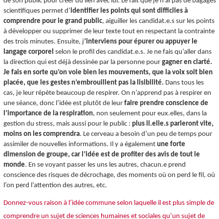
de son public pour créer du lien avec lui. Le fait que je n’ai pas de bagages
scientifiques permet d’
identifier les points qui sont difficiles à
comprendre pour le grand public
, aiguiller les candidat.e.s sur les points
à développer ou supprimer de leur texte tout en respectant la contrainte
des trois minutes. Ensuite, j
’interviens pour épurer ou appuyer le
langage corporel
selon le profil des candidat.e.s. Je ne fais qu’aller dans
la direction qui est déjà dessinée par la personne pour
gagner en clarté.
Je fais en sorte qu’on voie bien les mouvements, que la voix soit bien
placée, que les gestes n’embrouillent pas la lisibilité.
Dans tous les
cas, je leur répète beaucoup de respirer. On n’apprend pas à respirer en
une séance, donc l’idée est plutôt de leur
faire prendre conscience de
l’importance de la respiration
, non seulement pour eux.elles, dans la
gestion du stress, mais aussi pour le public :
plus il.elle.s parleront vite,
moins on les comprendra
. Le cerveau a besoin d’un peu de temps pour
assimiler de nouvelles informations. Il y a également
une forte
dimension de groupe, car l’idée est de
profiter des avis de tout le
monde
. En se voyant passer les uns les autres, chacun.e prend
conscience des risques de décrochage, des moments où on perd le fil, où
l’on perd l’attention des autres, etc.
Donnez-vous raison à l’idée commune selon laquelle il est plus simple de
comprendre un sujet de sciences humaines et sociales qu’un sujet de