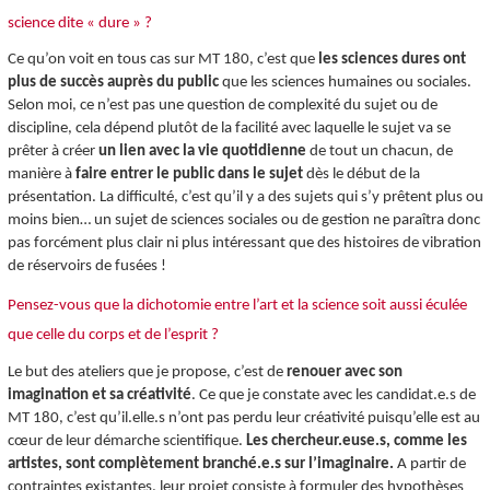
science dite « dure » ?
Ce qu’on voit en tous cas sur MT 180, c’est que
les sciences dures ont
plus de succès auprès du public
que les sciences humaines ou sociales.
Selon moi, ce n’est pas une question de complexité du sujet ou de
discipline, cela dépend plutôt de la facilité avec laquelle le sujet va se
prêter à créer
un lien avec la vie quotidienne
de tout un chacun, de
manière à
faire entrer le public dans le sujet
dès le début de la
présentation. La difficulté, c’est qu’il y a des sujets qui s’y prêtent plus ou
moins bien… un sujet de sciences sociales ou de gestion ne paraîtra donc
pas forcément plus clair ni plus intéressant que des histoires de vibration
de réservoirs de fusées !
Pensez-vous que la dichotomie entre l’art et la science soit aussi éculée
que celle du corps et de l’esprit ?
Le but des ateliers que je propose, c’est de
renouer avec son
imagination et sa créativité
. Ce que je constate avec les candidat.e.s de
MT 180, c’est qu’il.elle.s n’ont pas perdu leur créativité puisqu’elle est au
cœur de leur démarche scientifique.
Les chercheur.euse.s, comme les
artistes, sont complètement branché.e.s sur l’imaginaire.
A partir de
contraintes existantes, leur projet consiste à formuler des hypothèses