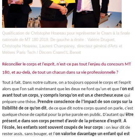
Qualification de Christophe Hoareau pour représenter le Cnam à la finale
nationale de MT 180 2019. De gauche à droite : Valérie Druguet,
Christophe Hoareau, Laurent Champaney, directeur général d'Arts et
Métiers Paris Tech / Dircom Cnam©L.Benoit
Réconcilier le corps et l’esprit, n’est-ce pas tout l’enjeu du concours MT
180, et au-delà, de tout un chacun dans sa vie professionnelle ?
Tout à fait. Dans notre culture, on a toujours opposé le corps et l’esprit
alors que l’on sait maintenant que les deux ne font qu’un et que l’
on est
avant tout un corps, y compris lorsqu’on est un.e chercheur.euse
qui
prépare une thèse.
Prendre conscience de l’impact de son corps sur la
lisibilité de ce qu’on dit
, de ce que dit notre corps quand on parle, c’est
quelque chose de capital pour la prise parole en public. D’autant qu’
être
présent.e dans son corps permet d’avoir de la présence d’esprit
.
A
l’école, les enfants sont souvent coupés de leur corps
: on leur dit de
rester assis, sans bouger, et l’
on valorise davantage un enfant qui est