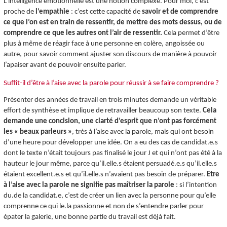
L'intelligence émotionnelle est une notion complexe. Pour moi, c’est
proche de
l’empathie
: c’est cette capacité de
savoir et de comprendre
ce que l’on est en train de ressentir, de mettre des mots dessus, ou de
comprendre ce que les autres ont l’air de ressentir.
Cela permet d’être
plus à même de réagir face à une personne en colère, angoissée ou
autre, pour savoir comment ajuster son discours de manière à pouvoir
l’apaiser avant de pouvoir ensuite parler.
Suffit-il d’être à l’aise avec la parole pour réussir à se faire comprendre ?
Présenter des années de travail en trois minutes demande un véritable
effort de synthèse et implique de retravailler beaucoup son texte.
Cela
demande une concision, une clarté d’esprit que n’ont pas forcément
les « beaux parleurs »
, très à l’aise avec la parole, mais qui ont besoin
d’une heure pour développer une idée. On a eu des cas de candidat.e.s
dont le texte n’était toujours pas finalisé le jour J et qui n’ont pas été à la
hauteur le jour même, parce qu’il.elle.s étaient persuadé.e.s qu’il.elle.s
étaient excellent.e.s et qu’il.elle.s n’avaient pas besoin de préparer.
Etre
à l’aise avec la parole ne signifie pas maîtriser la parole
: si l’intention
du.de la candidat.e, c’est de créer un lien avec la personne pour qu’elle
comprenne ce qui le.la passionne et non de s’entendre parler pour
épater la galerie, une bonne partie du travail est déjà fait.