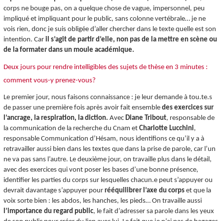
corps ne bouge pas, on a quelque chose de vague, impersonnel, peu
impliqué et impliquant pour le public, sans colonne vertébrale… je ne
vois rien, donc je suis obligée d’aller chercher dans le texte quelle est son
intention. Car
il s’agit de partir d’elle, non pas de la mettre en scène ou
de la formater dans un moule académique.
Deux jours pour rendre intelligibles des sujets de thèse en 3 minutes :
comment vous-y prenez-vous?
Le premier jour, nous faisons connaissance : je leur demande à tou.te.s
de passer une première fois après avoir fait ensemble
des exercices sur
l’ancrage, la respiration, la diction.
Avec
Diane Tribout
, responsable de
la communication de la recherche du Cnam et
Charlotte Lucchini
,
responsable Communication d’Hésam, nous identifions ce qu’il y a à
retravailler aussi bien dans les textes que dans la prise de parole, car l’un
ne va pas sans l’autre. Le deuxième jour, on travaille plus dans le détail,
avec des exercices qui vont poser les bases d’une bonne présence,
identifier les parties du corps sur lesquelles chacun.e peut s’appuyer ou
devrait davantage s’appuyer pour
rééquilibrer l’axe du corps
et que la
voix sorte bien : les abdos, les hanches, les pieds… On travaille aussi
l’importance du regard public
, le fait d’adresser sa parole dans les yeux