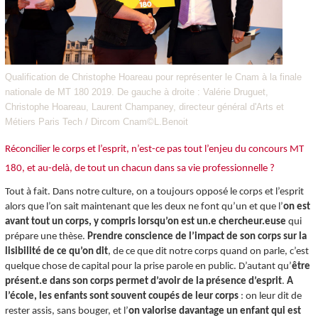
Qualification de Christophe Hoareau pour représenter le Cnam à la finale
nationale de MT 180 2019. De gauche à droite : Valérie Druguet,
Christophe Hoareau, Laurent Champaney, directeur général d'Arts et
Métiers Paris Tech / Dircom Cnam©L.Benoit
Réconcilier le corps et l’esprit, n’est-ce pas tout l’enjeu du concours MT
180, et au-delà, de tout un chacun dans sa vie professionnelle ?
Tout à fait. Dans notre culture, on a toujours opposé le corps et l’esprit
alors que l’on sait maintenant que les deux ne font qu’un et que l’
on est
avant tout un corps, y compris lorsqu’on est un.e chercheur.euse
qui
prépare une thèse.
Prendre conscience de l’impact de son corps sur la
lisibilité de ce qu’on dit
, de ce que dit notre corps quand on parle, c’est
quelque chose de capital pour la prise parole en public. D’autant qu’
être
présent.e dans son corps permet d’avoir de la présence d’esprit
.
A
l’école, les enfants sont souvent coupés de leur corps
: on leur dit de
rester assis, sans bouger, et l’
on valorise davantage un enfant qui est