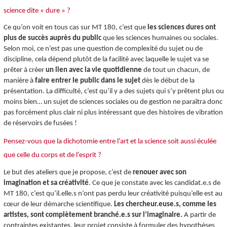
science dite « dure » ?
Ce qu’on voit en tous cas sur MT 180, c’est que
les sciences dures ont
plus de succès auprès du public
que les sciences humaines ou sociales.
Selon moi, ce n’est pas une question de complexité du sujet ou de
discipline, cela dépend plutôt de la facilité avec laquelle le sujet va se
prêter à créer
un lien avec la vie quotidienne
de tout un chacun, de
manière à
faire entrer le public dans le sujet
dès le début de la
présentation. La difficulté, c’est qu’il y a des sujets qui s’y prêtent plus ou
moins bien… un sujet de sciences sociales ou de gestion ne paraîtra donc
pas forcément plus clair ni plus intéressant que des histoires de vibration
de réservoirs de fusées !
Pensez-vous que la dichotomie entre l’art et la science soit aussi éculée
que celle du corps et de l’esprit ?
Le but des ateliers que je propose, c’est de
renouer avec son
imagination et sa créativité
. Ce que je constate avec les candidat.e.s de
MT 180, c’est qu’il.elle.s n’ont pas perdu leur créativité puisqu’elle est au
cœur de leur démarche scientifique.
Les chercheur.euse.s, comme les
artistes, sont complètement branché.e.s sur l’imaginaire.
A partir de
contraintes existantes, leur projet consiste à formuler des hypothèses