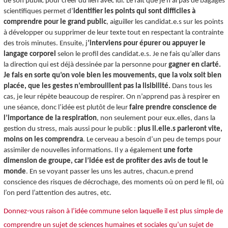
de son public pour créer du lien avec lui. Le fait que je n’ai pas de bagages
scientifiques permet d’
identifier les points qui sont difficiles à
comprendre pour le grand public
, aiguiller les candidat.e.s sur les points
à développer ou supprimer de leur texte tout en respectant la contrainte
des trois minutes. Ensuite, j
’interviens pour épurer ou appuyer le
langage corporel
selon le profil des candidat.e.s. Je ne fais qu’aller dans
la direction qui est déjà dessinée par la personne pour
gagner en clarté.
Je fais en sorte qu’on voie bien les mouvements, que la voix soit bien
placée, que les gestes n’embrouillent pas la lisibilité.
Dans tous les
cas, je leur répète beaucoup de respirer. On n’apprend pas à respirer en
une séance, donc l’idée est plutôt de leur
faire prendre conscience de
l’importance de la respiration
, non seulement pour eux.elles, dans la
gestion du stress, mais aussi pour le public :
plus il.elle.s parleront vite,
moins on les comprendra
. Le cerveau a besoin d’un peu de temps pour
assimiler de nouvelles informations. Il y a également
une forte
dimension de groupe, car l’idée est de
profiter des avis de tout le
monde
. En se voyant passer les uns les autres, chacun.e prend
conscience des risques de décrochage, des moments où on perd le fil, où
l’on perd l’attention des autres, etc.
Donnez-vous raison à l’idée commune selon laquelle il est plus simple de
comprendre un sujet de sciences humaines et sociales qu’un sujet de