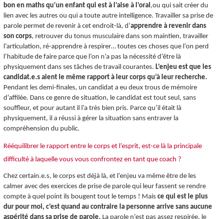
bon en maths qu’un enfant qui est à l’aise à l’oral
,ou qui sait créer du
lien avec les autres ou qui a toute autre intelligence. Travailler sa prise de
parole permet de revenir à cet endroit-là, d’
apprendre à revenir dans
son corps
, retrouver du tonus musculaire dans son maintien, travailler
l’articulation, ré-apprendre à respirer… toutes ces choses que l’on perd
l’habitude de faire parce que l’on n’a pas la nécessité d’être là
physiquement dans ses tâches de travail courantes.
L’enjeu est que les
candidat.e.s aient le même rapport à leur corps qu’à leur recherche.
Pendant les demi-finales, un candidat a eu deux trous de mémoire
d’affilée. Dans ce genre de situation, le candidat est tout seul, sans
souffleur, et pour autant il l’a très bien pris. Parce qu’il était là
physiquement, il a réussi à gérer la situation sans entraver la
compréhension du public.
Rééquilibrer le rapport entre le corps et l’esprit, est-ce là la principale
difficulté à laquelle vous vous confrontez en tant que coach ?
Chez certain.e.s, le corps est déjà là, et l’enjeu va même être de les
calmer avec des exercices de prise de parole qui leur fassent se rendre
compte à quel point ils bougent tout le temps ! Mais
ce qui est le plus
dur pour moi, c’est quand au contraire la personne arrive sans aucune
aspérité dans sa prise de parole.
La parole n’est pas assez respirée, le