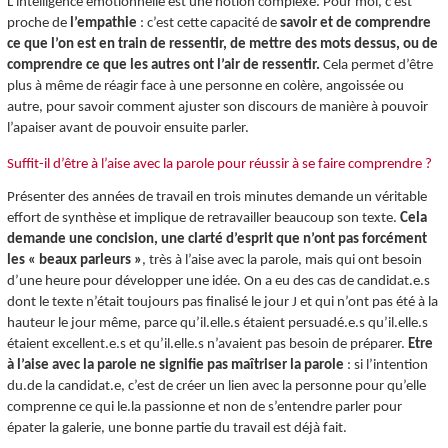
L'intelligence émotionnelle est une notion complexe. Pour moi, c’est
proche de
l’empathie
: c’est cette capacité de
savoir et de comprendre
ce que l’on est en train de ressentir, de mettre des mots dessus, ou de
comprendre ce que les autres ont l’air de ressentir.
Cela permet d’être
plus à même de réagir face à une personne en colère, angoissée ou
autre, pour savoir comment ajuster son discours de manière à pouvoir
l’apaiser avant de pouvoir ensuite parler.
Suffit-il d’être à l’aise avec la parole pour réussir à se faire comprendre ?
Présenter des années de travail en trois minutes demande un véritable
effort de synthèse et implique de retravailler beaucoup son texte.
Cela
demande une concision, une clarté d’esprit que n’ont pas forcément
les « beaux parleurs »
, très à l’aise avec la parole, mais qui ont besoin
d’une heure pour développer une idée. On a eu des cas de candidat.e.s
dont le texte n’était toujours pas finalisé le jour J et qui n’ont pas été à la
hauteur le jour même, parce qu’il.elle.s étaient persuadé.e.s qu’il.elle.s
étaient excellent.e.s et qu’il.elle.s n’avaient pas besoin de préparer.
Etre
à l’aise avec la parole ne signifie pas maîtriser la parole
: si l’intention
du.de la candidat.e, c’est de créer un lien avec la personne pour qu’elle
comprenne ce qui le.la passionne et non de s’entendre parler pour
épater la galerie, une bonne partie du travail est déjà fait.