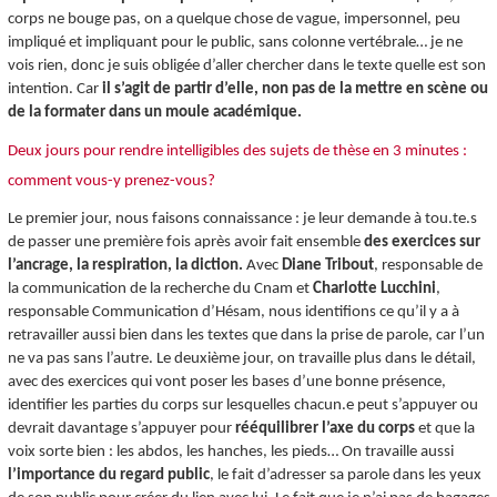
corps ne bouge pas, on a quelque chose de vague, impersonnel, peu
impliqué et impliquant pour le public, sans colonne vertébrale… je ne
vois rien, donc je suis obligée d’aller chercher dans le texte quelle est son
intention. Car
il s’agit de partir d’elle, non pas de la mettre en scène ou
de la formater dans un moule académique.
Deux jours pour rendre intelligibles des sujets de thèse en 3 minutes :
comment vous-y prenez-vous?
Le premier jour, nous faisons connaissance : je leur demande à tou.te.s
de passer une première fois après avoir fait ensemble
des exercices sur
l’ancrage, la respiration, la diction.
Avec
Diane Tribout
, responsable de
la communication de la recherche du Cnam et
Charlotte Lucchini
,
responsable Communication d’Hésam, nous identifions ce qu’il y a à
retravailler aussi bien dans les textes que dans la prise de parole, car l’un
ne va pas sans l’autre. Le deuxième jour, on travaille plus dans le détail,
avec des exercices qui vont poser les bases d’une bonne présence,
identifier les parties du corps sur lesquelles chacun.e peut s’appuyer ou
devrait davantage s’appuyer pour
rééquilibrer l’axe du corps
et que la
voix sorte bien : les abdos, les hanches, les pieds… On travaille aussi
l’importance du regard public
, le fait d’adresser sa parole dans les yeux