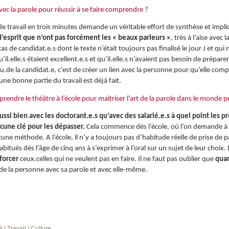
e avec la parole pour réussir à se faire comprendre ?
e travail en trois minutes demande un véritable effort de synthèse et impli
d’esprit que n’ont pas forcément les « beaux parleurs »
, très à l’aise ave
as de candidat.e.s dont le texte n’était toujours pas finalisé le jour J et qui 
il.elle.s étaient excellent.e.s et qu’il.elle.s n’avaient pas besoin de prépare
n du.de la candidat.e, c’est de créer un lien avec la personne pour qu’elle co
 une bonne partie du travail est déjà fait.
pprendre le théâtre à l’école pour maitriser l’art de la parole dans le monde 
si bien avec les doctorant.e.s qu’avec des salarié.e.s à quel point les pr
aucune clé pour les dépasser.
Cela commence dès l’école, où l’on demande à 
une méthode. A l’école, il n’y a toujours pas d’habitude réelle de prise de 
habitués dès l’âge de cinq ans à s’exprimer à l’oral sur un sujet de leur choix
 forcer
ceux.celles qui ne veulent pas en faire. Il ne faut pas oublier que
quan
 de la personne avec sa parole et avec elle-même.
té
| Travail
| Culture