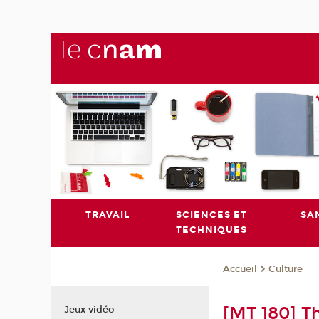
TRAVAIL
SCIENCES ET
SA
TECHNIQUES
Culture
Accueil
[MT 180] Th
Jeux vidéo