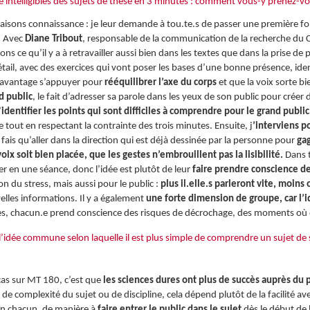
 intelligibles des sujets de thèse en 3 minutes : comment vous-y prenez-v
faisons connaissance : je leur demande à tou.te.s de passer une première fo
.
Avec
Diane Tribout
, responsable de la communication de la recherche du
ns ce qu’il y a à retravailler aussi bien dans les textes que dans la prise de 
détail, avec des exercices qui vont poser les bases d’une bonne présence, iden
davantage s’appuyer pour
rééquilibrer l’axe du corps
et que la voix sorte bi
d public
, le fait d’adresser sa parole dans les yeux de son public pour créer d
’
identifier les points qui sont difficiles à comprendre pour le grand public
 tout en respectant la contrainte des trois minutes. Ensuite, j
’interviens p
 fais qu’aller dans la direction qui est déjà dessinée par la personne pour
gag
x soit bien placée, que les gestes n’embrouillent pas la lisibilité.
Dans t
er en une séance, donc l’idée est plutôt de leur
faire prendre conscience de
ion du stress, mais aussi pour le public :
plus il.elle.s parleront vite, moin
elles informations. Il y a également
une forte dimension de groupe, car l’i
res, chacun.e prend conscience des risques de décrochage, des moments où on p
’idée commune selon laquelle il est plus simple de comprendre un sujet de s
cas sur MT 180, c’est que
les sciences dures ont plus de succès auprès du 
de complexité du sujet ou de discipline, cela dépend plutôt de la facilité avec
un chacun, de manière à
faire entrer le public dans le sujet
dès le début de l