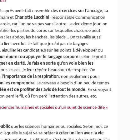
ous?
is après avoir fait ensemble
des exercices sur l’ancrage, la
 Cnam et
Charlotte Lucchini
, responsable Communication
parole, car l’un ne va pas sans l’autre. Le deuxième jour, on
tifier les parties du corps sur lesquelles chacun.e peut
en : les abdos, les hanches, les pieds… On travaille aussi
u lien avec lui. Le fait que je n’ai pas de bagages
, aiguiller les candidat.e.s sur les points à développer ou
our épurer ou appuyer le langage corporel
selon le profil
ner en clarté. Je fais en sorte qu’on voie bien les
ous les cas, je leur répète beaucoup de respirer. On
 l’importance de la respiration
, non seulement pour
s on les comprendra
. Le cerveau a besoin d’un peu de temps
dée est de
profiter des avis de tout le monde
. En se voyant
erd le fil, où l’on perd l’attention des autres, etc.
ciences humaines et sociales qu’un sujet de science dite «
public
que les sciences humaines ou sociales. Selon moi, ce
 laquelle le sujet va se prêter à créer
un lien avec la vie
a présentation. La difficulté, c’est qu’il y a des sujets qui s’y