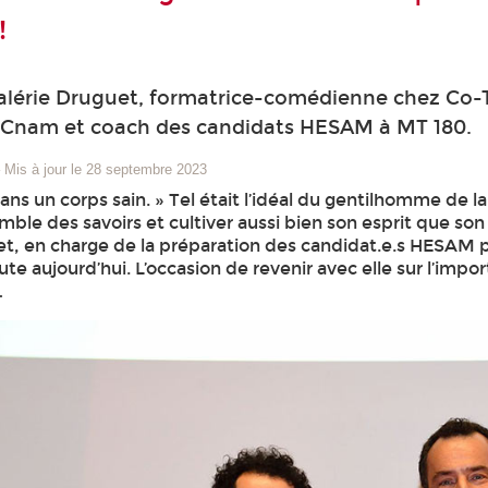
!
alérie Druguet, formatrice-comédienne chez Co-Th
Cnam et coach des candidats HESAM à MT 180.
–
Mis à jour le 28 septembre 2023
dans un corps sain. » Tel était l’idéal du gentilhomme de l
ble des savoirs et cultiver aussi bien son esprit que son 
et, en charge de la préparation des candidat.e.s HESAM po
ute aujourd’hui. L’occasion de revenir avec elle sur l’impo
…