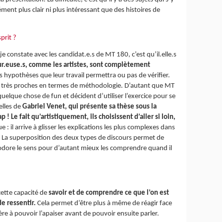
ent plus clair ni plus intéressant que des histoires de
prit ?
 je constate avec les candidat.e.s de MT 180, c’est qu’il.elle.s
ur.euse.s, comme les artistes, sont complètement
es hypothèses que leur travail permettra ou pas de vérifier.
 très proches en termes de méthodologie. D’autant que MT
elque chose de fun et décident d’utiliser l’exercice pour se
elles de
Gabriel Venet, qui présente sa thèse sous la
 Le fait qu’artistiquement, ils choisissent d’aller si loin,
: il arrive à glisser les explications les plus complexes dans
e. La superposition des deux types de discours permet de
bodore le sens pour d’autant mieux les comprendre quand il
 cette capacité de
savoir et de comprendre ce que l’on est
e ressentir.
Cela permet d’être plus à même de réagir face
e à pouvoir l’apaiser avant de pouvoir ensuite parler.