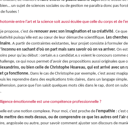
bien… un sujet de sciences sociales ou de gestion ne paraîtra donc pas forcém
 de fusées !
otomie entre l’art et la science soit aussi éculée que celle du corps et de l’es
 je propose, c’est de
renouer avec son imagination et sa créativité
. Ce que
réativité puisqu’elle est au cœur de leur démarche scientifique.
Les cherche
ginaire.
A partir de contraintes existantes, leur projet consiste à formuler d
’inconnu en sachant d’où on part mais sans savoir où on va arriver.
On est
ins peur qu’au début : certain.e.s candidat.e.s voient le concours comme qu
e challenge, ce qui nous permet d’avoir des propositions aussi originales que c
exandrins, ou bien celle de Christophe Hoareau, qui est arrivé avec un rap !
et ça fonctionne.
Dans le cas de Christophe par exemple, c’est assez magique 
uis les reprendre dans des explications très claires, dans un langage simpl
hension, parce que l’on saisit quelques mots clés dans le rap, dont on su
.
lligence émotionnelle est une compétence professionnelle ?
nelle est une notion complexe. Pour moi, c’est proche de
l’empathie
: c’est
 de mettre des mots dessus, ou de comprendre ce que les autres ont l’air d
re, angoissée ou autre, pour savoir comment ajuster son discours de manièr