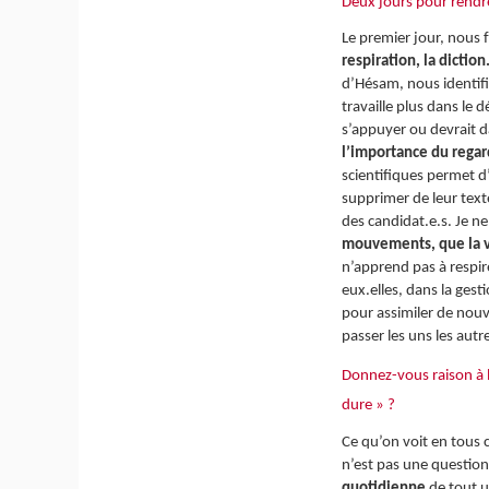
Deux jours pour rendre
Le premier jour, nous 
respiration, la diction
d’Hésam, nous identifio
travaille plus dans le 
s’appuyer ou devrait 
l’importance du regar
scientifiques permet d
supprimer de leur texte
des candidat.e.s. Je ne
mouvements, que la voi
n’apprend pas à respir
eux.elles, dans la gest
pour assimiler de nouv
passer les uns les aut
Donnez-vous raison à l
dure » ?
Ce qu’on voit en tous 
n’est pas une question 
quotidienne
de tout 