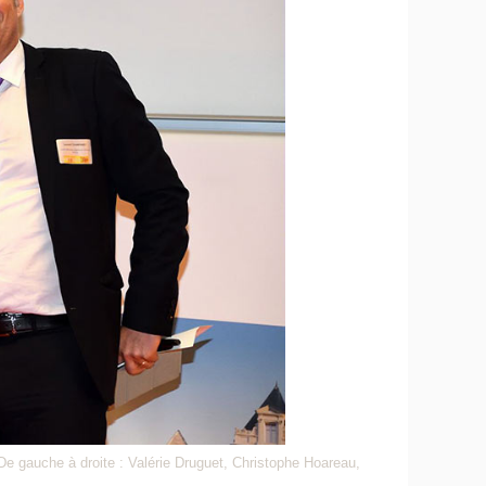
De gauche à droite : Valérie Druguet, Christophe Hoareau,