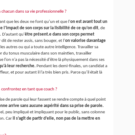
un chacun dans sa vie professionnelle ?
nant que les deux ne font qu’un et que l’
on est avant tout un
l’impact de son corps sur la lisibilité de ce qu’on dit
, de
c. D’autant qu’
être présent.e dans son corps permet
r dit de rester assis, sans bouger, et l’
on valorise davantage
 les autres ou qui a toute autre intelligence. Travailler sa
er du tonus musculaire dans son maintien, travailler
ue l’on n’a pas la nécessité d’être là physiquement dans ses
qu’à leur recherche.
Pendant les demi-finales, un candidat a
r, et pour autant il l’a très bien pris. Parce qu’il était là
ous confrontez en tant que coach ?
rise de parole qui leur fassent se rendre compte à quel point
sonne arrive sans aucune aspérité dans sa prise de parole.
el, peu impliqué et impliquant pour le public, sans colonne
ion. Car
il s’agit de partir d’elle, non pas de la mettre en