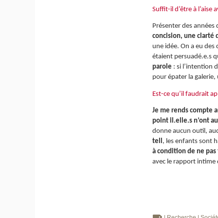
Suffit-il d’être à l’ais
Présenter des années d
concision, une clarté 
une idée. On a eu des c
étaient persuadé.e.s qu’
parole
: si l’intentio
pour épater la galerie,
Est-ce qu’il faudrait a
Je me rends compte aus
point il.elle.s n’ont 
donne aucun outil, auc
tell
, les enfants sont 
à condition de ne pas
avec le rapport intime
| Recherche
| Socié