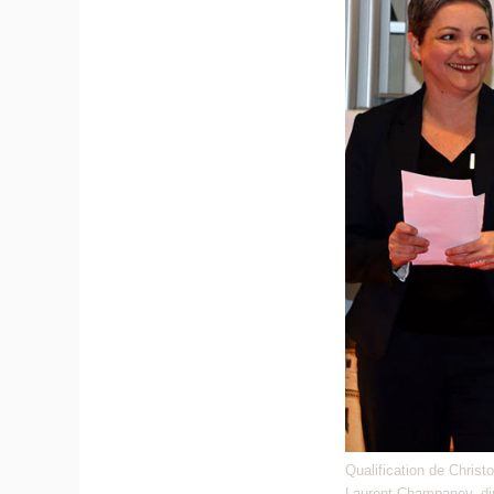
Qualification de Chris
Laurent Champaney, dir