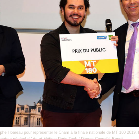
tophe Hoareau pour représenter le Cnam à la finale nationale de MT 180 2019. 
ecteur général d'Arts et Métiers Paris Tech / Dircom Cnam©L.Benoit