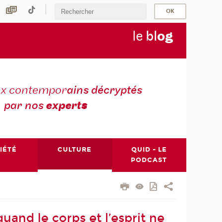
le
bl
o
g
ux contempor
ains décryptés
par nos
expert
s
IÉTÉ
CULTURE
QUID - LE
PODCAST
quand le corps et l’esprit ne