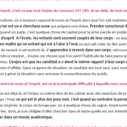
 l’esprit, n’est-ce pas tout l’enjeu du concours MT 180, et au-delà, de tout 
 culture, on a toujours opposé le corps et l’esprit alors que l’on sait mainte
qu’on est un.e chercheur.euse
qui prépare une thèse.
Prendre conscience de 
quand on parle, c’est quelque chose de capital pour la prise parole en publi
 d’esprit
.
A l’école, les enfants sont souvent coupés de leur corps
: on leu
en maths qu’un enfant qui est à l’aise à l’oral
,ou qui sait créer du lien avec
de revenir à cet endroit-là, d’
apprendre à revenir dans son corps
, retrouv
endre à respirer… toutes ces choses que l’on perd l’habitude de faire parce q
antes.
L’enjeu est que les candidat.e.s aient le même rapport à leur corps 
 d’affilée. Dans ce genre de situation, le candidat est tout seul, sans souffleu
ssi à gérer la situation sans entraver la compréhension du public.
entre le corps et l’esprit, est-ce là la principale difficulté à laquelle vous v
rps est déjà là, et l’enjeu va même être de les calmer avec des exercices de p
mps ! Mais
ce qui est le plus dur pour moi, c’est quand au contraire la per
sez respirée, le corps ne bouge pas, on a quelque chose de vague, impersonn
rien, donc je suis obligée d’aller chercher dans le texte quelle est son intent
ter dans un moule académique.