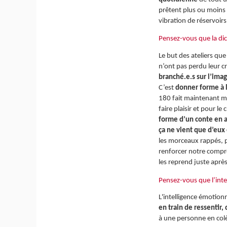
prêtent plus ou moins 
vibration de réservoirs
Pensez-vous que la dich
Le but des ateliers que
n’ont pas perdu leur c
branché.e.s sur l’ima
C’est
donner forme à l
180 fait maintenant mo
faire plaisir et pour l
forme d’un conte en al
ça ne vient que d’eux 
les morceaux rappés, p
renforcer notre compré
les reprend juste après
Pensez-vous que l’inte
L'intelligence émotion
en train de ressentir,
à une personne en colè