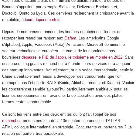
valorisées chacune à plus d’un milliard de dollars sans être cotées en
Bourse s’appellent par exemple Blablacar, Deliveroo, Backmarket,
Doctolib, Qonto ou Lydia. Ces dernières recherchent la croissance avant la
rentabilité, à
leurs dépens parfois
.
Depuis de nombreuses années, les licornes européennes tentent de
rattraper leur retard par rapport aux
Gafam
. Les américains Google
(Alphabet), Apple, Facebook (Meta), Amazon et Microsoft dominent le
secteur technologique européen. Le cumul de leurs valorisations
boursières
dépasse le PIB du Japon, le troisième au monde en 2022
. Sans
cesse ces cinq géants recherchent à étendre leurs services et à acquérir
des start-up innovantes. Actuellement, sur la scène internationale, seule la
Chine a véritablement réussi à développer des concurrents, que l’on
regroupe sous l’étiquette BATX (Baidu, Alibaba, Tencent et Xiaomi). Vouloir
les concurrencer semble aujourd’hui particulièrement ambitieux pour les
licornes européennes ; en revanche, la collaboration avec ces plates-
formes reste incontournable.
Ce sont les liens entre ces deux entités qui ont fait l’objet de nos
recherches
présentées lors de la 13
e
conférence annuelle d’ATLAS –
AFMI, colloque international en stratégie. Concurrents ou partenaires ? La
relation est parfois très paradoxale.