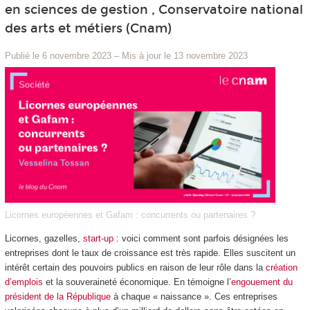
en sciences de gestion , Conservatoire national
des arts et métiers (Cnam)
Publié le 6 novembre 2023
–
Mis à jour le 13 novembre 2023
Licornes européennes et Gafam : concurrents ou partenaires ?
Licornes, gazelles,
start-up
: voici comment sont parfois désignées les
entreprises dont le taux de croissance est très rapide. Elles suscitent un
intérêt certain des pouvoirs publics en raison de leur rôle dans la
création
d’emplois
et la souveraineté économique. En témoigne l’
engouement du
président de la République
à chaque « naissance ». Ces entreprises