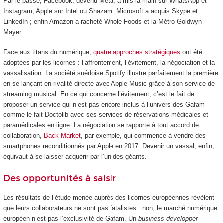
Par le passé, Facebook, devenu Meta, a mis la main sur WhatsApp et
Instagram, Apple sur Intel ou Shazam. Microsoft a acquis Skype et
LinkedIn ; enfin Amazon a racheté Whole Foods et la Métro-Goldwyn-
Mayer.
Face aux titans du numérique,
quatre approches stratégiques
ont été
adoptées par les licornes : l’affrontement, l’évitement, la négociation et la
vassalisation. La société suédoise Spotify illustre parfaitement la première
en se lançant en rivalité directe avec Apple Music grâce à son service de
streaming musical. En ce qui concerne l’évitement, c’est le fait de
proposer un service qui n’est pas encore inclus à l’univers des Gafam
comme le fait Doctolib avec ses services de réservations médicales et
paramédicales en ligne. La négociation se rapporte à tout accord de
collaboration,
Back Market
, par exemple, qui commence à vendre des
smartphones reconditionnés par Apple en 2017. Devenir un vassal, enfin,
équivaut à se laisser acquérir par l’un des géants.
Des opportunités à saisir
Les résultats de l’étude menée auprès des licornes européennes révèlent
que leurs collaborateurs ne sont pas fatalistes : non, le marché numérique
européen n’est pas l’exclusivité de Gafam. Un
business developper