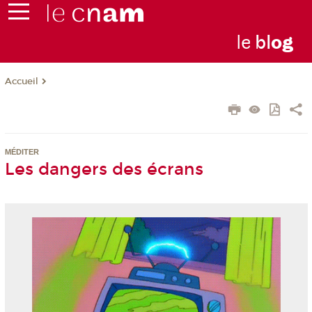
le
bl
o
g
Accueil
MÉDITER
Les dangers des écrans