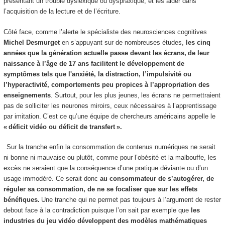
présentant un trouble dyslexique ou dyspraxique, et les aider dans
l’acquisition de la lecture et de l’écriture.
Côté face, comme l’alerte le spécialiste des neurosciences cognitives
Michel Desmurget
en s’appuyant sur de nombreuses études,
les cinq
années que la génération actuelle passe devant les écrans, de leur
naissance à l’âge de 17 ans facilitent le développement de
symptômes tels que l'anxiété, la distraction, l’impulsivité ou
l’hyperactivité, comportements peu propices à l’appropriation des
enseignements
. Surtout, pour les plus jeunes, les écrans ne permettraient
pas de solliciter les neurones miroirs, ceux nécessaires à l’apprentissage
par imitation. C’est ce qu’une équipe de chercheurs américains appelle le
« déficit vidéo ou déficit de transfert ».
Sur la tranche enfin la consommation de contenus numériques ne serait
ni bonne ni mauvaise ou plutôt, comme pour l’obésité et la malbouffe, les
excès ne seraient que la conséquence d’une pratique déviante ou d’un
usage immodéré. Ce serait donc
au consommateur de s’autogérer, de
réguler sa consommation, de ne se focaliser que sur les effets
bénéfiques.
Une tranche qui ne permet pas toujours à l’argument de rester
debout face à la contradiction puisque l’on sait par exemple que
les
industries du jeu vidéo développent des modèles mathématiques