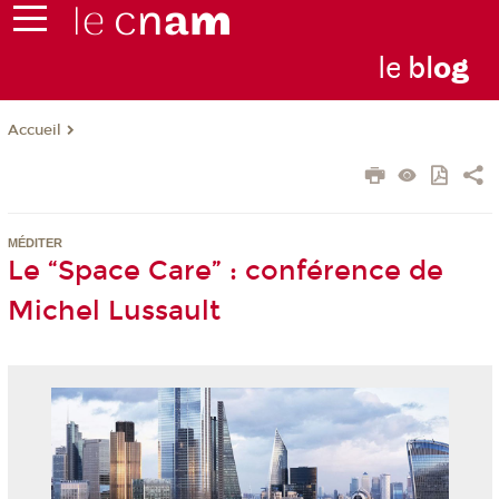
le
bl
o
g
Accueil
MÉDITER
Le “Space Care” : conférence de
Michel Lussault