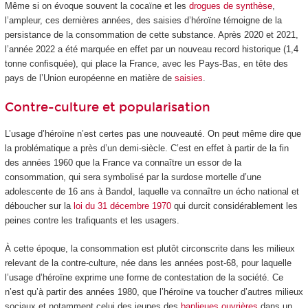
Même si on évoque souvent la cocaïne et les
drogues de synthèse
,
l’ampleur, ces dernières années, des saisies d’héroïne témoigne de la
persistance de la consommation de cette substance. Après 2020 et 2021,
l’année 2022 a été marquée en effet par un nouveau record historique (1,4
tonne confisquée), qui place la France, avec les Pays-Bas, en tête des
pays de l’Union européenne en matière de
saisies
.
Contre-culture et popularisation
L’usage d’héroïne n’est certes pas une nouveauté. On peut même dire que
la problématique a près d’un demi-siècle. C’est en effet à partir de la fin
des années 1960 que la France va connaître un essor de la
consommation, qui sera symbolisé par la surdose mortelle d’une
adolescente de 16 ans à Bandol, laquelle va connaître un écho national et
déboucher sur la
loi du 31 décembre 1970
qui durcit considérablement les
peines contre les trafiquants et les usagers.
À cette époque, la consommation est plutôt circonscrite dans les milieux
relevant de la contre-culture, née dans les années post-68, pour laquelle
l’usage d’héroïne exprime une forme de contestation de la société. Ce
n’est qu’à partir des années 1980, que l’héroïne va toucher d’autres milieux
sociaux et notamment celui des jeunes des
banlieues ouvrières
dans un