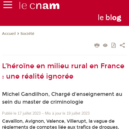
le
bl
o
g
Société
Accueil
L’héroïne en milieu rural en France
: une réalité ignorée
Michel Gandilhon, Chargé d'enseignement au
sein du master de criminologie
Publié le 17 juillet 2023
–
Mis à jour le 19 juillet 2023
Cavaillon, Avignon, Valence, Villerupt, la vague de
règlements de comptes liée aux trafics de drogues,