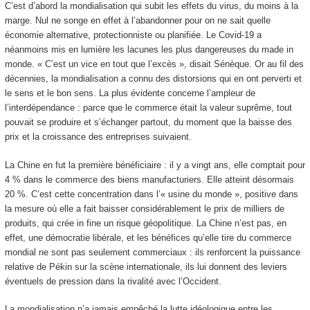
C’est d’abord la mondialisation qui subit les effets du virus, du moins à la
marge. Nul ne songe en effet à l’abandonner pour on ne sait quelle
économie alternative, protectionniste ou planifiée. Le Covid-19 a
néanmoins mis en lumière les lacunes les plus dangereuses du made in
monde. « C’est un vice en tout que l’excès », disait Sénèque. Or au fil des
décennies, la mondialisation a connu des distorsions qui en ont perverti et
le sens et le bon sens. La plus évidente concerne l’ampleur de
l’interdépendance : parce que le commerce était la valeur suprême, tout
pouvait se produire et s’échanger partout, du moment que la baisse des
prix et la croissance des entreprises suivaient.
La Chine en fut la première bénéficiaire : il y a vingt ans, elle comptait pour
4 % dans le commerce des biens manufacturiers. Elle atteint désormais
20 %. C’est cette concentration dans l’« usine du monde », positive dans
la mesure où elle a fait baisser considérablement le prix de milliers de
produits, qui crée in fine un risque géopolitique. La Chine n’est pas, en
effet, une démocratie libérale, et les bénéfices qu’elle tire du commerce
mondial ne sont pas seulement commerciaux : ils renforcent la puissance
relative de Pékin sur la scène internationale, ils lui donnent des leviers
éventuels de pression dans la rivalité avec l’Occident.
La mondialisation n’a jamais empêché la lutte idéologique entre les