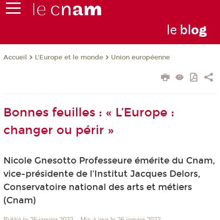
le
bl
o
g
L'Europe et le monde
Union européenne
Accueil
Bonnes feuilles : « L’Europe :
changer ou périr »
Nicole Gnesotto Professeure émérite du Cnam,
vice-présidente de l'Institut Jacques Delors,
Conservatoire national des arts et métiers
(Cnam)
Publié le 26 janvier 2022
–
Mis à jour le 26 janvier 2022