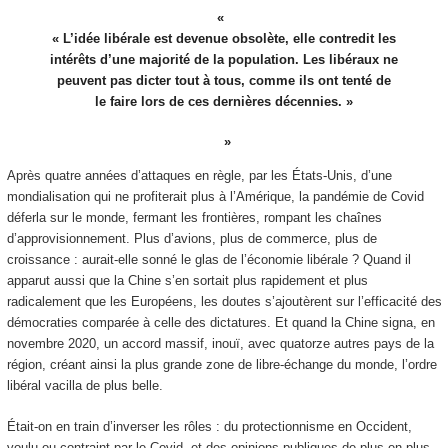
« L’idée libérale est devenue obsolète, elle contredit les
intérêts d’une majorité de la population. Les libéraux ne
peuvent pas dicter tout à tous, comme ils ont tenté de
le faire lors de ces dernières décennies. »
Après quatre années d’attaques en règle, par les États-Unis, d’une
mondialisation qui ne profiterait plus à l’Amérique, la pandémie de Covid
déferla sur le monde, fermant les frontières, rompant les chaînes
d’approvisionnement. Plus d’avions, plus de commerce, plus de
croissance : aurait-elle sonné le glas de l’économie libérale ? Quand il
apparut aussi que la Chine s’en sortait plus rapidement et plus
radicalement que les Européens, les doutes s’ajoutèrent sur l’efficacité des
démocraties comparée à celle des dictatures. Et quand la Chine signa, en
novembre 2020, un accord massif, inouï, avec quatorze autres pays de la
région, créant ainsi la plus grande zone de libre-échange du monde, l’ordre
libéral vacilla de plus belle.
Était-on en train d’inverser les rôles : du protectionnisme en Occident,
voulu ou contraint par le Covid, et des opinions publiques de plus en plus