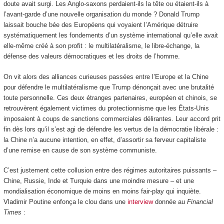
doute avait surgi. Les Anglo-saxons perdaient-ils la tête ou étaient-ils à
l’avant-garde d’une nouvelle organisation du monde ? Donald Trump
laissait bouche bée des Européens qui voyaient l’Amérique détruire
systématiquement les fondements d’un système international qu’elle avait
elle-même créé à son profit : le multilatéralisme, le libre-échange, la
défense des valeurs démocratiques et les droits de l’homme.
On vit alors des alliances curieuses passées entre l’Europe et la Chine
pour défendre le multilatéralisme que Trump dénonçait avec une brutalité
toute personnelle. Ces deux étranges partenaires, européen et chinois, se
retrouvèrent également victimes du protectionnisme que les États-Unis
imposaient à coups de sanctions commerciales délirantes. Leur accord prit
fin dès lors qu’il s’est agi de défendre les vertus de la démocratie libérale :
la Chine n’a aucune intention, en effet, d’assortir sa ferveur capitaliste
d’une remise en cause de son système communiste.
C’est justement cette collusion entre des régimes autoritaires puissants –
Chine, Russie, Inde et Turquie dans une moindre mesure – et une
mondialisation économique de moins en moins fair-play qui inquiète.
Vladimir Poutine enfonça le clou dans une
interview
donnée au
Financial
Times
: