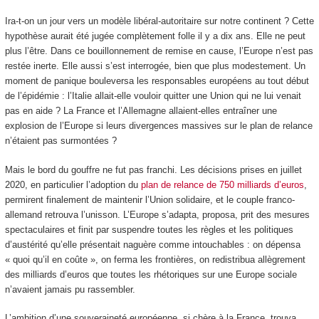
Ira-t-on un jour vers un modèle libéral-autoritaire sur notre continent ? Cette
hypothèse aurait été jugée complètement folle il y a dix ans. Elle ne peut
plus l’être. Dans ce bouillonnement de remise en cause, l’Europe n’est pas
restée inerte. Elle aussi s’est interrogée, bien que plus modestement. Un
moment de panique bouleversa les responsables européens au tout début
de l’épidémie : l’Italie allait-elle vouloir quitter une Union qui ne lui venait
pas en aide ? La France et l’Allemagne allaient-elles entraîner une
explosion de l’Europe si leurs divergences massives sur le plan de relance
n’étaient pas surmontées ?
Mais le bord du gouffre ne fut pas franchi. Les décisions prises en juillet
2020, en particulier l’adoption du
plan de relance de 750 milliards d’euros
,
permirent finalement de maintenir l’Union solidaire, et le couple franco-
allemand retrouva l’unisson. L’Europe s’adapta, proposa, prit des mesures
spectaculaires et finit par suspendre toutes les règles et les politiques
d’austérité qu’elle présentait naguère comme intouchables : on dépensa
« quoi qu’il en coûte », on ferma les frontières, on redistribua allègrement
des milliards d’euros que toutes les rhétoriques sur une Europe sociale
n’avaient jamais pu rassembler.
L’ambition d’une souveraineté européenne, si chère à la France, trouva