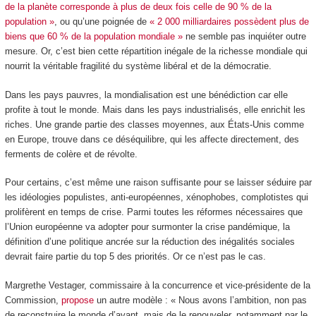
de la planète corresponde à plus de deux fois celle de 90 % de la
population »
, ou qu’une poignée de
« 2 000 milliardaires possèdent plus de
biens que 60 % de la population mondiale »
ne semble pas inquiéter outre
mesure. Or, c’est bien cette répartition inégale de la richesse mondiale qui
nourrit la véritable fragilité du système libéral et de la démocratie.
Dans les pays pauvres, la mondialisation est une bénédiction car elle
profite à tout le monde. Mais dans les pays industrialisés, elle enrichit les
riches. Une grande partie des classes moyennes, aux États-Unis comme
en Europe, trouve dans ce déséquilibre, qui les affecte directement, des
ferments de colère et de révolte.
Pour certains, c’est même une raison suffisante pour se laisser séduire par
les idéologies populistes, anti-européennes, xénophobes, complotistes qui
prolifèrent en temps de crise. Parmi toutes les réformes nécessaires que
l’Union européenne va adopter pour surmonter la crise pandémique, la
définition d’une politique ancrée sur la réduction des inégalités sociales
devrait faire partie du top 5 des priorités. Or ce n’est pas le cas.
Margrethe Vestager, commissaire à la concurrence et vice-présidente de la
Commission,
propose
un autre modèle : « Nous avons l’ambition, non pas
de reconstruire le monde d’avant, mais de le renouveler, notamment par le