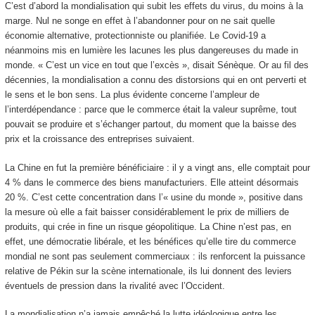
C’est d’abord la mondialisation qui subit les effets du virus, du moins à la
marge. Nul ne songe en effet à l’abandonner pour on ne sait quelle
économie alternative, protectionniste ou planifiée. Le Covid-19 a
néanmoins mis en lumière les lacunes les plus dangereuses du made in
monde. « C’est un vice en tout que l’excès », disait Sénèque. Or au fil des
décennies, la mondialisation a connu des distorsions qui en ont perverti et
le sens et le bon sens. La plus évidente concerne l’ampleur de
l’interdépendance : parce que le commerce était la valeur suprême, tout
pouvait se produire et s’échanger partout, du moment que la baisse des
prix et la croissance des entreprises suivaient.
La Chine en fut la première bénéficiaire : il y a vingt ans, elle comptait pour
4 % dans le commerce des biens manufacturiers. Elle atteint désormais
20 %. C’est cette concentration dans l’« usine du monde », positive dans
la mesure où elle a fait baisser considérablement le prix de milliers de
produits, qui crée in fine un risque géopolitique. La Chine n’est pas, en
effet, une démocratie libérale, et les bénéfices qu’elle tire du commerce
mondial ne sont pas seulement commerciaux : ils renforcent la puissance
relative de Pékin sur la scène internationale, ils lui donnent des leviers
éventuels de pression dans la rivalité avec l’Occident.
La mondialisation n’a jamais empêché la lutte idéologique entre les