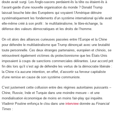
doute avait surgi. Les Anglo-saxons perdaient-ils la tête ou étaient-ils à
l’avant-garde d’une nouvelle organisation du monde ? Donald Trump
laissait bouche bée des Européens qui voyaient l’Amérique détruire
systématiquement les fondements d’un système international qu’elle avait
elle-même créé à son profit : le multilatéralisme, le libre-échange, la
défense des valeurs démocratiques et les droits de l’homme.
On vit alors des alliances curieuses passées entre l’Europe et la Chine
pour défendre le multilatéralisme que Trump dénonçait avec une brutalité
toute personnelle. Ces deux étranges partenaires, européen et chinois, se
retrouvèrent également victimes du protectionnisme que les États-Unis
imposaient à coups de sanctions commerciales délirantes. Leur accord prit
fin dès lors qu’il s’est agi de défendre les vertus de la démocratie libérale :
la Chine n’a aucune intention, en effet, d’assortir sa ferveur capitaliste
d’une remise en cause de son système communiste.
C’est justement cette collusion entre des régimes autoritaires puissants –
Chine, Russie, Inde et Turquie dans une moindre mesure – et une
mondialisation économique de moins en moins fair-play qui inquiète.
Vladimir Poutine enfonça le clou dans une
interview
donnée au
Financial
Times
: