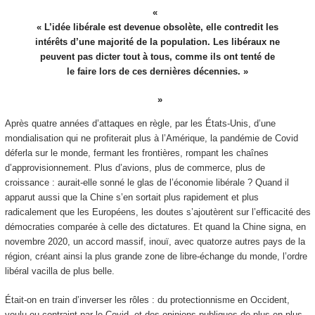
« L’idée libérale est devenue obsolète, elle contredit les
intérêts d’une majorité de la population. Les libéraux ne
peuvent pas dicter tout à tous, comme ils ont tenté de
le faire lors de ces dernières décennies. »
Après quatre années d’attaques en règle, par les États-Unis, d’une
mondialisation qui ne profiterait plus à l’Amérique, la pandémie de Covid
déferla sur le monde, fermant les frontières, rompant les chaînes
d’approvisionnement. Plus d’avions, plus de commerce, plus de
croissance : aurait-elle sonné le glas de l’économie libérale ? Quand il
apparut aussi que la Chine s’en sortait plus rapidement et plus
radicalement que les Européens, les doutes s’ajoutèrent sur l’efficacité des
démocraties comparée à celle des dictatures. Et quand la Chine signa, en
novembre 2020, un accord massif, inouï, avec quatorze autres pays de la
région, créant ainsi la plus grande zone de libre-échange du monde, l’ordre
libéral vacilla de plus belle.
Était-on en train d’inverser les rôles : du protectionnisme en Occident,
voulu ou contraint par le Covid, et des opinions publiques de plus en plus