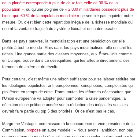
de la planète corresponde à plus de deux fois celle de 90 % de la
population »
, ou qu’une poignée de
« 2 000 milliardaires possèdent plus de
biens que 60 % de la population mondiale »
ne semble pas inquiéter outre
mesure. Or, c’est bien cette répartition inégale de la richesse mondiale qui
nourrit la véritable fragilité du système libéral et de la démocratie.
Dans les pays pauvres, la mondialisation est une bénédiction car elle
profite à tout le monde. Mais dans les pays industrialisés, elle enrichit les
riches. Une grande partie des classes moyennes, aux États-Unis comme
en Europe, trouve dans ce déséquilibre, qui les affecte directement, des
ferments de colère et de révolte.
Pour certains, c’est même une raison suffisante pour se laisser séduire par
les idéologies populistes, anti-européennes, xénophobes, complotistes qui
prolifèrent en temps de crise. Parmi toutes les réformes nécessaires que
l’Union européenne va adopter pour surmonter la crise pandémique, la
définition d’une politique ancrée sur la réduction des inégalités sociales
devrait faire partie du top 5 des priorités. Or ce n’est pas le cas.
Margrethe Vestager, commissaire à la concurrence et vice-présidente de la
Commission,
propose
un autre modèle : « Nous avons l’ambition, non pas
de reconstruire le monde d’avant, mais de le renouveler, notamment par le