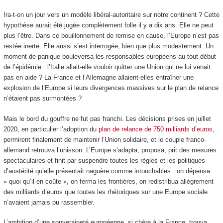
Ira-t-on un jour vers un modèle libéral-autoritaire sur notre continent ? Cette
hypothèse aurait été jugée complètement folle il y a dix ans. Elle ne peut
plus l’être. Dans ce bouillonnement de remise en cause, l’Europe n’est pas
restée inerte. Elle aussi s’est interrogée, bien que plus modestement. Un
moment de panique bouleversa les responsables européens au tout début
de l’épidémie : l’Italie allait-elle vouloir quitter une Union qui ne lui venait
pas en aide ? La France et l’Allemagne allaient-elles entraîner une
explosion de l’Europe si leurs divergences massives sur le plan de relance
n’étaient pas surmontées ?
Mais le bord du gouffre ne fut pas franchi. Les décisions prises en juillet
2020, en particulier l’adoption du
plan de relance de 750 milliards d’euros
,
permirent finalement de maintenir l’Union solidaire, et le couple franco-
allemand retrouva l’unisson. L’Europe s’adapta, proposa, prit des mesures
spectaculaires et finit par suspendre toutes les règles et les politiques
d’austérité qu’elle présentait naguère comme intouchables : on dépensa
« quoi qu’il en coûte », on ferma les frontières, on redistribua allègrement
des milliards d’euros que toutes les rhétoriques sur une Europe sociale
n’avaient jamais pu rassembler.
L’ambition d’une souveraineté européenne, si chère à la France, trouva