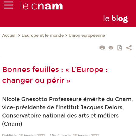
le
bl
o
g
L'Europe et le monde
Union européenne
Accueil
Bonnes feuilles : « L’Europe :
changer ou périr »
Nicole Gnesotto Professeure émérite du Cnam,
vice-présidente de l'Institut Jacques Delors,
Conservatoire national des arts et métiers
(Cnam)
Publié le 26 janvier 2022
–
Mis à jour le 26 janvier 2022