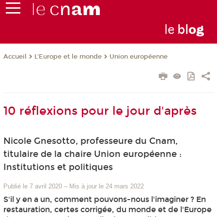
le
bl
o
g
L'Europe et le monde
Union européenne
Accueil
10 réflexions pour le jour d'après
Nicole Gnesotto, professeure du Cnam,
titulaire de la chaire Union européenne :
Institutions et politiques
Publié le 7 avril 2020
–
Mis à jour le 24 mars 2022
S'il y en a un, comment pouvons-nous l'imaginer ? En
restauration, certes corrigée, du monde et de l'Europe