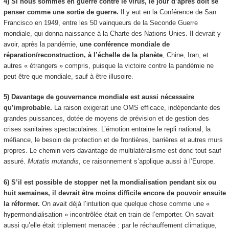
4) Si nous sommes en guerre contre le virus, le jour d’après doit se
penser comme une sortie de guerre.
Il y eut en la Conférence de San
Francisco en 1949, entre les 50 vainqueurs de la Seconde Guerre
mondiale, qui donna naissance à la Charte des Nations Unies. Il devrait y
avoir, après la pandémie,
une conférence mondiale de
réparation/reconstruction, à l’échelle de la planète
, Chine, Iran, et
autres « étrangers » compris, puisque la victoire contre la pandémie ne
peut être que mondiale, sauf à être illusoire.
5) Davantage de gouvernance mondiale est aussi nécessaire
qu’improbable.
La raison exigerait une OMS efficace, indépendante des
grandes puissances, dotée de moyens de prévision et de gestion des
crises sanitaires spectaculaires. L’émotion entraine le repli national, la
méfiance, le besoin de protection et de frontières, barrières et autres murs
propres. Le chemin vers davantage de multilatéralisme est donc tout sauf
assuré.
Mutatis mutandis
, ce raisonnement s’applique aussi à l’Europe.
6) S’il est possible de stopper net la mondialisation pendant six ou
huit semaines, il devrait être moins difficile encore de pouvoir ensuite
la réformer.
On avait déjà l’intuition que quelque chose comme une «
hypermondialisation » incontrôlée était en train de l’emporter. On savait
aussi qu’elle était triplement menacée : par le réchauffement climatique,