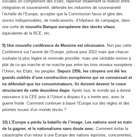
sociales en complément des Etats, repenser totalement la relation entre
intégration et souveraineté, défendre les industries de souveraineté
l’échelle de l’Europe, accepter que la Commission fasse et gère des
stocks indispensables, de médicaments, d’hôpitaux de campagne, dans
une sorte de
nouvelle Banque européenne des stocks vitaux
,
équivalente de la BCE, etc.
9) Une nouvelle conférence de Messine est nécessaire.
Non pas cette
Conférence sur l’avenir de l’Europe, prévue pour 2022 mais que chacun
souhaite la plus légère et minimale possible, mais une véritable remise à
plat de ce qui marche et ne marche pas entre les trois niveaux européens :
l’Union, les Etats, les peuples.
Depuis 1956, les citoyens ont été les
grands oubliés d’une construction européenne qui ne connaissait et
ne défendait que les consommateurs. Ils doivent devenir le coeur
structurant de cette deuxième étape.
Après tout, le monde qui a donné
naissance à la CEE puis à l’Union a disparu il y a trente ans, avec la
guerre froide. Comment continuer à baser l’Europe sur des règles et des
priorités issues d’un monde révolu ?
10) L’Europe a perdu la bataille de l’image. Les nations sont en train
de la gagner, et le nationalisme sans doute avec.
Comment éviter la
catastrophe d’un retour à une Europe des nations égoïstes, concurrentes,