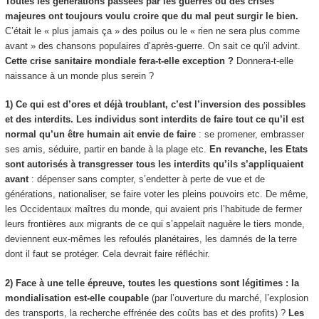
Toutes les générations passées par les guerres ou des crises
majeures ont toujours voulu croire que du mal peut surgir le bien.
C’était le « plus jamais ça » des poilus ou le « rien ne sera plus comme
avant » des chansons populaires d’après-guerre. On sait ce qu’il advint.
Cette crise sanitaire mondiale fera-t-elle exception ?
Donnera-t-elle
naissance à un monde plus serein ?
1) Ce qui est d’ores et déjà troublant, c’est l’inversion des possibles
et des interdits. Les individus sont interdits de faire tout ce qu’il est
normal qu’un être humain ait envie de faire
: se promener, embrasser
ses amis, séduire, partir en bande à la plage etc.
En revanche, les Etats
sont autorisés à transgresser tous les interdits qu’ils s’appliquaient
avant
: dépenser sans compter, s’endetter à perte de vue et de
générations, nationaliser, se faire voter les pleins pouvoirs etc. De même,
les Occidentaux maîtres du monde, qui avaient pris l’habitude de fermer
leurs frontières aux migrants de ce qui s’appelait naguère le tiers monde,
deviennent eux-mêmes les refoulés planétaires, les damnés de la terre
dont il faut se protéger. Cela devrait faire réfléchir.
2) Face à une telle épreuve, toutes les questions sont légitimes : la
mondialisation est-elle coupable
(par l’ouverture du marché, l’explosion
des transports, la recherche effrénée des coûts bas et des profits) ?
Les