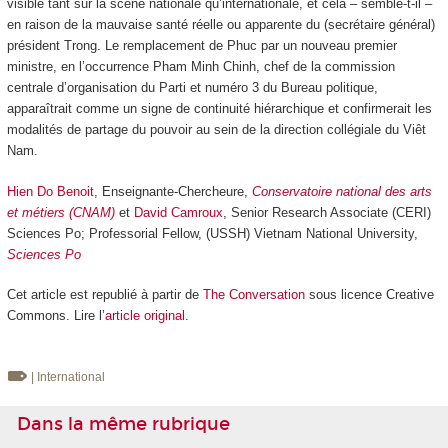
visible tant sur la scène nationale qu’internationale, et cela – semble-t-il –
en raison de la mauvaise santé réelle ou apparente du (secrétaire général)
président Trong. Le remplacement de Phuc par un nouveau premier
ministre, en l’occurrence Pham Minh Chinh, chef de la commission
centrale d’organisation du Parti et numéro 3 du Bureau politique,
apparaîtrait comme un signe de continuité hiérarchique et confirmerait les
modalités de partage du pouvoir au sein de la direction collégiale du Viêt
Nam.
Hien Do Benoit
, Enseignante-Chercheure,
Conservatoire national des arts
et métiers (CNAM)
et
David Camroux
, Senior Research Associate (CERI)
Sciences Po; Professorial Fellow, (USSH) Vietnam National University,
Sciences Po
Cet article est republié à partir de
The Conversation
sous licence Creative
Commons. Lire l’
article original
.
| International
Dans la même rubrique