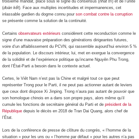
troisième mandat, placé sous le signe du consensus (
nhất trí
) et de l’unité
(
đoàn kết
). Face aux multiples incertitudes et impermanences, cet
inlassable gardien du dogme connu pour
son combat contre la corruption
se présente comme la solution de la continuité.
Certains
observateurs extérieurs
considèrent cette reconduction comme le
signe d’une mauvaise préparation des générations dirigeantes futures,
voire d’un affaiblissement du PCVN, qui rassemble aujourd’hui environ 5 %
de la population. Le discours intérieur, lui, met en exergue la convergence
de la solidité et de l’expérience politique qu’incarne Nguyên Phu Trong,
dont l’État-Parti a besoin dans le contexte actuel.
Certes, le Viêt Nam n’est pas la Chine et malgré tout ce que peut
représenter Trong pour le Parti, il ne peut pas actionner autant de leviers
que ceux dont dispose Xi Jinping. Trong n’aura pas autant de pouvoir que
son homologue chinois en a dans son propre pays, alors même qu’il
cumule les fonctions de secrétaire général du Parti et de
président de la
République
depuis le décès en 2018 de Tran Dai Quang, alors chef de
l’État.
Lors de la conférence de presse de clôture du congrès, « l’homme de la
situation » pour les uns ou « l’homme par défaut » pour les autres n’a pas