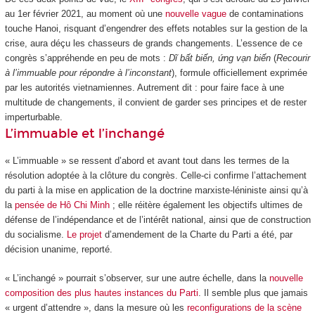
au 1
er
février 2021, au moment où une
nouvelle vague
de contaminations
touche Hanoi, risquant d’engendrer des effets notables sur la gestion de la
crise, aura déçu les chasseurs de grands changements. L’essence de ce
congrès s’appréhende en peu de mots :
Dĩ bất biến, ứng vạn biến
(
Recourir
à l’immuable pour répondre à l’inconstant
), formule officiellement exprimée
par les autorités vietnamiennes. Autrement dit : pour faire face à une
multitude de changements, il convient de garder ses principes et de rester
imperturbable.
L’immuable et l’inchangé
« L’immuable » se ressent d’abord et avant tout dans les termes de la
résolution adoptée à la clôture du congrès. Celle-ci confirme l’attachement
du parti à la mise en application de la doctrine marxiste-léniniste ainsi qu’à
la
pensée de Hô Chi Minh
; elle réitère également les objectifs ultimes de
défense de l’indépendance et de l’intérêt national, ainsi que de construction
du socialisme.
Le projet
d’amendement de la Charte du Parti a été, par
décision unanime, reporté.
« L’inchangé » pourrait s’observer, sur une autre échelle, dans la
nouvelle
composition des plus hautes instances du Parti
. Il semble plus que jamais
« urgent d’attendre », dans la mesure où les
reconfigurations de la scène