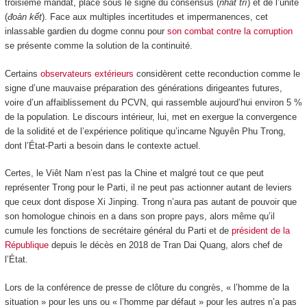
troisième mandat, placé sous le signe du consensus (
nhất trí
) et de l’unité
(
đoàn kết
). Face aux multiples incertitudes et impermanences, cet
inlassable gardien du dogme connu pour
son combat contre la corruption
se présente comme la solution de la continuité.
Certains
observateurs extérieurs
considèrent cette reconduction comme le
signe d’une mauvaise préparation des générations dirigeantes futures,
voire d’un affaiblissement du PCVN, qui rassemble aujourd’hui environ 5 %
de la population. Le discours intérieur, lui, met en exergue la convergence
de la solidité et de l’expérience politique qu’incarne Nguyên Phu Trong,
dont l’État-Parti a besoin dans le contexte actuel.
Certes, le Viêt Nam n’est pas la Chine et malgré tout ce que peut
représenter Trong pour le Parti, il ne peut pas actionner autant de leviers
que ceux dont dispose Xi Jinping. Trong n’aura pas autant de pouvoir que
son homologue chinois en a dans son propre pays, alors même qu’il
cumule les fonctions de secrétaire général du Parti et de
président de la
République
depuis le décès en 2018 de Tran Dai Quang, alors chef de
l’État.
Lors de la conférence de presse de clôture du congrès, « l’homme de la
situation » pour les uns ou « l’homme par défaut » pour les autres n’a pas