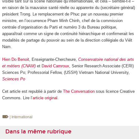
visible tant sur la scène nationale qu’internationale, et cela – semble-t-il –
en raison de la mauvaise santé réelle ou apparente du (secrétaire général)
président Trong. Le remplacement de Phuc par un nouveau premier
ministre, en l’occurrence Pham Minh Chinh, chef de la commission
centrale d’organisation du Parti et numéro 3 du Bureau politique,
apparaîtrait comme un signe de continuité hiérarchique et confirmerait les
modalités de partage du pouvoir au sein de la direction collégiale du Viêt
Nam.
Hien Do Benoit
, Enseignante-Chercheure,
Conservatoire national des arts
et métiers (CNAM)
et
David Camroux
, Senior Research Associate (CERI)
Sciences Po; Professorial Fellow, (USSH) Vietnam National University,
Sciences Po
Cet article est republié à partir de
The Conversation
sous licence Creative
Commons. Lire l’
article original
.
| International
Dans la même rubrique