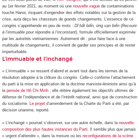
au 1
er
février 2021, au moment où une
nouvelle vague
de contaminations
touche Hanoi, risquant d’engendrer des effets notables sur la gestion de la
crise, aura déçu les chasseurs de grands changements. L’essence de ce
congrès s’appréhende en peu de mots :
Dĩ bất biến, ứng vạn biến
(
Recourir
à l’immuable pour répondre à l’inconstant
), formule officiellement exprimée
par les autorités vietnamiennes. Autrement dit : pour faire face à une
multitude de changements, il convient de garder ses principes et de rester
imperturbable.
L’immuable et l’inchangé
« L’immuable » se ressent d’abord et avant tout dans les termes de la
résolution adoptée à la clôture du congrès. Celle-ci confirme l’attachement
du parti à la mise en application de la doctrine marxiste-léniniste ainsi qu’à
la
pensée de Hô Chi Minh
; elle réitère également les objectifs ultimes de
défense de l’indépendance et de l’intérêt national, ainsi que de construction
du socialisme.
Le projet
d’amendement de la Charte du Parti a été, par
décision unanime, reporté.
« L’inchangé » pourrait s’observer, sur une autre échelle, dans la
nouvelle
composition des plus hautes instances du Parti
. Il semble plus que jamais
« urgent d’attendre », dans la mesure où les
reconfigurations de la scène