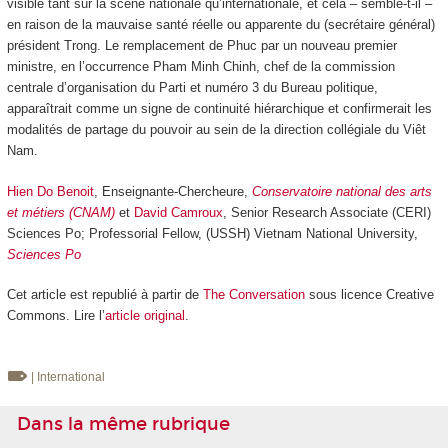
visible tant sur la scène nationale qu’internationale, et cela – semble-t-il –
en raison de la mauvaise santé réelle ou apparente du (secrétaire général)
président Trong. Le remplacement de Phuc par un nouveau premier
ministre, en l’occurrence Pham Minh Chinh, chef de la commission
centrale d’organisation du Parti et numéro 3 du Bureau politique,
apparaîtrait comme un signe de continuité hiérarchique et confirmerait les
modalités de partage du pouvoir au sein de la direction collégiale du Viêt
Nam.
Hien Do Benoit
, Enseignante-Chercheure,
Conservatoire national des arts
et métiers (CNAM)
et
David Camroux
, Senior Research Associate (CERI)
Sciences Po; Professorial Fellow, (USSH) Vietnam National University,
Sciences Po
Cet article est republié à partir de
The Conversation
sous licence Creative
Commons. Lire l’
article original
.
| International
Dans la même rubrique