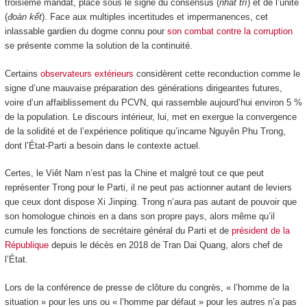
troisième mandat, placé sous le signe du consensus (
nhất trí
) et de l’unité
(
đoàn kết
). Face aux multiples incertitudes et impermanences, cet
inlassable gardien du dogme connu pour
son combat contre la corruption
se présente comme la solution de la continuité.
Certains
observateurs extérieurs
considèrent cette reconduction comme le
signe d’une mauvaise préparation des générations dirigeantes futures,
voire d’un affaiblissement du PCVN, qui rassemble aujourd’hui environ 5 %
de la population. Le discours intérieur, lui, met en exergue la convergence
de la solidité et de l’expérience politique qu’incarne Nguyên Phu Trong,
dont l’État-Parti a besoin dans le contexte actuel.
Certes, le Viêt Nam n’est pas la Chine et malgré tout ce que peut
représenter Trong pour le Parti, il ne peut pas actionner autant de leviers
que ceux dont dispose Xi Jinping. Trong n’aura pas autant de pouvoir que
son homologue chinois en a dans son propre pays, alors même qu’il
cumule les fonctions de secrétaire général du Parti et de
président de la
République
depuis le décès en 2018 de Tran Dai Quang, alors chef de
l’État.
Lors de la conférence de presse de clôture du congrès, « l’homme de la
situation » pour les uns ou « l’homme par défaut » pour les autres n’a pas