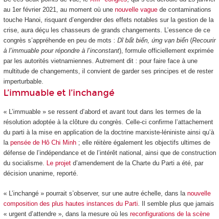
au 1
er
février 2021, au moment où une
nouvelle vague
de contaminations
touche Hanoi, risquant d’engendrer des effets notables sur la gestion de la
crise, aura déçu les chasseurs de grands changements. L’essence de ce
congrès s’appréhende en peu de mots :
Dĩ bất biến, ứng vạn biến
(
Recourir
à l’immuable pour répondre à l’inconstant
), formule officiellement exprimée
par les autorités vietnamiennes. Autrement dit : pour faire face à une
multitude de changements, il convient de garder ses principes et de rester
imperturbable.
L’immuable et l’inchangé
« L’immuable » se ressent d’abord et avant tout dans les termes de la
résolution adoptée à la clôture du congrès. Celle-ci confirme l’attachement
du parti à la mise en application de la doctrine marxiste-léniniste ainsi qu’à
la
pensée de Hô Chi Minh
; elle réitère également les objectifs ultimes de
défense de l’indépendance et de l’intérêt national, ainsi que de construction
du socialisme.
Le projet
d’amendement de la Charte du Parti a été, par
décision unanime, reporté.
« L’inchangé » pourrait s’observer, sur une autre échelle, dans la
nouvelle
composition des plus hautes instances du Parti
. Il semble plus que jamais
« urgent d’attendre », dans la mesure où les
reconfigurations de la scène