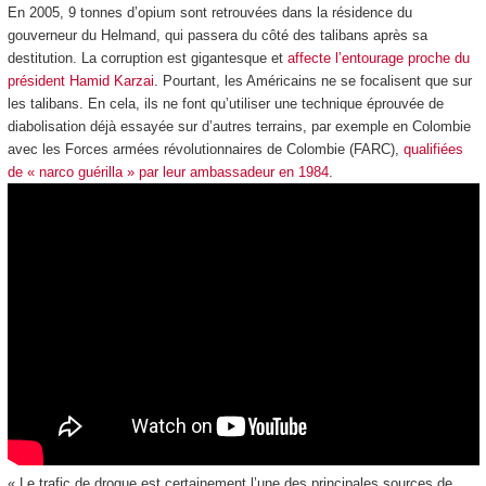
En 2005, 9 tonnes d’opium sont retrouvées dans la résidence du
gouverneur du Helmand, qui passera du côté des talibans après sa
destitution. La corruption est gigantesque et
affecte l’entourage proche du
président Hamid Karzai
. Pourtant, les Américains ne se focalisent que sur
les talibans. En cela, ils ne font qu’utiliser une technique éprouvée de
diabolisation déjà essayée sur d’autres terrains, par exemple en Colombie
avec les Forces armées révolutionnaires de Colombie (FARC),
qualifiées
de « narco guérilla » par leur ambassadeur en 1984
.
« Le trafic de drogue est certainement l’une des principales sources de