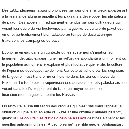
Dès 1981, plusieurs fatwas prononcées par des chefs religieux appartenant
à la résistance afghane appellent les paysans à développer les plantations
de pavot. Des appels immédiatement entendus par des cultivateurs qui
voient leur cadre de vie bouleversé par la guerre. La culture du pavot est
en effet particulièrement bien adaptée au temps de désolation que
traversent les campagnes du pays.
Économe en eau dans un contexte où les systèmes d’irrigation sont
largement détruits, exigeant une main-d’œuvre abondante à un moment où
la population surnuméraire explose et plus lucrative que le blé, la culture
de l’opium se développe rapidement. Collecté et acheté par les seigneurs
de la guerre, il est transformé en héroïne dans les zones tribales du
Pakistan. Le tout sous la supervision des services secrets pakistanais, qui
voient dans le développement du trafic un moyen de soutenir
financièrement la guérilla contre les Russes.
On retrouve là une utilisation des drogues qui n’est pas sans rappeler la
situation qui prévalait en Asie du Sud-Est une dizaine d’années plus tôt,
quand la
CIA couvrait les trafics d’héroïne au Laos
destinés à financer les
guérillas anticommunistes. À ceci près qu’il semble que, en Afghanistan,