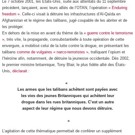
Le 7 octobre 2001, les États-Unis, suite aux attentats du 11 septembre
précédent, lançaient, avec leurs alliés de l’OTAN, l’opération
« Enduring
freedom »
. Celle-ci visait à détruire les infrastructures d’Al-Qaïda en
Afghanistan et le régime des talibans, jugé coupable de les abriter et de
les protéger.
En dehors de la mise en avant du thème de la
« guerre contre le terrorisme
»
, très vite, la propagande, consubstantielle à toute opération de cette
envergure, a mobilisé celui de la lutte contre la drogue, en présentant les
talibans
comme de vulgaires « narco-terroristes »
, trafiquant l’opium et
l’héroïne afin, notamment, de détruire la jeunesse occidentale. Dès 2002,
le premier ministre britannique, Tony Blair, le plus fidèle allié des États-
Unis,
déclarait
:
Les armes que les talibans achètent sont payées avec
les vies des jeunes Britanniques qui achètent leur
drogue dans les rues britanniques. C’est un autre
aspect de leur régime que nous devons détruire.
L’agitation de cette thématique permettait de conférer un supplément