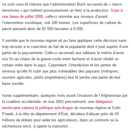
ce sont ceux-là mêmes que l’administration Bush accusera de « narco-
terrorisme » qui mettent provisoirement un frein à la production.
Suite à
une fatwa de juillet 2000
, celle-ci retombe aux niveaux d’avant
l’intervention soviétique, soit 185 tonnes. Les superficies de culture du
pavot passent alors de 82 000 hectares à 8 000.
Il semble que le nouveau régime ait pu faire appliquer cette décision sans
trop recourir à la coercition du fait de la popularité dont il jouit auprès d’une
partie de la paysannerie. Celle-ci reconnaît aux talibans le mérite d’avoir
mis fin au chaos de la guerre civile entre factions et d’avoir rétabli un
certain ordre dans le pays. Cependant, l’interdiction et les pertes de
revenus qu’elle fit subir aux plus vulnérables des paysans (métayers,
ouvriers agricoles, petits propriétaires) leur fit perdre une partie de leur
base sociale.
Ironie supplémentaire, quelques mois avant l’invasion de l’Afghanistan par
la coalition occidentale, en mai 2001 précisément, une
délégation
américaine saluera la politique anti-drogue
du nouveau régime et Colin
Powell, à la tête du département d’État, décidera d’allouer près de 43
millions de dollars pour aider les agriculteurs, dans un contexte où la
sécheresse sévit, à opérer la transition…