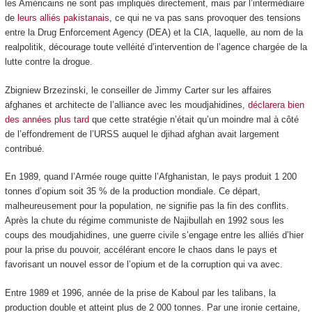
les Américains ne sont pas impliqués directement, mais par l’intermédiaire
de
leurs alliés pakistanais
, ce qui ne va pas sans provoquer des tensions
entre la Drug Enforcement Agency (DEA) et la CIA, laquelle, au nom de la
realpolitik, décourage toute velléité d’intervention de l’agence chargée de la
lutte contre la drogue.
Zbigniew Brzezinski, le conseiller de Jimmy Carter sur les affaires
afghanes et architecte de l’alliance avec les moudjahidines,
déclarera bien
des années plus tard
que cette stratégie n’était qu’un moindre mal à côté
de l’effondrement de l’URSS auquel le djihad afghan avait largement
contribué.
En 1989, quand l’Armée rouge quitte l’Afghanistan, le pays produit 1 200
tonnes d’opium soit 35 % de la production mondiale. Ce départ,
malheureusement pour la population, ne signifie pas la fin des conflits.
Après la chute du régime communiste de Najibullah en 1992 sous les
coups des moudjahidines, une guerre civile s’engage entre les alliés d’hier
pour la prise du pouvoir, accélérant encore le chaos dans le pays et
favorisant un nouvel essor de l’opium et de la corruption qui va avec.
Entre 1989 et 1996, année de la prise de Kaboul par les talibans, la
production double et atteint plus de 2 000 tonnes. Par une ironie certaine,