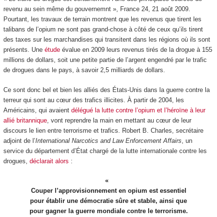
revenu au sein même du gouvernemnt », France 24, 21 août 2009.
Pourtant, les travaux de terrain montrent que les revenus que tirent les
talibans de l’opium ne sont pas grand-chose à côté de ceux qu’ils tirent
des taxes sur les marchandises qui transitent dans les régions où ils sont
présents. Une
étude
évalue en 2009 leurs revenus tirés de la drogue à 155
millions de dollars, soit une petite partie de l’argent engendré par le trafic
de drogues dans le pays, à savoir 2,5 milliards de dollars.
Ce sont donc bel et bien les alliés des États-Unis dans la guerre contre la
terreur qui sont au cœur des trafics illicites. À partir de 2004, les
Américains, qui avaient
délégué la lutte contre l’opium et l’héroïne à leur
allié britannique
, vont reprendre la main en mettant au cœur de leur
discours le lien entre terrorisme et trafics. Robert B. Charles, secrétaire
adjoint de l’
International Narcotics and Law Enforcement Affairs
, un
service du département d’État chargé de la lutte internationale contre les
drogues,
déclarait alors
:
Couper l’approvisionnement en opium est essentiel
pour établir une démocratie sûre et stable, ainsi que
pour gagner la guerre mondiale contre le terrorisme.