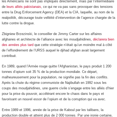
les Américains ne sont pas impliqués directement, mais par l’intermédiaire
de
leurs alliés pakistanais
, ce qui ne va pas sans provoquer des tensions
entre la Drug Enforcement Agency (DEA) et la CIA, laquelle, au nom de la
realpolitik, décourage toute velléité d’intervention de l’agence chargée de la
lutte contre la drogue.
Zbigniew Brzezinski, le conseiller de Jimmy Carter sur les affaires
afghanes et architecte de l’alliance avec les moudjahidines,
déclarera bien
des années plus tard
que cette stratégie n’était qu’un moindre mal à côté
de l’effondrement de l’URSS auquel le djihad afghan avait largement
contribué.
En 1989, quand l’Armée rouge quitte l’Afghanistan, le pays produit 1 200
tonnes d’opium soit 35 % de la production mondiale. Ce départ,
malheureusement pour la population, ne signifie pas la fin des conflits.
Après la chute du régime communiste de Najibullah en 1992 sous les
coups des moudjahidines, une guerre civile s’engage entre les alliés d’hier
pour la prise du pouvoir, accélérant encore le chaos dans le pays et
favorisant un nouvel essor de l’opium et de la corruption qui va avec.
Entre 1989 et 1996, année de la prise de Kaboul par les talibans, la
production double et atteint plus de 2 000 tonnes. Par une ironie certaine,