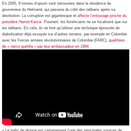
En 2005, 9 tonnes d’opium sont retrouvées dans la résidence du
gouverneur du Helmand, qui passera du côté des talibans après sa
destitution. La corruption est gigantesque et
affecte l’entourage proche du
président Hamid Karzai
. Pourtant, les Américains ne se focalisent que sur
les talibans. En cela, ils ne font qu’utiliser une technique éprouvée de
diabolisation déjà essayée sur d’autres terrains, par exemple en Colombie
avec les Forces armées révolutionnaires de Colombie (FARC),
qualifiées
de « narco guérilla » par leur ambassadeur en 1984
.
« Le trafic de drogue est certainement l’une des principales sources de