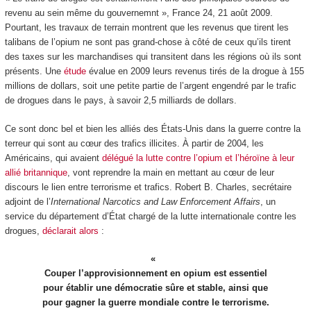
revenu au sein même du gouvernemnt », France 24, 21 août 2009.
Pourtant, les travaux de terrain montrent que les revenus que tirent les
talibans de l’opium ne sont pas grand-chose à côté de ceux qu’ils tirent
des taxes sur les marchandises qui transitent dans les régions où ils sont
présents. Une
étude
évalue en 2009 leurs revenus tirés de la drogue à 155
millions de dollars, soit une petite partie de l’argent engendré par le trafic
de drogues dans le pays, à savoir 2,5 milliards de dollars.
Ce sont donc bel et bien les alliés des États-Unis dans la guerre contre la
terreur qui sont au cœur des trafics illicites. À partir de 2004, les
Américains, qui avaient
délégué la lutte contre l’opium et l’héroïne à leur
allié britannique
, vont reprendre la main en mettant au cœur de leur
discours le lien entre terrorisme et trafics. Robert B. Charles, secrétaire
adjoint de l’
International Narcotics and Law Enforcement Affairs
, un
service du département d’État chargé de la lutte internationale contre les
drogues,
déclarait alors
:
Couper l’approvisionnement en opium est essentiel
pour établir une démocratie sûre et stable, ainsi que
pour gagner la guerre mondiale contre le terrorisme.