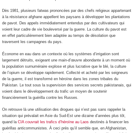
Dès 1981, plusieurs fatwas prononcées par des chefs religieux appartenant
à la résistance afghane appellent les paysans à développer les plantations
de pavot. Des appels immédiatement entendus par des cultivateurs qui
voient leur cadre de vie bouleversé par la guerre. La culture du pavot est
en effet particulièrement bien adaptée au temps de désolation que
traversent les campagnes du pays.
Économe en eau dans un contexte où les systèmes d’irrigation sont
largement détruits, exigeant une main-d’œuvre abondante à un moment où
la population surnuméraire explose et plus lucrative que le blé, la culture
de l’opium se développe rapidement. Collecté et acheté par les seigneurs
de la guerre, il est transformé en héroïne dans les zones tribales du
Pakistan. Le tout sous la supervision des services secrets pakistanais, qui
voient dans le développement du trafic un moyen de soutenir
financièrement la guérilla contre les Russes.
On retrouve là une utilisation des drogues qui n’est pas sans rappeler la
situation qui prévalait en Asie du Sud-Est une dizaine d’années plus tôt,
quand la
CIA couvrait les trafics d’héroïne au Laos
destinés à financer les
guérillas anticommunistes. À ceci près qu’il semble que, en Afghanistan,