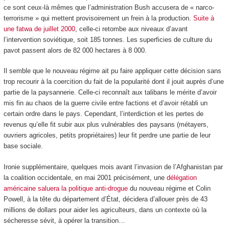
ce sont ceux-là mêmes que l’administration Bush accusera de « narco-
terrorisme » qui mettent provisoirement un frein à la production.
Suite à
une fatwa de juillet 2000
, celle-ci retombe aux niveaux d’avant
l’intervention soviétique, soit 185 tonnes. Les superficies de culture du
pavot passent alors de 82 000 hectares à 8 000.
Il semble que le nouveau régime ait pu faire appliquer cette décision sans
trop recourir à la coercition du fait de la popularité dont il jouit auprès d’une
partie de la paysannerie. Celle-ci reconnaît aux talibans le mérite d’avoir
mis fin au chaos de la guerre civile entre factions et d’avoir rétabli un
certain ordre dans le pays. Cependant, l’interdiction et les pertes de
revenus qu’elle fit subir aux plus vulnérables des paysans (métayers,
ouvriers agricoles, petits propriétaires) leur fit perdre une partie de leur
base sociale.
Ironie supplémentaire, quelques mois avant l’invasion de l’Afghanistan par
la coalition occidentale, en mai 2001 précisément, une
délégation
américaine saluera la politique anti-drogue
du nouveau régime et Colin
Powell, à la tête du département d’État, décidera d’allouer près de 43
millions de dollars pour aider les agriculteurs, dans un contexte où la
sécheresse sévit, à opérer la transition…