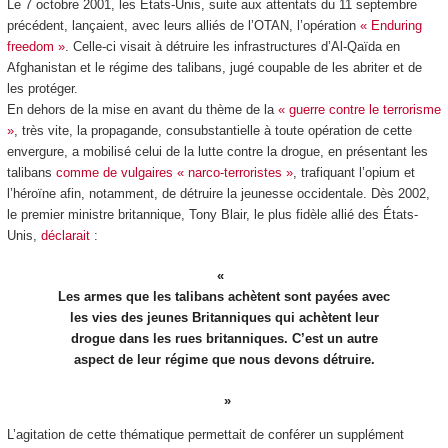
Le 7 octobre 2001, les États-Unis, suite aux attentats du 11 septembre
précédent, lançaient, avec leurs alliés de l’OTAN, l’opération
« Enduring
freedom »
. Celle-ci visait à détruire les infrastructures d’Al-Qaïda en
Afghanistan et le régime des talibans, jugé coupable de les abriter et de
les protéger.
En dehors de la mise en avant du thème de la
« guerre contre le terrorisme
»
, très vite, la propagande, consubstantielle à toute opération de cette
envergure, a mobilisé celui de la lutte contre la drogue, en présentant les
talibans
comme de vulgaires « narco-terroristes »
, trafiquant l’opium et
l’héroïne afin, notamment, de détruire la jeunesse occidentale. Dès 2002,
le premier ministre britannique, Tony Blair, le plus fidèle allié des États-
Unis,
déclarait
:
Les armes que les talibans achètent sont payées avec
les vies des jeunes Britanniques qui achètent leur
drogue dans les rues britanniques. C’est un autre
aspect de leur régime que nous devons détruire.
L’agitation de cette thématique permettait de conférer un supplément