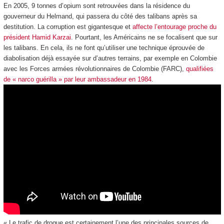
En 2005, 9 tonnes d’opium sont retrouvées dans la résidence du
gouverneur du Helmand, qui passera du côté des talibans après sa
destitution. La corruption est gigantesque et
affecte l’entourage proche du
président Hamid Karzai
. Pourtant, les Américains ne se focalisent que sur
les talibans. En cela, ils ne font qu’utiliser une technique éprouvée de
diabolisation déjà essayée sur d’autres terrains, par exemple en Colombie
avec les Forces armées révolutionnaires de Colombie (FARC),
qualifiées
de « narco guérilla » par leur ambassadeur en 1984
.
« Le trafic de drogue est certainement l’une des principales sources de