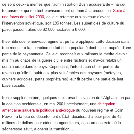
ce sont ceux-là mêmes que l’administration Bush accusera de « narco-
terrorisme » qui mettent provisoirement un frein à la production.
Suite à
une fatwa de juillet 2000
, celle-ci retombe aux niveaux d’avant
l’intervention soviétique, soit 185 tonnes. Les superficies de culture du
pavot passent alors de 82 000 hectares à 8 000.
Il semble que le nouveau régime ait pu faire appliquer cette décision sans
trop recourir à la coercition du fait de la popularité dont il jouit auprès d’une
partie de la paysannerie. Celle-ci reconnaît aux talibans le mérite d’avoir
mis fin au chaos de la guerre civile entre factions et d’avoir rétabli un
certain ordre dans le pays. Cependant, l’interdiction et les pertes de
revenus qu’elle fit subir aux plus vulnérables des paysans (métayers,
ouvriers agricoles, petits propriétaires) leur fit perdre une partie de leur
base sociale.
Ironie supplémentaire, quelques mois avant l’invasion de l’Afghanistan par
la coalition occidentale, en mai 2001 précisément, une
délégation
américaine saluera la politique anti-drogue
du nouveau régime et Colin
Powell, à la tête du département d’État, décidera d’allouer près de 43
millions de dollars pour aider les agriculteurs, dans un contexte où la
sécheresse sévit, à opérer la transition…