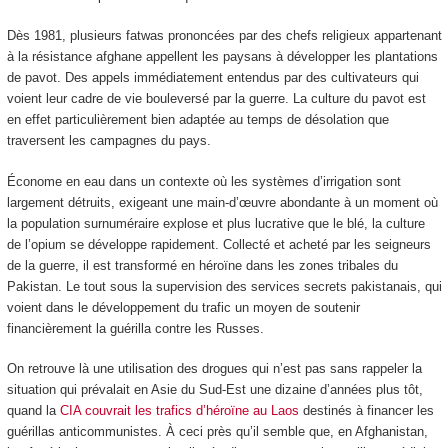
Dès 1981, plusieurs fatwas prononcées par des chefs religieux appartenant
à la résistance afghane appellent les paysans à développer les plantations
de pavot. Des appels immédiatement entendus par des cultivateurs qui
voient leur cadre de vie bouleversé par la guerre. La culture du pavot est
en effet particulièrement bien adaptée au temps de désolation que
traversent les campagnes du pays.
Économe en eau dans un contexte où les systèmes d’irrigation sont
largement détruits, exigeant une main-d’œuvre abondante à un moment où
la population surnuméraire explose et plus lucrative que le blé, la culture
de l’opium se développe rapidement. Collecté et acheté par les seigneurs
de la guerre, il est transformé en héroïne dans les zones tribales du
Pakistan. Le tout sous la supervision des services secrets pakistanais, qui
voient dans le développement du trafic un moyen de soutenir
financièrement la guérilla contre les Russes.
On retrouve là une utilisation des drogues qui n’est pas sans rappeler la
situation qui prévalait en Asie du Sud-Est une dizaine d’années plus tôt,
quand la
CIA couvrait les trafics d’héroïne au Laos
destinés à financer les
guérillas anticommunistes. À ceci près qu’il semble que, en Afghanistan,