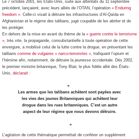
Le 7 octobre 2001, les États-Unis, suite aux attentats du 11 septembre
précédent, lançaient, avec leurs alliés de l’OTAN, l’opération
« Enduring
freedom »
. Celle-ci visait à détruire les infrastructures d’Al-Qaïda en
Afghanistan et le régime des talibans, jugé coupable de les abriter et de
les protéger.
En dehors de la mise en avant du thème de la
« guerre contre le terrorisme
»
, très vite, la propagande, consubstantielle à toute opération de cette
envergure, a mobilisé celui de la lutte contre la drogue, en présentant les
talibans
comme de vulgaires « narco-terroristes »
, trafiquant l’opium et
l’héroïne afin, notamment, de détruire la jeunesse occidentale. Dès 2002,
le premier ministre britannique, Tony Blair, le plus fidèle allié des États-
Unis,
déclarait
:
Les armes que les talibans achètent sont payées avec
les vies des jeunes Britanniques qui achètent leur
drogue dans les rues britanniques. C’est un autre
aspect de leur régime que nous devons détruire.
L’agitation de cette thématique permettait de conférer un supplément