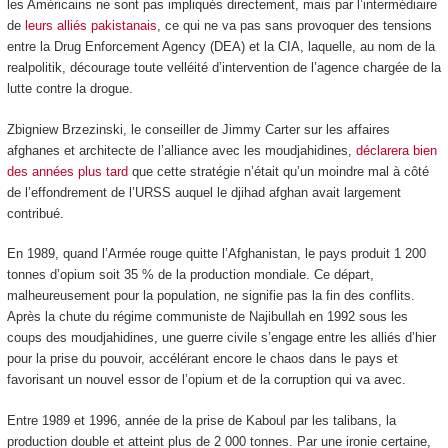
les Américains ne sont pas impliqués directement, mais par l’intermédiaire
de
leurs alliés pakistanais
, ce qui ne va pas sans provoquer des tensions
entre la Drug Enforcement Agency (DEA) et la CIA, laquelle, au nom de la
realpolitik, décourage toute velléité d’intervention de l’agence chargée de la
lutte contre la drogue.
Zbigniew Brzezinski, le conseiller de Jimmy Carter sur les affaires
afghanes et architecte de l’alliance avec les moudjahidines,
déclarera bien
des années plus tard
que cette stratégie n’était qu’un moindre mal à côté
de l’effondrement de l’URSS auquel le djihad afghan avait largement
contribué.
En 1989, quand l’Armée rouge quitte l’Afghanistan, le pays produit 1 200
tonnes d’opium soit 35 % de la production mondiale. Ce départ,
malheureusement pour la population, ne signifie pas la fin des conflits.
Après la chute du régime communiste de Najibullah en 1992 sous les
coups des moudjahidines, une guerre civile s’engage entre les alliés d’hier
pour la prise du pouvoir, accélérant encore le chaos dans le pays et
favorisant un nouvel essor de l’opium et de la corruption qui va avec.
Entre 1989 et 1996, année de la prise de Kaboul par les talibans, la
production double et atteint plus de 2 000 tonnes. Par une ironie certaine,