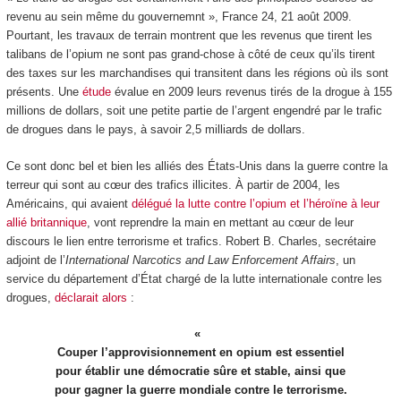
revenu au sein même du gouvernemnt », France 24, 21 août 2009.
Pourtant, les travaux de terrain montrent que les revenus que tirent les
talibans de l’opium ne sont pas grand-chose à côté de ceux qu’ils tirent
des taxes sur les marchandises qui transitent dans les régions où ils sont
présents. Une
étude
évalue en 2009 leurs revenus tirés de la drogue à 155
millions de dollars, soit une petite partie de l’argent engendré par le trafic
de drogues dans le pays, à savoir 2,5 milliards de dollars.
Ce sont donc bel et bien les alliés des États-Unis dans la guerre contre la
terreur qui sont au cœur des trafics illicites. À partir de 2004, les
Américains, qui avaient
délégué la lutte contre l’opium et l’héroïne à leur
allié britannique
, vont reprendre la main en mettant au cœur de leur
discours le lien entre terrorisme et trafics. Robert B. Charles, secrétaire
adjoint de l’
International Narcotics and Law Enforcement Affairs
, un
service du département d’État chargé de la lutte internationale contre les
drogues,
déclarait alors
:
Couper l’approvisionnement en opium est essentiel
pour établir une démocratie sûre et stable, ainsi que
pour gagner la guerre mondiale contre le terrorisme.