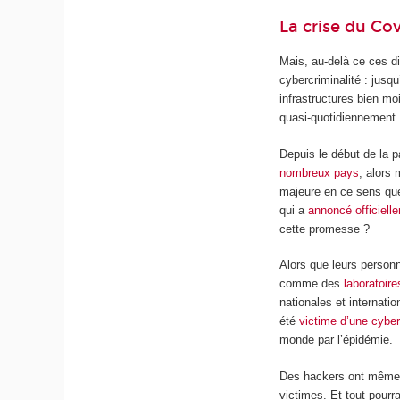
La crise du C
Mais, au-delà ce ces di
cybercriminalité : jusq
infrastructures bien m
quasi-quotidiennement.
Depuis le début de la 
nombreux pays
, alors
majeure en ce sens que
qui a
annoncé officiell
cette promesse ?
Alors que leurs person
comme des
laboratoire
nationales et internati
été
victime d’une cybe
monde par l’épidémie.
Des hackers ont même c
victimes. Et tout pourr