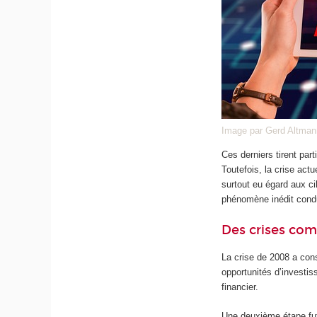
Image par Gerd Altman
Ces derniers tirent par
Toutefois, la crise ac
surtout eu égard aux ci
phénomène inédit condu
Des crises com
La crise de 2008 a cons
opportunités d’investis
financier.
Une deuxième étape fut