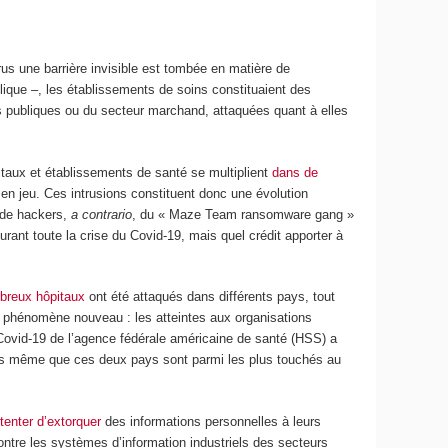
rus une barrière invisible est tombée en matière de
blique –, les établissements de soins constituaient des
s publiques ou du secteur marchand, attaquées quant à elles
taux et établissements de santé se multiplient
dans de
n jeu. Ces intrusions constituent donc une évolution
 de hackers,
a contrario
, du « Maze Team ransomware gang »
nt toute la crise du Covid-19, mais quel crédit apporter à
breux hôpitaux
ont été attaqués dans différents pays, tout
e phénomène nouveau : les atteintes aux organisations
e Covid-19 de l’agence fédérale américaine de santé (HSS) a
rs même que ces deux pays sont parmi les plus touchés au
r
tenter d’extorquer
des informations personnelles à leurs
ontre les systèmes d’information industriels des secteurs