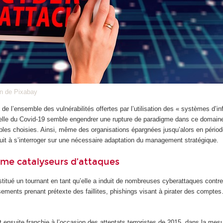
n de Pixabay
ti de l’ensemble des vulnérabilités offertes par l’utilisation des « systèmes d
tuelle du Covid-19 semble engendrer une rupture de paradigme dans ce domai
bles choisies. Ainsi, même des organisations épargnées jusqu’alors en périod
it à s’interroger sur une nécessaire adaptation du management stratégique.
me catalyseurs d’attaques
titué un tournant en tant qu’elle a induit de nombreuses cyberattaques contre
sements prenant prétexte des faillites, phishings visant à pirater des comptes
 ensuite franchie à l’occasion des attentats terroristes de 2015, dans la me