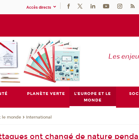
Accès directs
Les enje
NTÉ
PLANÈTE VERTE
L'EUROPE ET LE
SOC
MONDE
t le monde
International
ttaques ont changé de nature pendan