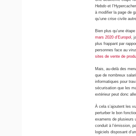
Hebdo
et l’Hypercacher,
à modifier la page de 
qu’une crise civile aut
Bien plus qu’une étape 
mars 2020 d’Europol
, 
plus frappant par rappo
personnes face au virus
sites de vente de produ
Mais, au-delà des menac
que de nombreux salarié
informatiques pour trav
sécurisation que les ma
extérieur peut donc all
À cela s’ajoutent les vu
perturber le bon fonct
examens de plusieurs u
conduit à l’émission, p
logiciels disposant d’u