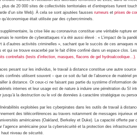
 plus de 20 000 sites de collectivités territoriales et d’entreprises furent to
garde d’un site Web). À cela se sont ajoutées fausses
rumeurs
et
prises de co
re qu’économique était utilisée par des cybercriminels.
supplémentaire, la crise liée au coronavirus constitue une véritable rupture
jamais le nombre de cyberattaques n’a été aussi élevé : « L’impact de la pandém
rt à d’autres activités criminelles », sachant que le succès de ces arnaques 
 et qui se trouve exacerbé par le fait d’être confiné dans un espace clos. Les
its contrefaits (tests d’infection, masques, flacons de gel hydroalcoolique…)
.
es pesant sur les individus, le travail à distance constitue une autre source 
s confinés utilisent souvent – que ce soit du fait de l’absence de matériel pro
ailler à distance. Or ceux-ci ne faisant pas partie du système d’information 
tériels internes et leur usage est de nature à induire une pénétration du SI int
er jusqu’à la destruction ou le vol de données à caractère stratégique ou perso
lnérabilités exploitées par les cyberpirates dans les outils de travail à distan
ionnement des téléconférences au travers notamment de messages injurieux et 
niversités américaines (Oakland, Berkeley et Duke). La capacité offerte par 
ar l’agence américaine pour la cybersécurité et la protection des infrastructur
n haut niveau de sécurité.