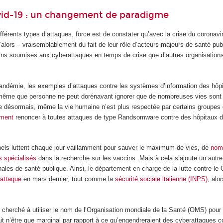
ovid-19 : un changement de paradigme
fférents types d’attaques, force est de constater qu’avec la crise du coronavi
u’alors – vraisemblablement du fait de leur rôle d’acteurs majeurs de santé pu
oins soumises aux cyberattaques en temps de crise que d’autres organisation
pandémie, les exemples d’attaques contre les systèmes d’information des hôpi
 même que personne ne peut dorénavant ignorer que de nombreuses vies sont e
 désormais, même la vie humaine n’est plus respectée par certains groupes
ement
renoncer à toutes attaques de type Randsomware contre des hôpitaux dura
nels luttent chaque jour vaillamment pour sauver le maximum de vies, de
nom
s spécialisés
dans la recherche sur les vaccins. Mais à cela s’ajoute un autr
onales de santé publique. Ainsi, le département en charge de la lutte contre l
rattaque
en mars dernier, tout comme la
sécurité sociale italienne (INPS)
, alo
herché à utiliser le nom de l’Organisation mondiale de la Santé (OMS) pou
ait n’être que marginal par rapport à ce qu’engendreraient des cyberattaques c