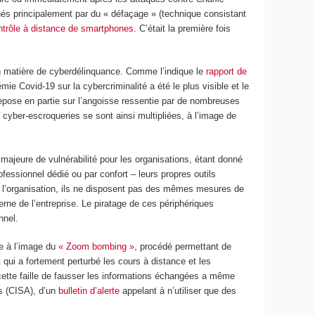
uchés principalement par du « défaçage » (technique consistant
ntrôle à distance de smartphones
. C’était la première fois
 en matière de cyberdélinquance. Comme l’indique le
rapport de
ie Covid-19 sur la cybercriminalité a été le plus visible et le
repose en partie sur l’angoisse ressentie par de nombreuses
 cyber-escroqueries se sont ainsi multipliées, à l’image de
majeure de vulnérabilité pour les organisations, étant donné
fessionnel dédié ou par confort – leurs propres outils
de l’organisation, ils ne disposent pas des mêmes mesures de
erne de l’entreprise. Le piratage de ces périphériques
nnel.
ce à l’image du
« Zoom bombing »
, procédé permettant de
qui a fortement perturbé les cours à distance et les
cette faille de fausser les informations échangées a même
es (CISA), d’un
bulletin d’alerte
appelant à n’utiliser que des