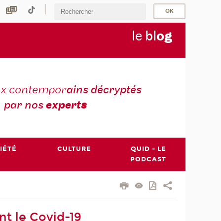
le
bl
o
g
ux contempor
ains décryptés
par nos
expert
s
IÉTÉ
CULTURE
QUID - LE
PODCAST
t le Covid-19