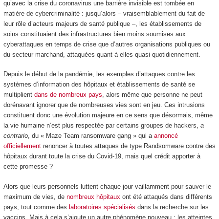
qu’avec la crise du coronavirus une barrière invisible est tombée en
matière de cybercriminalité : jusqu’alors – vraisemblablement du fait de
leur rôle d’acteurs majeurs de santé publique –, les établissements de
soins constituaient des infrastructures bien moins soumises aux
cyberattaques en temps de crise que d’autres organisations publiques ou
du secteur marchand, attaquées quant à elles quasi-quotidiennement.
Depuis le début de la pandémie, les exemples d’attaques contre les
systèmes d’information des hôpitaux et établissements de santé se
multiplient
dans de nombreux pays
, alors même que personne ne peut
dorénavant ignorer que de nombreuses vies sont en jeu. Ces intrusions
constituent donc une évolution majeure en ce sens que désormais, même
la vie humaine n’est plus respectée par certains groupes de hackers,
a
contrario
, du « Maze Team ransomware gang » qui a
annoncé
officiellement
renoncer à toutes attaques de type Randsomware contre des
hôpitaux durant toute la crise du Covid-19, mais quel crédit apporter à
cette promesse ?
Alors que leurs personnels luttent chaque jour vaillamment pour sauver le
maximum de vies, de
nombreux hôpitaux
ont été attaqués dans différents
pays, tout comme des
laboratoires spécialisés
dans la recherche sur les
vaccins. Mais à cela s’ajoute un autre phénomène nouveau : les atteintes