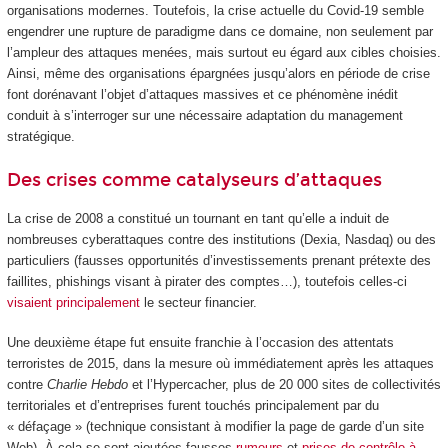
organisations modernes. Toutefois, la crise actuelle du Covid-19 semble
engendrer une rupture de paradigme dans ce domaine, non seulement par
l’ampleur des attaques menées, mais surtout eu égard aux cibles choisies.
Ainsi, même des organisations épargnées jusqu’alors en période de crise
font dorénavant l’objet d’attaques massives et ce phénomène inédit
conduit à s’interroger sur une nécessaire adaptation du management
stratégique.
Des crises comme catalyseurs d’attaques
La crise de 2008 a constitué un tournant en tant qu’elle a induit de
nombreuses cyberattaques contre des institutions (Dexia, Nasdaq) ou des
particuliers (fausses opportunités d’investissements prenant prétexte des
faillites, phishings visant à pirater des comptes…), toutefois celles-ci
visaient principalement
le secteur financier.
Une deuxième étape fut ensuite franchie à l’occasion des attentats
terroristes de 2015, dans la mesure où immédiatement après les attaques
contre
Charlie Hebdo
et l’Hypercacher, plus de 20 000 sites de collectivités
territoriales et d’entreprises furent touchés principalement par du
« défaçage » (technique consistant à modifier la page de garde d’un site
Web). À cela se sont ajoutées fausses
rumeurs
et
prises de contrôle à