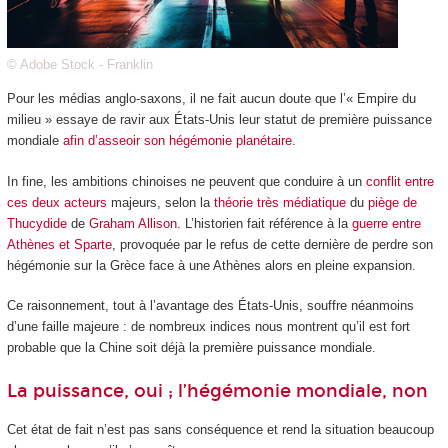
© Adobe Stock - Franklin
Pour les médias anglo-saxons, il ne fait aucun doute que l’« Empire du
milieu » essaye de ravir aux États-Unis leur statut de première puissance
mondiale
afin d’asseoir son hégémonie planétaire
.
In fine, les ambitions chinoises ne peuvent que conduire à un
conflit entre
ces deux acteurs
majeurs, selon la
théorie très médiatique
du
piège de
Thucydide
de
Graham Allison
. L’historien fait référence à la
guerre entre
Athènes et Sparte
, provoquée par le refus de cette dernière de perdre son
hégémonie sur la Grèce face à une Athènes alors en pleine expansion.
Ce raisonnement, tout à l’avantage des États-Unis, souffre néanmoins
d’une faille majeure : de nombreux indices nous montrent qu’il est fort
probable que la Chine soit déjà la première puissance mondiale.
La puissance, oui ; l’hégémonie mondiale, non
Cet état de fait n’est pas sans conséquence et rend la situation beaucoup