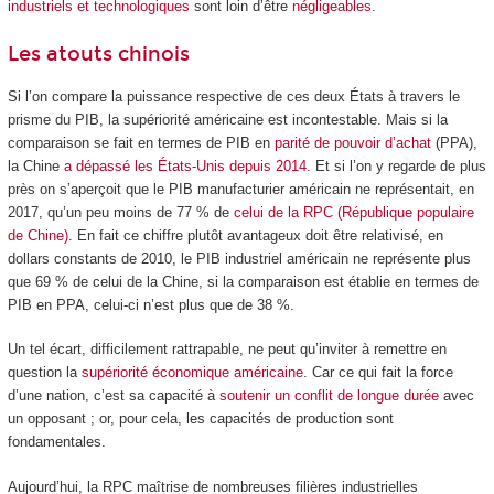
industriels et technologiques
sont loin d’être
négligeables
.
Les atouts chinois
Si l’on compare la puissance respective de ces deux États à travers le
prisme du PIB, la supériorité américaine est incontestable. Mais si la
comparaison se fait en termes de PIB en
parité de pouvoir d’achat
(PPA),
la Chine
a dépassé les États-Unis depuis 2014
. Et si l’on y regarde de plus
près on s’aperçoit que le PIB manufacturier américain ne représentait, en
2017, qu’un peu moins de 77 % de
celui de la RPC (République populaire
de Chine)
. En fait ce chiffre plutôt avantageux doit être relativisé, en
dollars constants de 2010, le PIB industriel américain ne représente plus
que 69 % de celui de la Chine, si la comparaison est établie en termes de
PIB en PPA, celui-ci n’est plus que de 38 %.
Un tel écart, difficilement rattrapable, ne peut qu’inviter à remettre en
question la
supériorité économique américaine
. Car ce qui fait la force
d’une nation, c’est sa capacité à
soutenir un conflit de longue durée
avec
un opposant ; or, pour cela, les capacités de production sont
fondamentales.
Aujourd’hui, la RPC maîtrise de nombreuses filières industrielles