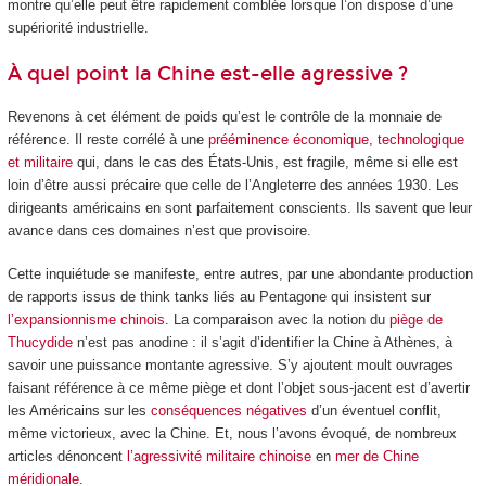
montre qu’elle peut être rapidement comblée lorsque l’on dispose d’une
supériorité industrielle.
À quel point la Chine est-elle agressive ?
Revenons à cet élément de poids qu’est le contrôle de la monnaie de
référence. Il reste corrélé à une
prééminence économique, technologique
et militaire
qui, dans le cas des États-Unis, est fragile, même si elle est
loin d’être aussi précaire que celle de l’Angleterre des années 1930. Les
dirigeants américains en sont parfaitement conscients. Ils savent que leur
avance dans ces domaines n’est que provisoire.
Cette inquiétude se manifeste, entre autres, par une abondante production
de rapports issus de think tanks liés au Pentagone qui insistent sur
l’expansionnisme chinois
. La comparaison avec la notion du
piège de
Thucydide
n’est pas anodine : il s’agit d’identifier la Chine à Athènes, à
savoir une puissance montante agressive. S’y ajoutent moult ouvrages
faisant référence à ce même piège et dont l’objet sous-jacent est d’avertir
les Américains sur les
conséquences négatives
d’un éventuel conflit,
même victorieux, avec la Chine. Et, nous l’avons évoqué, de nombreux
articles dénoncent
l’agressivité militaire chinoise
en
mer de Chine
méridionale
.