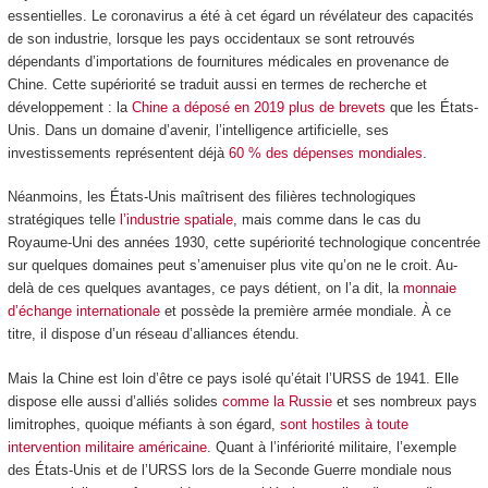
essentielles. Le coronavirus a été à cet égard un révélateur des capacités
de son industrie, lorsque les pays occidentaux se sont retrouvés
dépendants d’importations de fournitures médicales en provenance de
Chine. Cette supériorité se traduit aussi en termes de recherche et
développement : la
Chine a déposé en 2019 plus de brevets
que les États-
Unis. Dans un domaine d’avenir, l’intelligence artificielle, ses
investissements représentent déjà
60 % des dépenses mondiales
.
Néanmoins, les États-Unis maîtrisent des filières technologiques
stratégiques telle
l’industrie spatiale
, mais comme dans le cas du
Royaume-Uni des années 1930, cette supériorité technologique concentrée
sur quelques domaines peut s’amenuiser plus vite qu’on ne le croit. Au-
delà de ces quelques avantages, ce pays détient, on l’a dit, la
monnaie
d’échange internationale
et possède la première armée mondiale. À ce
titre, il dispose d’un réseau d’alliances étendu.
Mais la Chine est loin d’être ce pays isolé qu’était l’URSS de 1941. Elle
dispose elle aussi d’alliés solides
comme la Russie
et ses nombreux pays
limitrophes, quoique méfiants à son égard,
sont hostiles à toute
intervention militaire américaine
. Quant à l’infériorité militaire, l’exemple
des États-Unis et de l’URSS lors de la Seconde Guerre mondiale nous