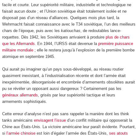
facile et courte. Leur supériorité militaire, industrielle et technologique ne
faisait aucun doute ; et l’Union soviétique était totalement isolée et ne
disposait pas d’un réseau d’alliances. Quelques mois plus tard, la
Wehrmacht faisait connaissance avec le T34 soviétique, l’un des meilleurs
chars de l’époque, puis avec les
katiouchas
, de redoutables lance-
roquettes. Dès 1942, les Soviétiques arrivaient à produire
plus de chars
que les Allemands
. En 1944, l’URSS était devenue la
première puissance
militaire mondiale
; elle le restera jusqu’à l’explosion de la première bombe
atomique en septembre 1945.
Qui aurait pu imaginer qu’un pays sous-développé, au réseau routier
quasiment inexistant, à l’industrialisation récente et dont l’armée était
inexpérimentée, désorganisée et encombrée d’armements obsolètes aurait
pu se révéler un opposant aussi dangereux ? Certainement pas les
généraux allemands
, grisés par leur supériorité tactique et leurs
armements sophistiqués.
Cette erreur d’analyse n’est pas sans rappeler la manière dont les think
tanks américains
envisagent l’issue
d’un conflit militaire qui opposerait la
Chine aux États-Unis. La victoire américaine leur paraît évidente. Pourtant,
si
l’armée chinoise
est loin d’égaler l’armée des États-Unis,
ses atouts