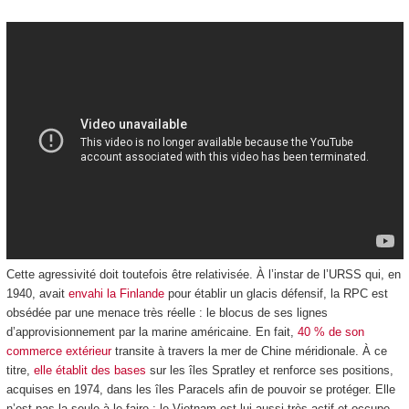
Cette agressivité doit toutefois être relativisée. À l’instar de l’URSS qui, en
1940, avait
envahi la Finlande
pour établir un glacis défensif, la RPC est
obsédée par une menace très réelle : le blocus de ses lignes
d’approvisionnement par la marine américaine. En fait,
40 % de son
commerce extérieur
transite à travers la mer de Chine méridionale. À ce
titre,
elle établit des bases
sur les îles Spratley et renforce ses positions,
acquises en 1974, dans les îles Paracels afin de pouvoir se protéger. Elle
n’est pas la seule à le faire : le Vietnam est lui aussi très actif et occupe