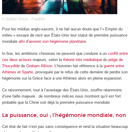
© Adobe Stock - Franklin
Pour les médias anglo-saxons, il ne fait aucun doute que l’« Empire du
milieu » essaye de ravir aux États-Unis leur statut de première puissance
mondiale
afin d’asseoir son hégémonie planétaire
.
In fine, les ambitions chinoises ne peuvent que conduire à un
conflit entre
ces deux acteurs
majeurs, selon la
théorie très médiatique
du
piège de
Thucydide
de
Graham Allison
. L’historien fait référence à la
guerre entre
Athènes et Sparte
, provoquée par le refus de cette dernière de perdre son
hégémonie sur la Grèce face à une Athènes alors en pleine expansion.
Ce raisonnement, tout à l’avantage des États-Unis, souffre néanmoins
d’une faille majeure : de nombreux indices nous montrent qu’il est fort
probable que la Chine soit déjà la première puissance mondiale.
La puissance, oui ; l’hégémonie mondiale, non
Cet état de fait n’est pas sans conséquence et rend la situation beaucoup