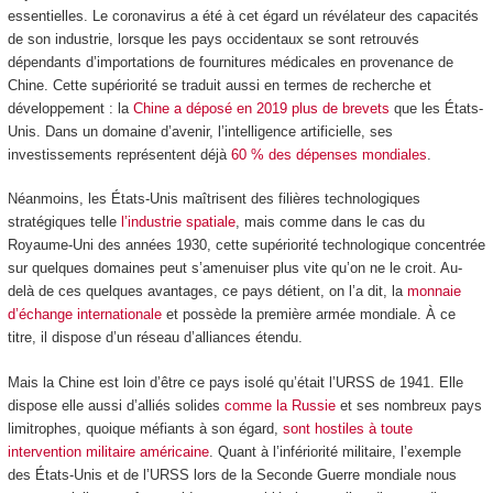
essentielles. Le coronavirus a été à cet égard un révélateur des capacités
de son industrie, lorsque les pays occidentaux se sont retrouvés
dépendants d’importations de fournitures médicales en provenance de
Chine. Cette supériorité se traduit aussi en termes de recherche et
développement : la
Chine a déposé en 2019 plus de brevets
que les États-
Unis. Dans un domaine d’avenir, l’intelligence artificielle, ses
investissements représentent déjà
60 % des dépenses mondiales
.
Néanmoins, les États-Unis maîtrisent des filières technologiques
stratégiques telle
l’industrie spatiale
, mais comme dans le cas du
Royaume-Uni des années 1930, cette supériorité technologique concentrée
sur quelques domaines peut s’amenuiser plus vite qu’on ne le croit. Au-
delà de ces quelques avantages, ce pays détient, on l’a dit, la
monnaie
d’échange internationale
et possède la première armée mondiale. À ce
titre, il dispose d’un réseau d’alliances étendu.
Mais la Chine est loin d’être ce pays isolé qu’était l’URSS de 1941. Elle
dispose elle aussi d’alliés solides
comme la Russie
et ses nombreux pays
limitrophes, quoique méfiants à son égard,
sont hostiles à toute
intervention militaire américaine
. Quant à l’infériorité militaire, l’exemple
des États-Unis et de l’URSS lors de la Seconde Guerre mondiale nous