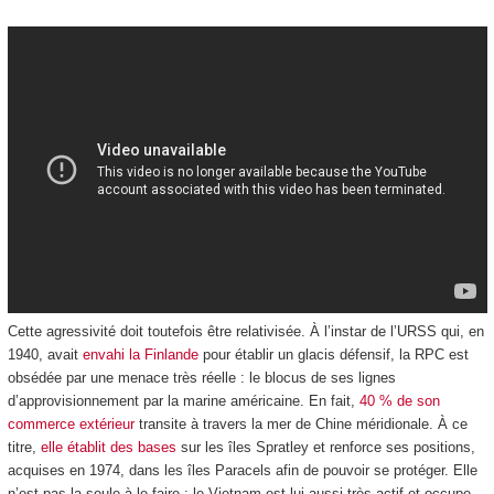
Cette agressivité doit toutefois être relativisée. À l’instar de l’URSS qui, en
1940, avait
envahi la Finlande
pour établir un glacis défensif, la RPC est
obsédée par une menace très réelle : le blocus de ses lignes
d’approvisionnement par la marine américaine. En fait,
40 % de son
commerce extérieur
transite à travers la mer de Chine méridionale. À ce
titre,
elle établit des bases
sur les îles Spratley et renforce ses positions,
acquises en 1974, dans les îles Paracels afin de pouvoir se protéger. Elle
n’est pas la seule à le faire : le Vietnam est lui aussi très actif et occupe