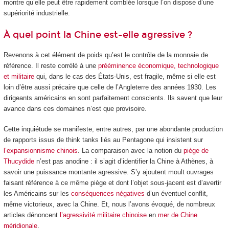
montre qu’elle peut être rapidement comblée lorsque l’on dispose d’une
supériorité industrielle.
À quel point la Chine est-elle agressive ?
Revenons à cet élément de poids qu’est le contrôle de la monnaie de
référence. Il reste corrélé à une
prééminence économique, technologique
et militaire
qui, dans le cas des États-Unis, est fragile, même si elle est
loin d’être aussi précaire que celle de l’Angleterre des années 1930. Les
dirigeants américains en sont parfaitement conscients. Ils savent que leur
avance dans ces domaines n’est que provisoire.
Cette inquiétude se manifeste, entre autres, par une abondante production
de rapports issus de think tanks liés au Pentagone qui insistent sur
l’expansionnisme chinois
. La comparaison avec la notion du
piège de
Thucydide
n’est pas anodine : il s’agit d’identifier la Chine à Athènes, à
savoir une puissance montante agressive. S’y ajoutent moult ouvrages
faisant référence à ce même piège et dont l’objet sous-jacent est d’avertir
les Américains sur les
conséquences négatives
d’un éventuel conflit,
même victorieux, avec la Chine. Et, nous l’avons évoqué, de nombreux
articles dénoncent
l’agressivité militaire chinoise
en
mer de Chine
méridionale
.