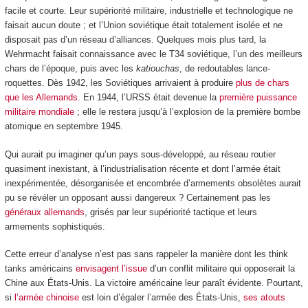
facile et courte. Leur supériorité militaire, industrielle et technologique ne
faisait aucun doute ; et l’Union soviétique était totalement isolée et ne
disposait pas d’un réseau d’alliances. Quelques mois plus tard, la
Wehrmacht faisait connaissance avec le T34 soviétique, l’un des meilleurs
chars de l’époque, puis avec les
katiouchas
, de redoutables lance-
roquettes. Dès 1942, les Soviétiques arrivaient à produire
plus de chars
que les Allemands
. En 1944, l’URSS était devenue la
première puissance
militaire mondiale
; elle le restera jusqu’à l’explosion de la première bombe
atomique en septembre 1945.
Qui aurait pu imaginer qu’un pays sous-développé, au réseau routier
quasiment inexistant, à l’industrialisation récente et dont l’armée était
inexpérimentée, désorganisée et encombrée d’armements obsolètes aurait
pu se révéler un opposant aussi dangereux ? Certainement pas les
généraux allemands
, grisés par leur supériorité tactique et leurs
armements sophistiqués.
Cette erreur d’analyse n’est pas sans rappeler la manière dont les think
tanks américains
envisagent l’issue
d’un conflit militaire qui opposerait la
Chine aux États-Unis. La victoire américaine leur paraît évidente. Pourtant,
si
l’armée chinoise
est loin d’égaler l’armée des États-Unis,
ses atouts