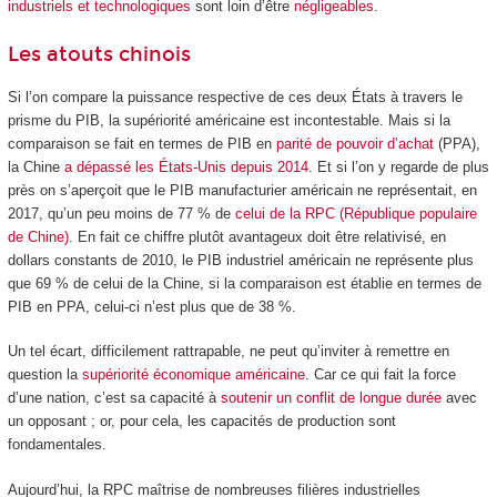
industriels et technologiques
sont loin d’être
négligeables
.
Les atouts chinois
Si l’on compare la puissance respective de ces deux États à travers le
prisme du PIB, la supériorité américaine est incontestable. Mais si la
comparaison se fait en termes de PIB en
parité de pouvoir d’achat
(PPA),
la Chine
a dépassé les États-Unis depuis 2014
. Et si l’on y regarde de plus
près on s’aperçoit que le PIB manufacturier américain ne représentait, en
2017, qu’un peu moins de 77 % de
celui de la RPC (République populaire
de Chine)
. En fait ce chiffre plutôt avantageux doit être relativisé, en
dollars constants de 2010, le PIB industriel américain ne représente plus
que 69 % de celui de la Chine, si la comparaison est établie en termes de
PIB en PPA, celui-ci n’est plus que de 38 %.
Un tel écart, difficilement rattrapable, ne peut qu’inviter à remettre en
question la
supériorité économique américaine
. Car ce qui fait la force
d’une nation, c’est sa capacité à
soutenir un conflit de longue durée
avec
un opposant ; or, pour cela, les capacités de production sont
fondamentales.
Aujourd’hui, la RPC maîtrise de nombreuses filières industrielles