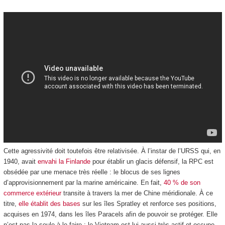
Cette agressivité doit toutefois être relativisée. À l’instar de l’URSS qui, en
1940, avait
envahi la Finlande
pour établir un glacis défensif, la RPC est
obsédée par une menace très réelle : le blocus de ses lignes
d’approvisionnement par la marine américaine. En fait,
40 % de son
commerce extérieur
transite à travers la mer de Chine méridionale. À ce
titre,
elle établit des bases
sur les îles Spratley et renforce ses positions,
acquises en 1974, dans les îles Paracels afin de pouvoir se protéger. Elle
n’est pas la seule à le faire : le Vietnam est lui aussi très actif et occupe