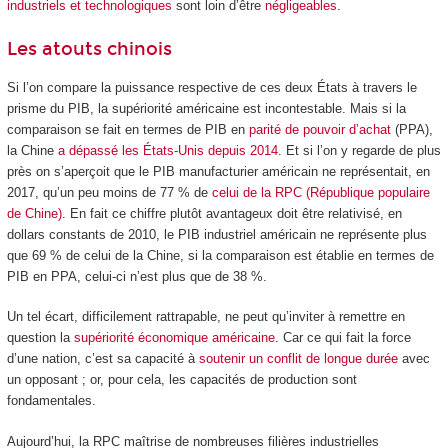
industriels et technologiques
sont loin d’être
négligeables
.
Les atouts chinois
Si l’on compare la puissance respective de ces deux États à travers le
prisme du PIB, la supériorité américaine est incontestable. Mais si la
comparaison se fait en termes de PIB en
parité de pouvoir d’achat
(PPA),
la Chine
a dépassé les États-Unis depuis 2014
. Et si l’on y regarde de plus
près on s’aperçoit que le PIB manufacturier américain ne représentait, en
2017, qu’un peu moins de 77 % de
celui de la RPC (République populaire
de Chine)
. En fait ce chiffre plutôt avantageux doit être relativisé, en
dollars constants de 2010, le PIB industriel américain ne représente plus
que 69 % de celui de la Chine, si la comparaison est établie en termes de
PIB en PPA, celui-ci n’est plus que de 38 %.
Un tel écart, difficilement rattrapable, ne peut qu’inviter à remettre en
question la
supériorité économique américaine
. Car ce qui fait la force
d’une nation, c’est sa capacité à
soutenir un conflit de longue durée
avec
un opposant ; or, pour cela, les capacités de production sont
fondamentales.
Aujourd’hui, la RPC maîtrise de nombreuses filières industrielles