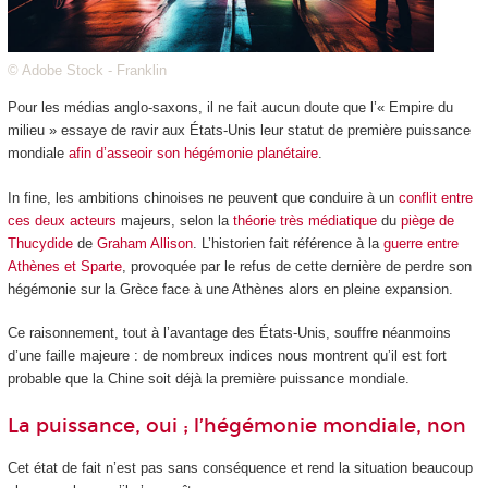
© Adobe Stock - Franklin
Pour les médias anglo-saxons, il ne fait aucun doute que l’« Empire du
milieu » essaye de ravir aux États-Unis leur statut de première puissance
mondiale
afin d’asseoir son hégémonie planétaire
.
In fine, les ambitions chinoises ne peuvent que conduire à un
conflit entre
ces deux acteurs
majeurs, selon la
théorie très médiatique
du
piège de
Thucydide
de
Graham Allison
. L’historien fait référence à la
guerre entre
Athènes et Sparte
, provoquée par le refus de cette dernière de perdre son
hégémonie sur la Grèce face à une Athènes alors en pleine expansion.
Ce raisonnement, tout à l’avantage des États-Unis, souffre néanmoins
d’une faille majeure : de nombreux indices nous montrent qu’il est fort
probable que la Chine soit déjà la première puissance mondiale.
La puissance, oui ; l’hégémonie mondiale, non
Cet état de fait n’est pas sans conséquence et rend la situation beaucoup