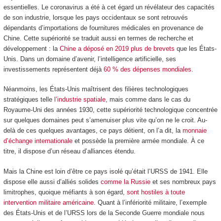
essentielles. Le coronavirus a été à cet égard un révélateur des capacités
de son industrie, lorsque les pays occidentaux se sont retrouvés
dépendants d’importations de fournitures médicales en provenance de
Chine. Cette supériorité se traduit aussi en termes de recherche et
développement : la
Chine a déposé en 2019 plus de brevets
que les États-
Unis. Dans un domaine d’avenir, l’intelligence artificielle, ses
investissements représentent déjà
60 % des dépenses mondiales
.
Néanmoins, les États-Unis maîtrisent des filières technologiques
stratégiques telle
l’industrie spatiale
, mais comme dans le cas du
Royaume-Uni des années 1930, cette supériorité technologique concentrée
sur quelques domaines peut s’amenuiser plus vite qu’on ne le croit. Au-
delà de ces quelques avantages, ce pays détient, on l’a dit, la
monnaie
d’échange internationale
et possède la première armée mondiale. À ce
titre, il dispose d’un réseau d’alliances étendu.
Mais la Chine est loin d’être ce pays isolé qu’était l’URSS de 1941. Elle
dispose elle aussi d’alliés solides
comme la Russie
et ses nombreux pays
limitrophes, quoique méfiants à son égard,
sont hostiles à toute
intervention militaire américaine
. Quant à l’infériorité militaire, l’exemple
des États-Unis et de l’URSS lors de la Seconde Guerre mondiale nous