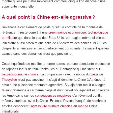
montre qu’elle peut être rapidement comblée lorsque l’on dispose d’une
supériorité industrielle.
À quel point la Chine est-elle agressive ?
Revenons à cet élément de poids qu’est le contrôle de la monnaie de
référence. Il reste corrélé à une
prééminence économique, technologique
et militaire
qui, dans le cas des États-Unis, est fragile, même si elle est
loin d’être aussi précaire que celle de l’Angleterre des années 1930. Les
dirigeants américains en sont parfaitement conscients. Ils savent que leur
avance dans ces domaines n’est que provisoire.
Cette inquiétude se manifeste, entre autres, par une abondante production
de rapports issus de think tanks liés au Pentagone qui insistent sur
l’expansionnisme chinois
. La comparaison avec la notion du
piège de
Thucydide
n’est pas anodine : il s’agit d’identifier la Chine à Athènes, à
savoir une puissance montante agressive. S’y ajoutent moult ouvrages
faisant référence à ce même piège et dont l’objet sous-jacent est d’avertir
les Américains sur les
conséquences négatives
d’un éventuel conflit,
même victorieux, avec la Chine. Et, nous l’avons évoqué, de nombreux
articles dénoncent
l’agressivité militaire chinoise
en
mer de Chine
méridionale
.