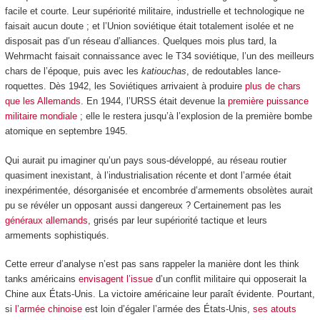
facile et courte. Leur supériorité militaire, industrielle et technologique ne
faisait aucun doute ; et l’Union soviétique était totalement isolée et ne
disposait pas d’un réseau d’alliances. Quelques mois plus tard, la
Wehrmacht faisait connaissance avec le T34 soviétique, l’un des meilleurs
chars de l’époque, puis avec les
katiouchas
, de redoutables lance-
roquettes. Dès 1942, les Soviétiques arrivaient à produire
plus de chars
que les Allemands
. En 1944, l’URSS était devenue la
première puissance
militaire mondiale
; elle le restera jusqu’à l’explosion de la première bombe
atomique en septembre 1945.
Qui aurait pu imaginer qu’un pays sous-développé, au réseau routier
quasiment inexistant, à l’industrialisation récente et dont l’armée était
inexpérimentée, désorganisée et encombrée d’armements obsolètes aurait
pu se révéler un opposant aussi dangereux ? Certainement pas les
généraux allemands
, grisés par leur supériorité tactique et leurs
armements sophistiqués.
Cette erreur d’analyse n’est pas sans rappeler la manière dont les think
tanks américains
envisagent l’issue
d’un conflit militaire qui opposerait la
Chine aux États-Unis. La victoire américaine leur paraît évidente. Pourtant,
si
l’armée chinoise
est loin d’égaler l’armée des États-Unis,
ses atouts