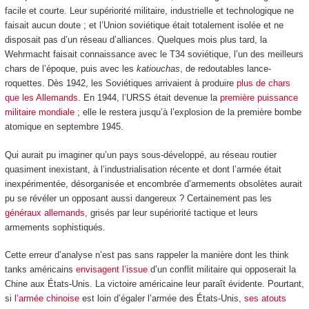
facile et courte. Leur supériorité militaire, industrielle et technologique ne
faisait aucun doute ; et l’Union soviétique était totalement isolée et ne
disposait pas d’un réseau d’alliances. Quelques mois plus tard, la
Wehrmacht faisait connaissance avec le T34 soviétique, l’un des meilleurs
chars de l’époque, puis avec les
katiouchas
, de redoutables lance-
roquettes. Dès 1942, les Soviétiques arrivaient à produire
plus de chars
que les Allemands
. En 1944, l’URSS était devenue la
première puissance
militaire mondiale
; elle le restera jusqu’à l’explosion de la première bombe
atomique en septembre 1945.
Qui aurait pu imaginer qu’un pays sous-développé, au réseau routier
quasiment inexistant, à l’industrialisation récente et dont l’armée était
inexpérimentée, désorganisée et encombrée d’armements obsolètes aurait
pu se révéler un opposant aussi dangereux ? Certainement pas les
généraux allemands
, grisés par leur supériorité tactique et leurs
armements sophistiqués.
Cette erreur d’analyse n’est pas sans rappeler la manière dont les think
tanks américains
envisagent l’issue
d’un conflit militaire qui opposerait la
Chine aux États-Unis. La victoire américaine leur paraît évidente. Pourtant,
si
l’armée chinoise
est loin d’égaler l’armée des États-Unis,
ses atouts