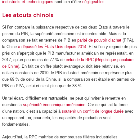
industriels et technologiques
sont loin d’être
négligeables
.
Les atouts chinois
Si l’on compare la puissance respective de ces deux États à travers le
prisme du PIB, la supériorité américaine est incontestable. Mais si la
comparaison se fait en termes de PIB en
parité de pouvoir d’achat
(PPA),
la Chine
a dépassé les États-Unis depuis 2014
. Et si l’on y regarde de plus
près on s’aperçoit que le PIB manufacturier américain ne représentait, en
2017, qu’un peu moins de 77 % de
celui de la RPC (République populaire
de Chine)
. En fait ce chiffre plutôt avantageux doit être relativisé, en
dollars constants de 2010, le PIB industriel américain ne représente plus
que 69 % de celui de la Chine, si la comparaison est établie en termes de
PIB en PPA, celui-ci n’est plus que de 38 %.
Un tel écart, difficilement rattrapable, ne peut qu’inviter à remettre en
question la
supériorité économique américaine
. Car ce qui fait la force
d’une nation, c’est sa capacité à
soutenir un conflit de longue durée
avec
un opposant ; or, pour cela, les capacités de production sont
fondamentales.
Aujourd’hui, la RPC maîtrise de nombreuses filières industrielles