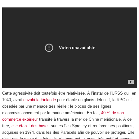
Cette agressivité doit toutefois être relativisée. À l’instar de l’URSS qui, en
1940, avait
envahi la Finlande
pour établir un glacis défensif, la RPC est
obsédée par une menace très réelle : le blocus de ses lignes
d’approvisionnement par la marine américaine. En fait,
40 % de son
commerce extérieur
transite à travers la mer de Chine méridionale. À ce
titre,
elle établit des bases
sur les îles Spratley et renforce ses positions,
acquises en 1974, dans les îles Paracels afin de pouvoir se protéger. Elle
n’est pas la seule à le faire : le Vietnam est lui aussi très actif et occupe