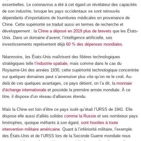
essentielles. Le coronavirus a été à cet égard un révélateur des capacités
de son industrie, lorsque les pays occidentaux se sont retrouvés
dépendants d’importations de fournitures médicales en provenance de
Chine. Cette supériorité se traduit aussi en termes de recherche et
développement : la
Chine a déposé en 2019 plus de brevets
que les États-
Unis. Dans un domaine d’avenir, l’intelligence artificielle, ses
investissements représentent déjà
60 % des dépenses mondiales
.
Néanmoins, les États-Unis maîtrisent des filières technologiques
stratégiques telle
l’industrie spatiale
, mais comme dans le cas du
Royaume-Uni des années 1930, cette supériorité technologique concentrée
sur quelques domaines peut s’amenuiser plus vite qu’on ne le croit. Au-
delà de ces quelques avantages, ce pays détient, on l’a dit, la
monnaie
d’échange internationale
et possède la première armée mondiale. À ce
titre, il dispose d’un réseau d’alliances étendu.
Mais la Chine est loin d’être ce pays isolé qu’était l’URSS de 1941. Elle
dispose elle aussi d’alliés solides
comme la Russie
et ses nombreux pays
limitrophes, quoique méfiants à son égard,
sont hostiles à toute
intervention militaire américaine
. Quant à l’infériorité militaire, l’exemple
des États-Unis et de l’URSS lors de la Seconde Guerre mondiale nous