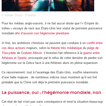
© Adobe Stock - Franklin
Pour les médias anglo-saxons, il ne fait aucun doute que l’« Empire du
milieu » essaye de ravir aux États-Unis leur statut de première puissance
mondiale
afin d’asseoir son hégémonie planétaire
.
In fine, les ambitions chinoises ne peuvent que conduire à un
conflit entre
ces deux acteurs
majeurs, selon la
théorie très médiatique
du
piège de
Thucydide
de
Graham Allison
. L’historien fait référence à la
guerre entre
Athènes et Sparte
, provoquée par le refus de cette dernière de perdre son
hégémonie sur la Grèce face à une Athènes alors en pleine expansion.
Ce raisonnement, tout à l’avantage des États-Unis, souffre néanmoins
d’une faille majeure : de nombreux indices nous montrent qu’il est fort
probable que la Chine soit déjà la première puissance mondiale.
La puissance, oui ; l’hégémonie mondiale, non
Cet état de fait n’est pas sans conséquence et rend la situation beaucoup