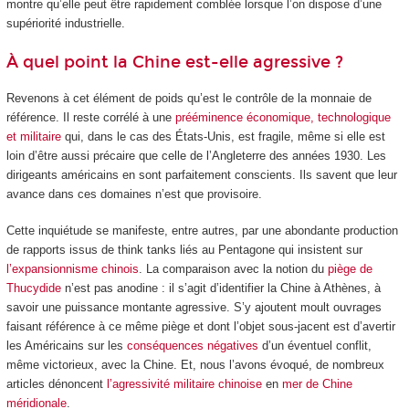
montre qu’elle peut être rapidement comblée lorsque l’on dispose d’une
supériorité industrielle.
À quel point la Chine est-elle agressive ?
Revenons à cet élément de poids qu’est le contrôle de la monnaie de
référence. Il reste corrélé à une
prééminence économique, technologique
et militaire
qui, dans le cas des États-Unis, est fragile, même si elle est
loin d’être aussi précaire que celle de l’Angleterre des années 1930. Les
dirigeants américains en sont parfaitement conscients. Ils savent que leur
avance dans ces domaines n’est que provisoire.
Cette inquiétude se manifeste, entre autres, par une abondante production
de rapports issus de think tanks liés au Pentagone qui insistent sur
l’expansionnisme chinois
. La comparaison avec la notion du
piège de
Thucydide
n’est pas anodine : il s’agit d’identifier la Chine à Athènes, à
savoir une puissance montante agressive. S’y ajoutent moult ouvrages
faisant référence à ce même piège et dont l’objet sous-jacent est d’avertir
les Américains sur les
conséquences négatives
d’un éventuel conflit,
même victorieux, avec la Chine. Et, nous l’avons évoqué, de nombreux
articles dénoncent
l’agressivité militaire chinoise
en
mer de Chine
méridionale
.