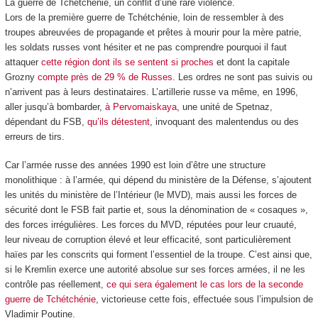
La guerre de Tchétchénie, un conflit d’une rare violence.
Lors de la première guerre de Tchétchénie, loin de ressembler à des
troupes abreuvées de propagande et prêtes à mourir pour la mère patrie,
les soldats russes vont hésiter et ne pas comprendre pourquoi il faut
attaquer
cette région dont ils se sentent si proches
et dont la capitale
Grozny
compte près de 29 % de Russes
. Les ordres ne sont pas suivis ou
n’arrivent pas à leurs destinataires. L’artillerie russe va même, en 1996,
aller jusqu’à bombarder,
à Pervomaiskaya
, une unité de Spetnaz,
dépendant du FSB,
qu’ils détestent
, invoquant des malentendus ou des
erreurs de tirs.
Car l’armée russe des années 1990 est loin d’être une structure
monolithique : à l’armée, qui dépend du ministère de la Défense, s’ajoutent
les unités du ministère de l’Intérieur (le MVD), mais aussi les forces de
sécurité dont le FSB fait partie et, sous la dénomination de « cosaques »,
des forces irrégulières. Les forces du MVD, réputées pour leur cruauté,
leur niveau de corruption élevé et leur efficacité, sont particulièrement
haïes par les conscrits qui forment l’essentiel de la troupe. C’est ainsi que,
si le Kremlin exerce une autorité absolue sur ses forces armées, il ne les
contrôle pas réellement,
ce qui sera également le cas lors de la seconde
guerre de Tchétchénie
, victorieuse cette fois, effectuée sous l’impulsion de
Vladimir Poutine.