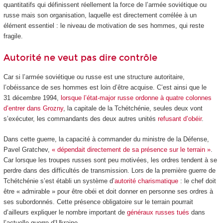
quantitatifs qui définissent réellement la force de l’armée soviétique ou
russe mais son organisation, laquelle est directement corrélée à un
élément essentiel : le niveau de motivation de ses hommes, qui reste
fragile.
Autorité ne veut pas dire contrôle
Car si l’armée soviétique ou russe est une structure autoritaire,
l’obéissance de ses hommes est loin d’être acquise. C’est ainsi que le
31 décembre 1994,
lorsque l’état-major russe ordonne à quatre colonnes
d’entrer dans Grozny
, la capitale de la Tchétchénie, seules deux vont
s’exécuter, les commandants des deux autres unités
refusant d’obéir
.
Dans cette guerre, la capacité à commander du ministre de la Défense,
Pavel Gratchev,
« dépendait directement de sa présence sur le terrain »
.
Car lorsque les troupes russes sont peu motivées, les ordres tendent à se
perdre dans des difficultés de transmission. Lors de la première guerre de
Tchétchénie s’est établi un système d’
autorité charismatique
: le chef doit
être « admirable » pour être obéi et doit donner en personne ses ordres à
ses subordonnés. Cette présence obligatoire sur le terrain pourrait
d’ailleurs expliquer le nombre important de
généraux russes tués
dans
l’actuelle guerre d’Ukraine.