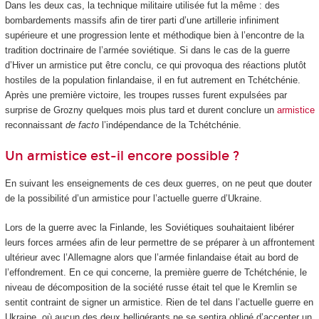
Dans les deux cas, la technique militaire utilisée fut la même : des
bombardements massifs afin de tirer parti d’une artillerie infiniment
supérieure et une progression lente et méthodique bien à l’encontre de la
tradition doctrinaire de l’armée soviétique. Si dans le cas de la guerre
d’Hiver un armistice put être conclu, ce qui provoqua des réactions plutôt
hostiles de la population finlandaise, il en fut autrement en Tchétchénie.
Après une première victoire, les troupes russes furent expulsées par
surprise de Grozny quelques mois plus tard et durent conclure un
armistice
reconnaissant
de facto
l’indépendance de la Tchétchénie.
Un armistice est-il encore possible ?
En suivant les enseignements de ces deux guerres, on ne peut que douter
de la possibilité d’un armistice pour l’actuelle guerre d’Ukraine.
Lors de la guerre avec la Finlande, les Soviétiques souhaitaient libérer
leurs forces armées afin de leur permettre de se préparer à un affrontement
ultérieur avec l’Allemagne alors que l’armée finlandaise était au bord de
l’effondrement. En ce qui concerne, la première guerre de Tchétchénie, le
niveau de décomposition de la société russe était tel que le Kremlin se
sentit contraint de signer un armistice. Rien de tel dans l’actuelle guerre en
Ukraine, où aucun des deux belligérants ne se sentira obligé d’accepter un