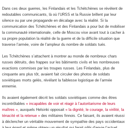
Dans ces deux guerres, les Finlandais et les Tchétchènes se révèlent de
redoutables communicants, là où l’URSS et la Russie brillent par leur
silence ou par une propagande en décalage avec la réalité. Si la
communication des Tchétchènes et des Finlandais a pour but de mobiliser
la communauté internationale, celle de Moscou vise avant tout à cacher à
sa propre population la réalité de la guerre et de la difficile situation que
traverse l’armée, voire de l’ampleur du nombre de soldats tués.
Les Tchétchènes s’attachent à montrer au monde de nombreux chars
russes détruits, des frappes sur les bâtiments civils et les nombreuses
exactions commises par les troupes russes. Les Finlandais, plus de
cinquante ans plus tôt, avaient fait circuler des photos de soldats
soviétiques morts gelés, révélant la faiblesse logistique de l’armée
ennemie.
Ils avaient également décrit les soldats soviétiques comme des êtres
incontrôlables
« incapables de voir et réagir à l’autoritarisme de leurs
maîtres »
, auxquels Helsinki opposait
« la dignité, le courage, la virilité, la
ténacité et la retenue »
des militaires finnois. Ce faisant, ils avaient réussi
à déclencher un véritable mouvement de sympathie des pays occidentaux
à leur égard et même obtenu un résultat qui ferait pâlir d’envie l’actuel