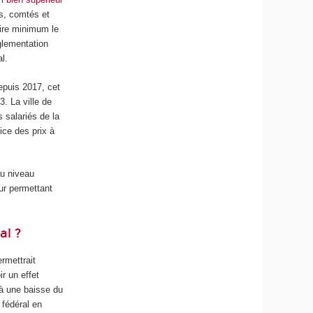
ts, comtés et
aire minimum le
glementation
l.
epuis 2017, cet
3. La ville de
s salariés de la
ice des prix à
au niveau
ur permettant
al ?
rmettrait
r un effet
 à une baisse du
 fédéral en