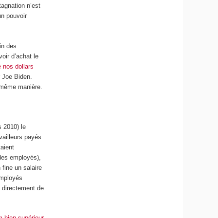
tagnation n’est
un pouvoir
fin des
oir d’achat le
 nos dollars
r Joe Biden.
a même manière.
s 2010) le
vailleurs payés
taient
 des employés),
fine un salaire
(employés
é directement de
m bien supérieur