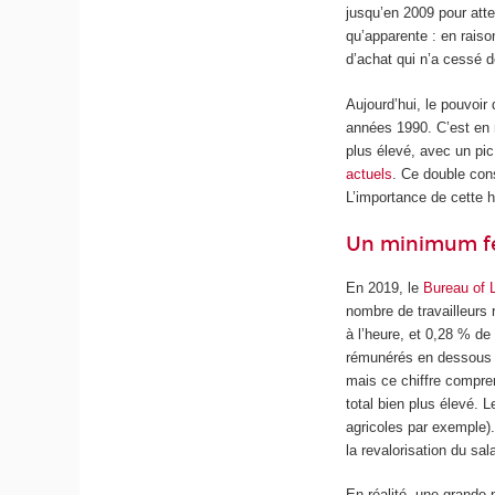
jusqu’en 2009 pour atte
qu’apparente : en raiso
d’achat qui n’a cessé 
Aujourd’hui, le pouvoir 
années 1990. C’est en r
plus élevé, avec un pic
actuels
. Ce double cons
L’importance de cette 
Un minimum féd
En 2019, le
Bureau of L
nombre de travailleurs
à l’heure, et 0,28 % de
rémunérés en dessous d
mais ce chiffre compren
total bien plus élevé. 
agricoles par exemple)
la revalorisation du sa
En réalité, une grande p