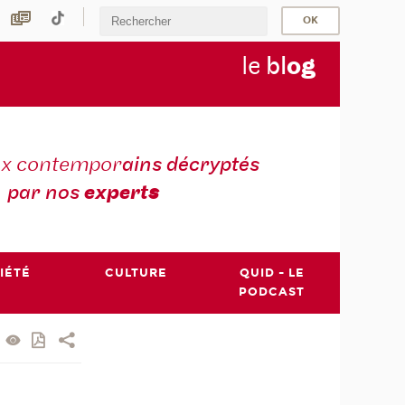
le
bl
o
g
ux contempor
ains décryptés
par nos
expert
s
IÉTÉ
CULTURE
QUID - LE
PODCAST