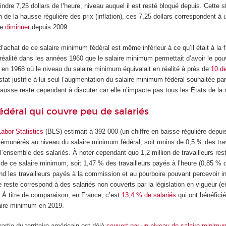
indre 7,25 dollars de l’heure, niveau auquel il est resté bloqué depuis. Cette s
n de la hausse régulière des prix (inflation), ces 7,25 dollars correspondent à 
de
diminuer
depuis 2009.
d’achat de ce salaire minimum fédéral est même inférieur à ce qu’il était à la 
éalité dans les années 1960 que le salaire minimum permettait d’avoir le pouv
 en 1968 où le niveau du salaire minimum équivalait en réalité à près de
10 de
tat justifie à lui seul l’augmentation du salaire minimum fédéral souhaitée pa
hausse reste cependant à discuter car elle n’impacte pas tous les États de l
éral qui couvre peu de salariés
abor Statistics
(BLS) estimait à 392 000 (un chiffre en baisse régulière depui
 rémunérés au niveau du salaire minimum fédéral, soit moins de 0,5 % des tra
 l’ensemble des salariés. À noter cependant que 1,2 million de travailleurs res
e ce salaire minimum, soit 1,47 % des travailleurs payés à l’heure (0,85 %
d les travailleurs payés à la commission et au pourboire pouvant percevoir in 
Le reste correspond à des salariés non couverts par la législation en vigueur 
. À titre de comparaison, en France, c’est
13,4 % de salariés
qui ont bénéfici
laire minimum en 2019.
artie du territoire américain est déjà
couvert par un niveau de salaire minimu