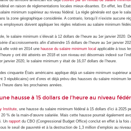
fédéral en raison de réglementations locales mieux-disantes. En effet, les Éta
 salaire minimum supérieur au niveau fédéral. La règle générale est que le sal
ans la zone géographique considérée. A contrario, lorsqu’il n’existe aucune ré
les employeurs doivent appliquer les règles relatives au salaire minimum fédéra
le, le salaire minimum s’élevait à 12 dollars de l’heure au 1
er
janvier 2020. D
érie d’accroissements afin d’atteindre 15 dollars de l’heure au 1
er
janvier 202
à elle voté en 2014 une
hausse du salaire minimum local
applicable à tous le
 l’heure y ont été atteints en 2018 et son niveau est désormais indexé sur l’ind
er
janvier 2020, le salaire minimum y était de 16,07 dollars de l’heure.
 des cinquante États américains applique déjà un salaire minimum supérieur 
t 3 républicains) ont d’ores et déjà prévu des hausses du salaire minimum le
de l’heure dans les prochaines années.
une hausse à 15 dollars de l’heure au niveau fédér
 Institute
, une hausse du salaire minimum fédéral à 15 dollars d’ici à 2025 pe
de 20 % de la main-d’œuvre salariée. Mais cette hausse pourrait également avoi
oi. Un
rapport
du CBO (Congressional Budget Office) conclut en effet à la fois
s le seuil de pauvreté et à la destruction de 1,3 million d’emplois au niveau