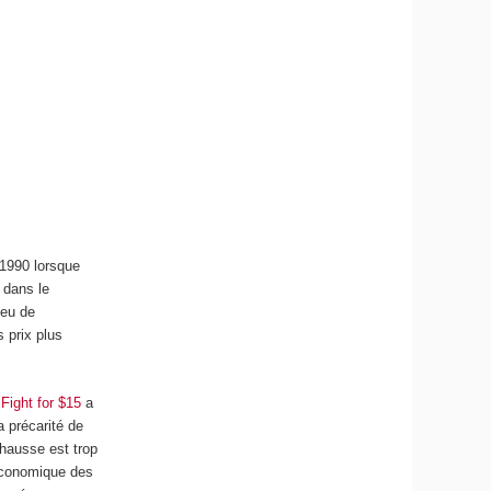
 1990 lorsque
 dans le
ieu de
 prix plus
t
Fight for $15
a
a précarité de
 hausse est trop
 économique des