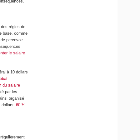
conséquences.
t des règles de
s de base, comme
 de percevoir
conséquences
ter le salaire
ral à 10 dollars
ébat
 du salaire
lé par les
ainsi organisé
 dollars.
60 %
régulièrement