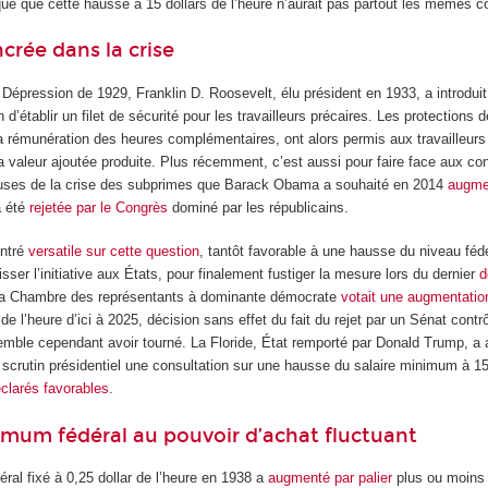
que que cette hausse à 15 dollars de l’heure n’aurait pas partout les mêmes 
crée dans la crise
 Dépression de 1929, Franklin D. Roosevelt, élu président en 1933, a introdui
in d’établir un filet de sécurité pour les travailleurs précaires. Les protection
a rémunération des heures complémentaires, ont alors permis aux travailleurs
la valeur ajoutée produite. Plus récemment, c’est aussi pour faire face aux 
ses de la crise des subprimes que Barack Obama a souhaité en 2014
augmen
a été
rejetée par le Congrès
dominé par les républicains.
ontré
versatile sur cette question
, tantôt favorable à une hausse du niveau fédé
isser l’initiative aux États, pour finalement fustiger la mesure lors du dernier
d
, la Chambre des représentants à dominante démocrate
votait une augmentation
de l’heure d’ici à 2025, décision sans effet du fait du rejet par un Sénat contrô
emble cependant avoir tourné. La Floride, État remporté par Donald Trump, a 
crutin présidentiel une consultation sur une hausse du salaire minimum à 15
éclarés favorables
.
imum fédéral au pouvoir d’achat fluctuant
ral fixé à 0,25 dollar de l’heure en 1938 a
augmenté par palier
plus ou moins 