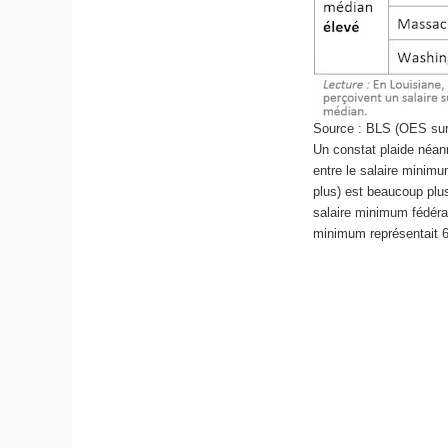
Source : BLS (OES surv
Un constat plaide néan
entre le salaire minimu
plus) est beaucoup plu
salaire minimum fédéral
minimum représentait 6