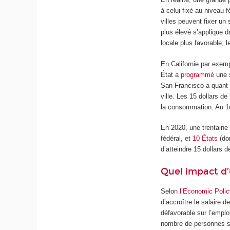
à celui fixé au niveau 
villes peuvent fixer un
plus élevé s’applique d
locale plus favorable, 
En Californie par exemp
État a
programmé
une s
San Francisco a quant 
ville. Les 15 dollars de
la consommation. Au 1
En 2020, une trentaine
fédéral, et
10 États
(don
d’atteindre 15 dollars 
Quel impact d’
Selon
l’Economic Policy
d’accroître le salaire 
défavorable sur l’empl
nombre de personnes sou