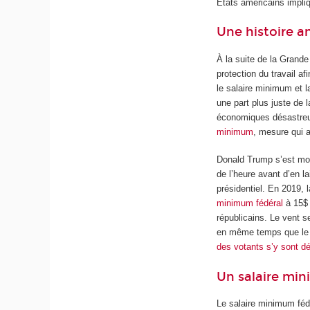
États américains impli
Une histoire an
À la suite de la Grande
protection du travail af
le salaire minimum et l
une part plus juste de 
économiques désastreu
minimum
, mesure qui 
Donald Trump s’est m
de l’heure avant d’en la
présidentiel. En 2019
minimum fédéral
à 15$ 
républicains. Le vent s
en même temps que le s
des votants s’y sont d
Un salaire min
Le salaire minimum fédé