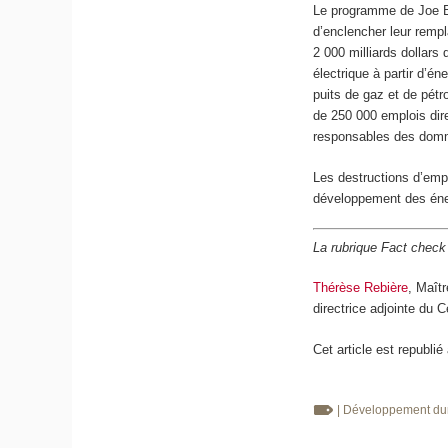
Le programme de Joe Bid
d’enclencher leur remp
2 000 milliards dollars
électrique à partir d’
puits de gaz et de pét
de 250 000 emplois dire
responsables des dom
Les destructions d’empl
développement des éner
La rubrique Fact check
Thérèse Rebière
, Maît
directrice adjointe du
Cet article est republié
| Développement du