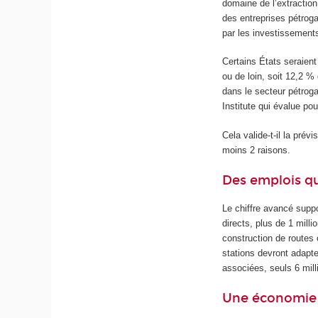
domaine de l’extraction
des entreprises pétroga
par les investissements
Certains États seraient 
ou de loin, soit 12,2 
dans le secteur pétroga
Institute qui évalue po
Cela valide-t-il la prév
moins 2 raisons.
Des emplois qu
Le chiffre avancé suppo
directs, plus de 1 mill
construction de routes 
stations devront adapt
associées, seuls 6 mill
Une économie à