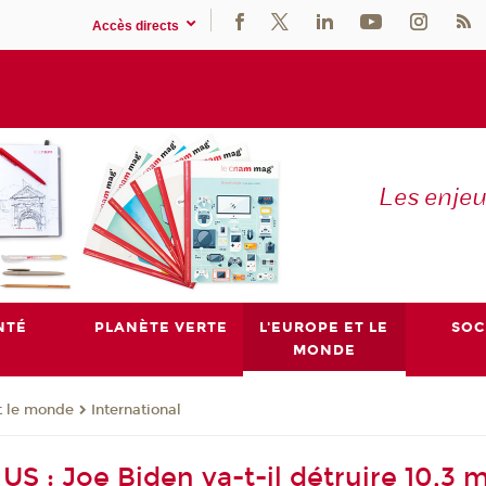
Accès directs
Les enje
NTÉ
PLANÈTE VERTE
L'EUROPE ET LE
SOC
MONDE
t le monde
International
US : Joe Biden va-t-il détruire 10,3 m