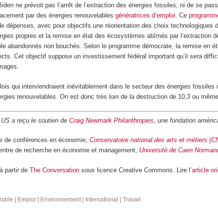
en ne prévoit pas l’arrêt de l’extraction des énergies fossiles, ni de se pas
lacement par des énergies renouvelables
génératrices d’emploi
. Ce
programm
 de dépenses, avec pour objectifs une réorientation des choix technologiques 
énergies propres et la remise en état des écosystèmes abîmés par l’extraction
role abandonnés non bouchés. Selon le programme démocrate, la remise en état
cts. Cet objectif suppose un investissement fédéral important qu’il sera diffic
mages.
ois qui interviendraient inévitablement dans le secteur des énergies fossiles
gies renouvelables. On est donc très loin de la destruction de 10,3 ou même 
 US a reçu le soutien de
Craig Newmark Philanthropies
, une fondation américa
re de conférences en économie,
Conservatoire national des arts et métiers (
 Centre de recherche en économie et management,
Université de Caen Norman
 à partir de
The Conversation
sous licence Creative Commons. Lire l’
article or
rable
| Emploi
| Environnement
| International
| Travail