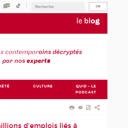
le
bl
o
g
ux contempor
ains décryptés
par nos
expert
s
IÉTÉ
CULTURE
QUID - LE
PODCAST
illions d'emplois liés à