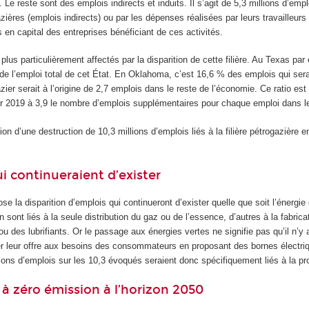
. Le reste sont des emplois indirects et induits. Il s’agit de 5,3 millions d’e
zières (emplois indirects) ou par les dépenses réalisées par leurs travailleurs
 en capital des entreprises bénéficiant de ces activités.
plus particulièrement affectés par la disparition de cette filière. Au Texas pa
% de l’emploi total de cet État. En Oklahoma, c’est 16,6 % des emplois qui se
zier serait à l’origine de 2,7 emplois dans le reste de l’économie. Ce ratio es
ur 2019 à 3,9 le nombre d’emplois supplémentaires pour chaque emploi dans les
ision d’une destruction de 10,3 millions d’emplois liés à la filière pétrogazièr
i continueraient d’exister
se la disparition d’emplois qui continueront d’exister quelle que soit l’énergie
ion sont liés à la seule distribution du gaz ou de l’essence, d’autres à la fabr
ou des lubrifiants. Or le passage aux énergies vertes ne signifie pas qu’il n’y
er leur offre aux besoins des consommateurs en proposant des bornes électriq
ions d’emplois sur les 10,3 évoqués seraient donc spécifiquement liés à la pr
 zéro émission à l’horizon 2050