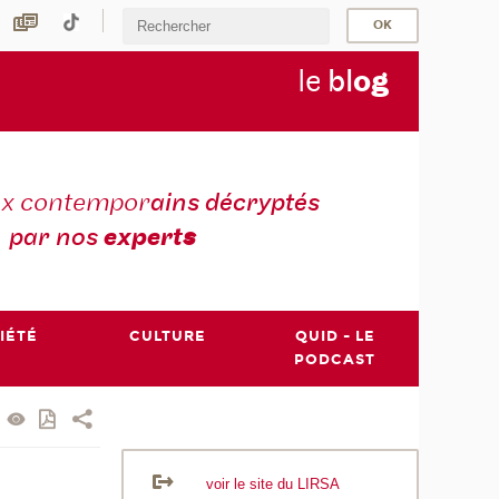
le
bl
o
g
ux contempor
ains décryptés
par nos
expert
s
IÉTÉ
CULTURE
QUID - LE
PODCAST
voir le site du LIRSA