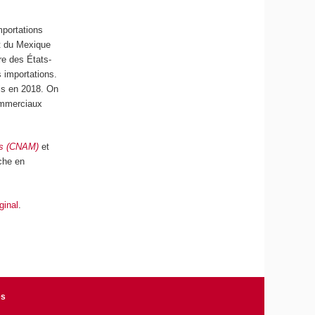
mportations
et du Mexique
re des États-
 importations.
nis en 2018. On
commerciaux
ers (CNAM)
et
che en
iginal
.
es