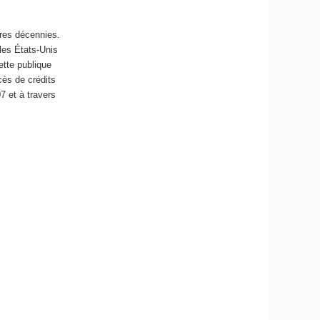
ères décennies.
les États-Unis
ette publique
cès de crédits
7 et à travers