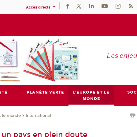
Accès directs
Les enje
NTÉ
PLANÈTE VERTE
L'EUROPE ET LE
SOC
MONDE
t le monde
International
, un pays en plein doute