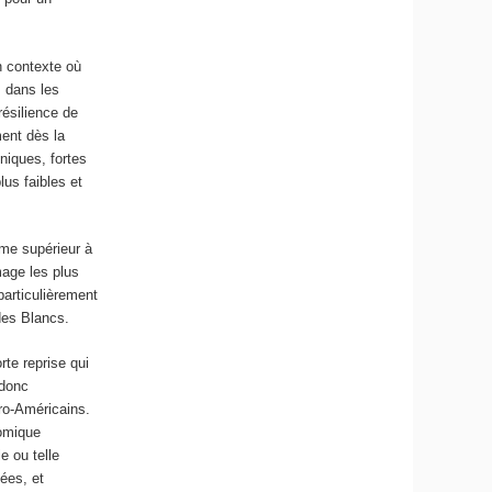
n contexte où
s dans les
résilience de
ment dès la
niques, fortes
lus faibles et
ême supérieur à
mage les plus
particulièrement
des Blancs.
rte reprise qui
 donc
ro-Américains.
nomique
e ou telle
ées, et