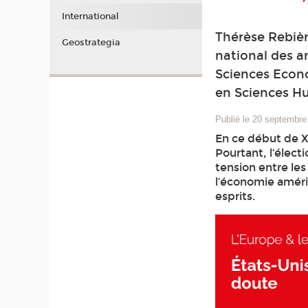
International
Thérèse Rebièr
Geostrategia
national des a
Sciences Econo
en Sciences H
Publié le 20 septembre
En ce début de XX
Pourtant, l’élect
tension entre le
l’économie améri
esprits.