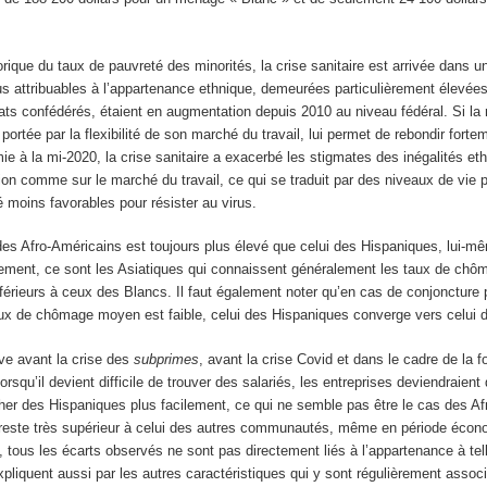
rique du taux de pauvreté des minorités, la crise sanitaire est arrivée dans u
us attribuables à l’appartenance ethnique, demeurées particulièrement élevée
ts confédérés, étaient en augmentation depuis 2010 au niveau fédéral. Si la 
portée par la flexibilité de son marché du travail, lui permet de rebondir forte
ie à la mi-2020, la crise sanitaire a exacerbé les stigmates des inégalités eth
ion comme sur le marché du travail, ce qui se traduit par des niveaux de vie p
 moins favorables pour résister au virus.
es Afro-Américains est toujours plus élevé que celui des Hispaniques, lui-m
lement, ce sont les Asiatiques qui connaissent généralement les taux de chô
nférieurs à ceux des Blancs. Il faut également noter qu’en cas de conjoncture 
taux de chômage moyen est faible, celui des Hispaniques converge vers celui 
e avant la crise des
subprimes
, avant la crise Covid et dans le cadre de la fo
 Lorsqu’il devient difficile de trouver des salariés, les entreprises deviendraient
er des Hispaniques plus facilement, ce qui ne semble pas être le cas des Af
reste très supérieur à celui des autres communautés, même en période éco
tous les écarts observés ne sont pas directement liés à l’appartenance à tell
liquent aussi par les autres caractéristiques qui y sont régulièrement associ