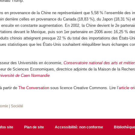
Donald Trump.
ions en provenance de la Chine ne représentaient que 5,58 % l’ensemble des i
oin derrière celles en provenance du Canada (18,83 %), du Japon (18,31 %) 
t ensuite en constante augmentation. En 2002, la Chine devient le 2
e
partenai
rtations devant le Mexique, puis son 1
er
partenaire en 2006 avec 16,25 % des
oduits chinois atteignent presque 22 % du total des importations des États-U
es statistiques que les États-Unis souhaitent rééquilibrer leurs échanges 
esseur des Universités en économie,
Conservatoire national des arts et méti
seur de Sciences Economiques, directrice adjointe de la Maison de la Recher
niversité de Caen Normandie
 à partir de
The Conversation
sous licence Creative Commons. Lire l’
article or
nomie
| Société
nfos site
Plan de site
Accessibilité: non conforme
Bibliothèqu