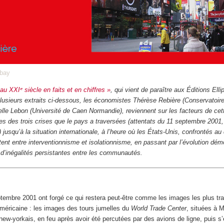
abay
au XXIᵉ siècle en faits et en chiffres »
, qui vient de paraître aux Éditions Elli
usieurs extraits ci-dessous, les économistes Thérèse Rebière (Conservatoire
belle Lebon (Université de Caen Normandie), reviennent sur les facteurs de cett
s des trois crises que le pays a traversées (attentats du 11 septembre 2001,
jusqu’à la situation internationale, à l’heure où les États-Unis, confrontés au 
tent entre interventionnisme et isolationnisme, en passant par l’évolution dé
d’inégalités persistantes entre les communautés.
ptembre 2001 ont forgé ce qui restera peut-être comme les images les plus t
américaine : les images des tours jumelles du
World Trade Center
, situées à 
s new-yorkais, en feu après avoir été percutées par des avions de ligne, puis s’