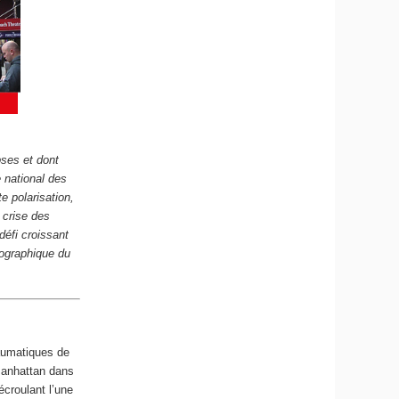
pses et dont
 national des
e polarisation,
 crise des
défi croissant
mographique du
raumatiques de
Manhattan dans
écroulant l’une