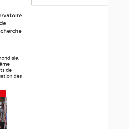
ervatoire
 de
Recherche
mondiale.
trême
ats de
sation des