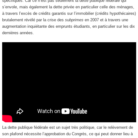
spécifiques. Car ce n’est pas seulement la dette publique fédérale qui
s’envole, mais également la dette privée en particulier celle des ménages,
à travers l’excès de crédits garantis sur l’immobilier (crédits hypothécaires)
brutalement révélé par la crise des
subprimes
en 2007 et à travers une
augmentation inquiétante des emprunts étudiants, en particulier sur les dix
dernières années.
La dette publique fédérale est un sujet très politique, car le relèvement de
son plafond nécessite l’approbation du Congrès, ce qui peut donner lieu à