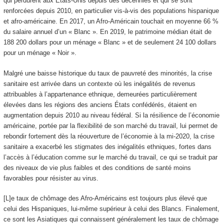
qui perdurent aux États-Unis depuis des décennies et qui se sont
renforcées depuis 2010, en particulier vis-à‑vis des populations hispanique
et afro-américaine. En 2017, un Afro-Américain touchait en moyenne 66 %
du salaire annuel d’un « Blanc ». En 2019, le patrimoine médian était de
188 200 dollars pour un ménage « Blanc » et de seulement 24 100 dollars
pour un ménage « Noir ».
Malgré une baisse historique du taux de pauvreté des minorités, la crise
sanitaire est arrivée dans un contexte où les inégalités de revenus
attribuables à l’appartenance ethnique, demeurées particulièrement
élevées dans les régions des anciens États confédérés, étaient en
augmentation depuis 2010 au niveau fédéral. Si la résilience de l’économie
américaine, portée par la flexibilité de son marché du travail, lui permet de
rebondir fortement dès la réouverture de l’économie à la mi-2020, la crise
sanitaire a exacerbé les stigmates des inégalités ethniques, fortes dans
l’accès à l’éducation comme sur le marché du travail, ce qui se traduit par
des niveaux de vie plus faibles et des conditions de santé moins
favorables pour résister au virus.
[L]e taux de chômage des Afro-Américains est toujours plus élevé que
celui des Hispaniques, lui-même supérieur à celui des Blancs. Finalement,
ce sont les Asiatiques qui connaissent généralement les taux de chômage