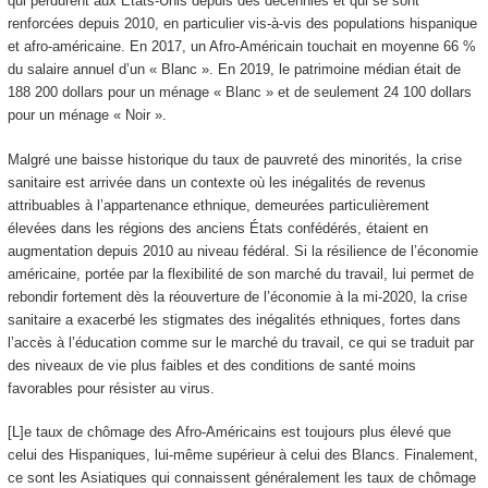
qui perdurent aux États-Unis depuis des décennies et qui se sont
renforcées depuis 2010, en particulier vis-à‑vis des populations hispanique
et afro-américaine. En 2017, un Afro-Américain touchait en moyenne 66 %
du salaire annuel d’un « Blanc ». En 2019, le patrimoine médian était de
188 200 dollars pour un ménage « Blanc » et de seulement 24 100 dollars
pour un ménage « Noir ».
Malgré une baisse historique du taux de pauvreté des minorités, la crise
sanitaire est arrivée dans un contexte où les inégalités de revenus
attribuables à l’appartenance ethnique, demeurées particulièrement
élevées dans les régions des anciens États confédérés, étaient en
augmentation depuis 2010 au niveau fédéral. Si la résilience de l’économie
américaine, portée par la flexibilité de son marché du travail, lui permet de
rebondir fortement dès la réouverture de l’économie à la mi-2020, la crise
sanitaire a exacerbé les stigmates des inégalités ethniques, fortes dans
l’accès à l’éducation comme sur le marché du travail, ce qui se traduit par
des niveaux de vie plus faibles et des conditions de santé moins
favorables pour résister au virus.
[L]e taux de chômage des Afro-Américains est toujours plus élevé que
celui des Hispaniques, lui-même supérieur à celui des Blancs. Finalement,
ce sont les Asiatiques qui connaissent généralement les taux de chômage