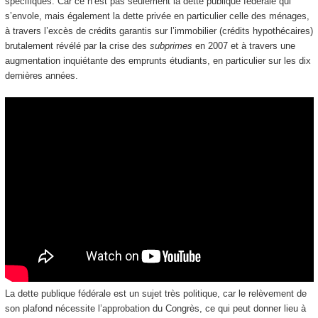
spécifiques. Car ce n’est pas seulement la dette publique fédérale qui
s’envole, mais également la dette privée en particulier celle des ménages,
à travers l’excès de crédits garantis sur l’immobilier (crédits hypothécaires)
brutalement révélé par la crise des
subprimes
en 2007 et à travers une
augmentation inquiétante des emprunts étudiants, en particulier sur les dix
dernières années.
La dette publique fédérale est un sujet très politique, car le relèvement de
son plafond nécessite l’approbation du Congrès, ce qui peut donner lieu à