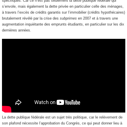
spécifiques. Car ce n’est pas seulement la dette publique fédérale qui
s’envole, mais également la dette privée en particulier celle des ménages,
à travers l’excès de crédits garantis sur l’immobilier (crédits hypothécaires)
brutalement révélé par la crise des
subprimes
en 2007 et à travers une
augmentation inquiétante des emprunts étudiants, en particulier sur les dix
dernières années.
La dette publique fédérale est un sujet très politique, car le relèvement de
son plafond nécessite l’approbation du Congrès, ce qui peut donner lieu à