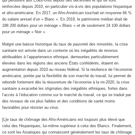
qui perdurent aux États-Unis depuis des décennies et qui se sont
renforcées depuis 2010, en particulier vis-à‑vis des populations hispanique
et afro-américaine. En 2017, un Afro-Américain touchait en moyenne 66 %
du salaire annuel d’un « Blanc ». En 2019, le patrimoine médian était de
188 200 dollars pour un ménage « Blanc » et de seulement 24 100 dollars
pour un ménage « Noir ».
Malgré une baisse historique du taux de pauvreté des minorités, la crise
sanitaire est arrivée dans un contexte où les inégalités de revenus
attribuables à l’appartenance ethnique, demeurées particulièrement
élevées dans les régions des anciens États confédérés, étaient en
augmentation depuis 2010 au niveau fédéral. Si la résilience de l’économie
américaine, portée par la flexibilité de son marché du travail, lui permet de
rebondir fortement dès la réouverture de l’économie à la mi-2020, la crise
sanitaire a exacerbé les stigmates des inégalités ethniques, fortes dans
l’accès à l’éducation comme sur le marché du travail, ce qui se traduit par
des niveaux de vie plus faibles et des conditions de santé moins
favorables pour résister au virus.
[L]e taux de chômage des Afro-Américains est toujours plus élevé que
celui des Hispaniques, lui-même supérieur à celui des Blancs. Finalement,
ce sont les Asiatiques qui connaissent généralement les taux de chômage