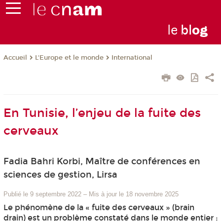
le
bl
o
g
L'Europe et le monde
International
Accueil
En Tunisie, l’enjeu de la fuite des
cerveaux
Fadia Bahri Korbi, Maître de conférences en
sciences de gestion, Lirsa
Publié le 9 septembre 2022
–
Mis à jour le 18 novembre 2025
Le phénomène de la « fuite des cerveaux » (brain
drain) est un problème constaté dans le monde entier :