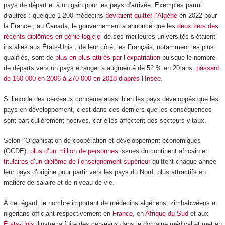
pays de départ et à un gain pour les pays d’arrivée. Exemples parmi
d’autres : quelque 1 200 médecins
devraient quitter l’Algérie
en 2022 pour
la France ; au Canada, le gouvernement a annoncé que les
deux tiers des
récents diplômés en génie logiciel
de ses meilleures universités s’étaient
installés aux États-Unis ; de leur côté, les Français, notamment les plus
qualifiés, sont de
plus en plus attirés par l’expatriation
puisque le nombre
de départs vers un pays étranger a augmenté de 52 % en 20 ans,
passant
de 160 000 en 2006 à 270 000 en 2018 d’après l’Insee
.
Si l’exode des cerveaux concerne aussi bien les pays développés que les
pays en développement, c’est dans ces derniers que les conséquences
sont particulièrement nocives, car elles affectent des secteurs vitaux.
Selon l’Organisation de coopération et développement économiques
(OCDE),
plus d’un million de personnes
issues du continent africain et
titulaires d’un diplôme de l’enseignement supérieur
quittent chaque année
leur pays d’origine pour partir vers les pays du Nord, plus attractifs en
matière de salaire et de niveau de vie.
À cet égard, le nombre important de médecins algériens, zimbabwéens et
nigérians officiant respectivement en
France
, en
Afrique du Sud
et aux
États-Unis
illustre la fuite des cerveaux dans le domaine médical et met en