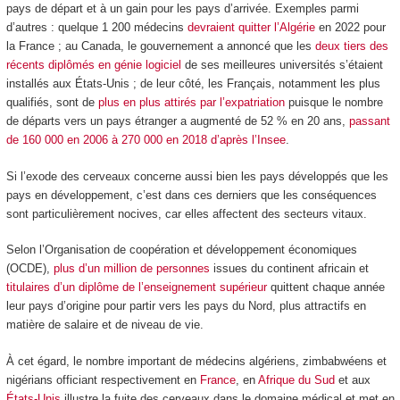
pays de départ et à un gain pour les pays d’arrivée. Exemples parmi
d’autres : quelque 1 200 médecins
devraient quitter l’Algérie
en 2022 pour
la France ; au Canada, le gouvernement a annoncé que les
deux tiers des
récents diplômés en génie logiciel
de ses meilleures universités s’étaient
installés aux États-Unis ; de leur côté, les Français, notamment les plus
qualifiés, sont de
plus en plus attirés par l’expatriation
puisque le nombre
de départs vers un pays étranger a augmenté de 52 % en 20 ans,
passant
de 160 000 en 2006 à 270 000 en 2018 d’après l’Insee
.
Si l’exode des cerveaux concerne aussi bien les pays développés que les
pays en développement, c’est dans ces derniers que les conséquences
sont particulièrement nocives, car elles affectent des secteurs vitaux.
Selon l’Organisation de coopération et développement économiques
(OCDE),
plus d’un million de personnes
issues du continent africain et
titulaires d’un diplôme de l’enseignement supérieur
quittent chaque année
leur pays d’origine pour partir vers les pays du Nord, plus attractifs en
matière de salaire et de niveau de vie.
À cet égard, le nombre important de médecins algériens, zimbabwéens et
nigérians officiant respectivement en
France
, en
Afrique du Sud
et aux
États-Unis
illustre la fuite des cerveaux dans le domaine médical et met en