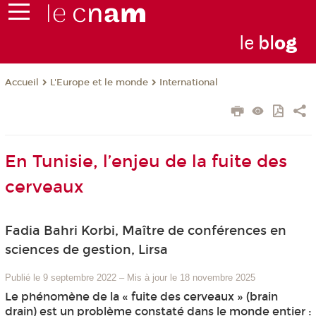
le
bl
o
g
L'Europe et le monde
International
Accueil
En Tunisie, l’enjeu de la fuite des
cerveaux
Fadia Bahri Korbi, Maître de conférences en
sciences de gestion, Lirsa
Publié le 9 septembre 2022
–
Mis à jour le 18 novembre 2025
Le phénomène de la « fuite des cerveaux » (brain
drain) est un problème constaté dans le monde entier :