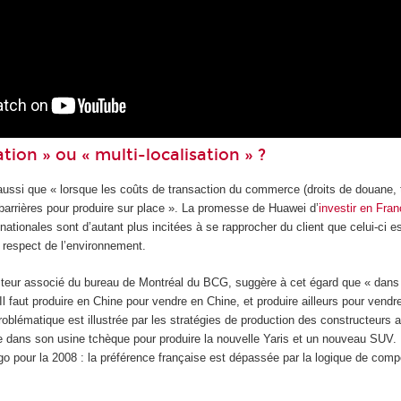
tion » ou « multi-localisation » ?
ussi que « lorsque les coûts de transaction du commerce (droits de douane, tr
barrières pour produire sur place ». La promesse de Huawei d’
investir en Fra
nationales sont d’autant plus incitées à se rapprocher du client que celui-ci es
le respect de l’environnement.
teur associé du bureau de Montréal du BCG, suggère à cet égard que « dans ce 
Il faut produire en Chine pour vendre en Chine, et produire ailleurs pour vendre
e problématique est illustrée par les stratégies de production des constructeu
e dans son usine tchèque pour produire la nouvelle Yaris et un nouveau SUV. 
o pour la 2008 : la préférence française est dépassée par la logique de compét