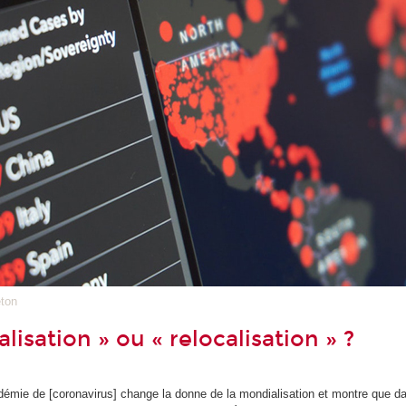
eton
isation » ou « relocalisation » ?
idémie de [coronavirus] change la donne de la mondialisation et montre que dan