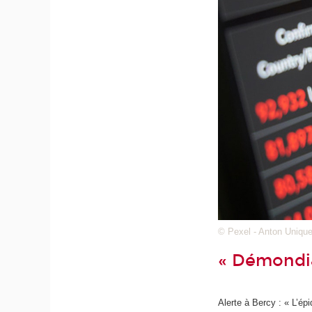
© Pexel - Anton Uniqu
« Démondial
Alerte à Bercy : « L’ép