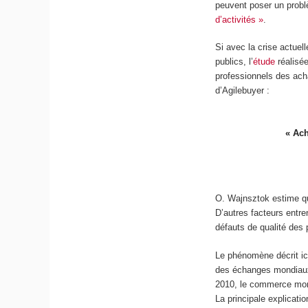
peuvent poser un problè
d’activités »
.
Si avec la crise actuel
publics, l’
étude
réalisée
professionnels des ach
d’Agilebuyer :
« Ach
O. Wajnsztok estime qu’
D’autres facteurs entre
défauts de qualité des 
Le phénomène décrit ici
des échanges mondiaux
2010, le commerce mond
La principale explicati