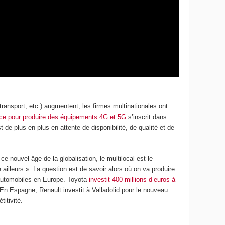
ansport, etc.) augmentent, les firmes multinationales ont
nce pour produire des équipements 4G et 5G
s’inscrit dans
t de plus en plus en attente de disponibilité, de qualité et de
nouvel âge de la globalisation, le multilocal est le
 ailleurs ». La question est de savoir alors où on va produire
rs automobiles en Europe. Toyota
investit 400 millions d’euros à
En Espagne, Renault investit à Valladolid pour le nouveau
itivité.