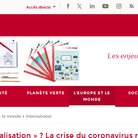
Accès directs
Les enje
NTÉ
PLANÈTE VERTE
L'EUROPE ET LE
SOC
MONDE
t le monde
International
lisation » ? La crise du coronavirus