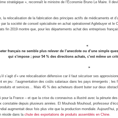
me stratégique », reconnaît le ministre de l’Économie Bruno Le Maire. Il dev
le, la relocalisation de la fabrication des principes actifs de médicaments et d
 par la société de conseil spécialisée en achat opérationnel Agilebuyer et le
ats fin 2019 montre que, pour les départements achat des entreprises françai
eter français ne semble plus relever de l’anecdote ou d’une simple que
qui s’impose ; pour 54 % des directions achats, c’est même un critè
il s’agit d’« une relocalisation défensive car il faut sécuriser ses approvisi
nt en jeu : l’augmentation des coûts salariaux dans les pays émergents ; les fr
produits et services… Mais 45 % des acheteurs disent buter sur deux obstacles
 pour la France – et que la crise du coronavirus a illustré avec la pénurie de
 constatée depuis plusieurs années. El Mouhoub Mouhoud, professeur d’éc
ial augmentait deux fois plus vite que la production mondiale. Aujourd’hui
on réside dans la
chute des exportations de produits assemblés en Chine
.