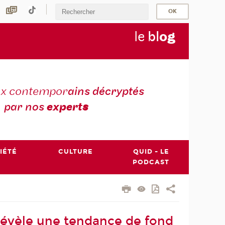
le
bl
o
g
ux contempor
ains décryptés
par nos
expert
s
IÉTÉ
CULTURE
QUID - LE
PODCAST
 révèle une tendance de fond