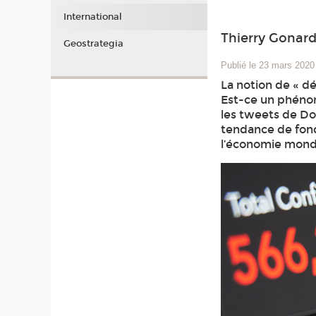
International
Thierry Gonar
Geostrategia
Publié le 23 mars 2020
La notion de « d
Est-ce un phénom
les tweets de Do
tendance de fond
l’économie mondia