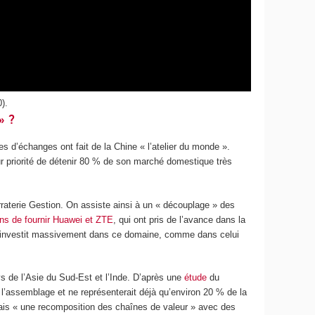
).
» ?
es d’échanges ont fait de la Chine « l’atelier du monde ».
 priorité de détenir 80 % de son marché domestique très
aterie Gestion. On assiste ainsi à un « découplage » des
ins de fournir Huawei et ZTE
, qui ont pris de l’avance dans la
lle investit massivement dans ce domaine, comme dans celui
s de l’Asie du Sud-Est et l’Inde. D’après une
étude
du
l’assemblage et ne représenterait déjà qu’environ 20 % de la
mais « une recomposition des chaînes de valeur » avec des