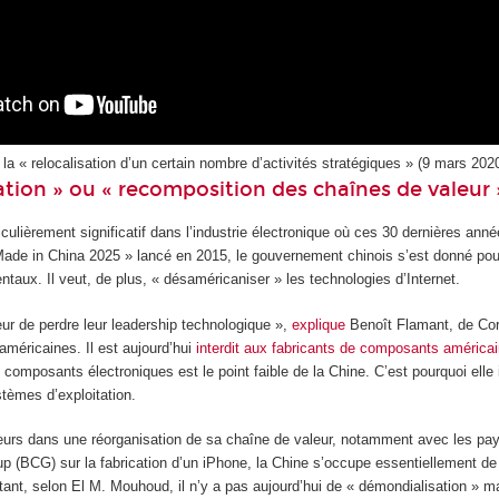
a « relocalisation d’un certain nombre d’activités stratégiques » (9 mars 2020
tion » ou « recomposition des chaînes de valeur 
ulièrement significatif dans l’industrie électronique où ces 30 dernières anné
ade in China 2025 » lancé en 2015, le gouvernement chinois s’est donné pour
ntaux. Il veut, de plus, « désaméricaniser » les technologies d’Internet.
ur de perdre leur leadership technologique »,
explique
Benoît Flamant, de Corr
 américaines. Il est aujourd’hui
interdit aux fabricants de composants américa
de composants électroniques est le point faible de la Chine. C’est pourquoi e
stèmes d’exploitation.
leurs dans une réorganisation de sa chaîne de valeur, notamment avec les pay
p (BCG) sur la fabrication d’un iPhone, la Chine s’occupe essentiellement de 
utant, selon El M. Mouhoud, il n’y a pas aujourd’hui de « démondialisation » 