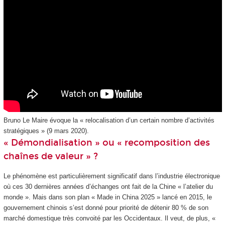
Bruno Le Maire évoque la « relocalisation d’un certain nombre d’activités
stratégiques » (9 mars 2020).
« Démondialisation » ou « recomposition des
chaînes de valeur » ?
Le phénomène est particulièrement significatif dans l’industrie électronique
où ces 30 dernières années d’échanges ont fait de la Chine « l’atelier du
monde ». Mais dans son plan « Made in China 2025 » lancé en 2015, le
gouvernement chinois s’est donné pour priorité de détenir 80 % de son
marché domestique très convoité par les Occidentaux. Il veut, de plus, «