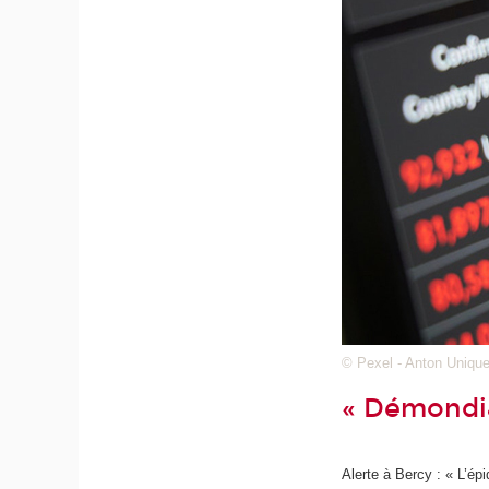
© Pexel - Anton Uniqu
« Démondial
Alerte à Bercy : « L’ép