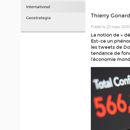
International
Thierry Gonar
Geostrategia
Publié le 23 mars 2020
La notion de « d
Est-ce un phénom
les tweets de Do
tendance de fond
l’économie mondia