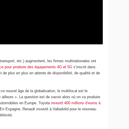
ansport, etc.) augmentent, les firmes multinationales ont
nce pour produire des équipements 4G et 5G
s’inscrit dans
t de plus en plus en attente de disponibilité, de qualité et de
nouvel âge de la globalisation, le multilocal est le
 ailleurs ». La question est de savoir alors où on va produire
rs automobiles en Europe. Toyota
investit 400 millions d’euros à
En Espagne, Renault investit à Valladolid pour le nouveau
itivité.