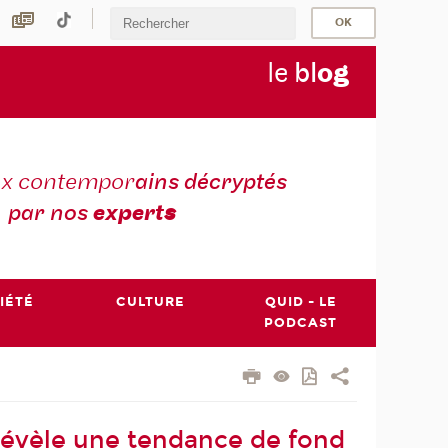
le
bl
o
g
ux contempor
ains décryptés
par nos
expert
s
IÉTÉ
CULTURE
QUID - LE
PODCAST
 révèle une tendance de fond