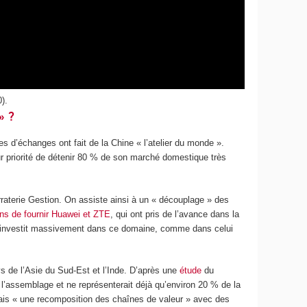
).
» ?
es d’échanges ont fait de la Chine « l’atelier du monde ».
 priorité de détenir 80 % de son marché domestique très
aterie Gestion. On assiste ainsi à un « découplage » des
ins de fournir Huawei et ZTE
, qui ont pris de l’avance dans la
lle investit massivement dans ce domaine, comme dans celui
s de l’Asie du Sud-Est et l’Inde. D’après une
étude
du
l’assemblage et ne représenterait déjà qu’environ 20 % de la
mais « une recomposition des chaînes de valeur » avec des