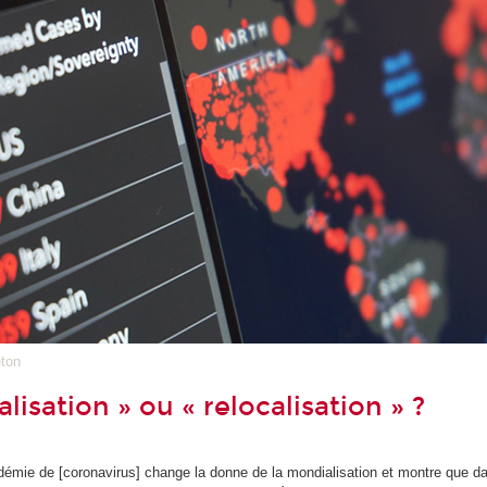
eton
isation » ou « relocalisation » ?
idémie de [coronavirus] change la donne de la mondialisation et montre que dan