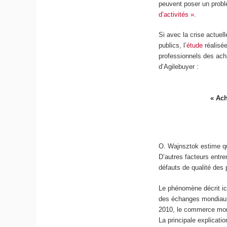
peuvent poser un problè
d’activités »
.
Si avec la crise actuel
publics, l’
étude
réalisée
professionnels des ach
d’Agilebuyer :
« Ach
O. Wajnsztok estime qu’
D’autres facteurs entre
défauts de qualité des 
Le phénomène décrit ici
des échanges mondiaux
2010, le commerce mond
La principale explicati