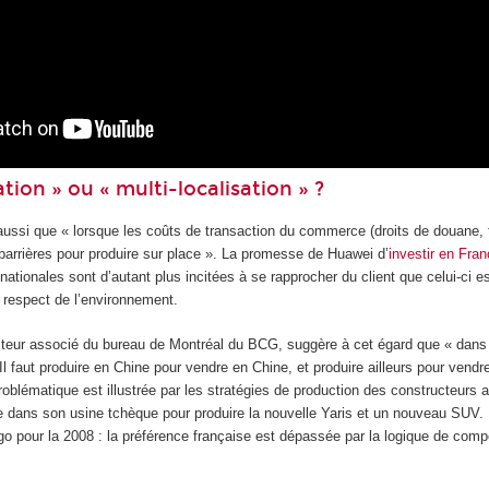
tion » ou « multi-localisation » ?
ussi que « lorsque les coûts de transaction du commerce (droits de douane, tr
barrières pour produire sur place ». La promesse de Huawei d’
investir en Fra
nationales sont d’autant plus incitées à se rapprocher du client que celui-ci es
le respect de l’environnement.
teur associé du bureau de Montréal du BCG, suggère à cet égard que « dans ce 
Il faut produire en Chine pour vendre en Chine, et produire ailleurs pour vendre
e problématique est illustrée par les stratégies de production des constructeu
e dans son usine tchèque pour produire la nouvelle Yaris et un nouveau SUV. 
o pour la 2008 : la préférence française est dépassée par la logique de compét