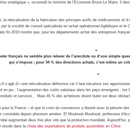
me stratégique », reconnaît le ministre de l’Économie Bruno Le Maire. Il dev
le, la relocalisation de la fabrication des principes actifs de médicaments et d
 par la société de conseil spécialisée en achat opérationnel Agilebuyer et le
ats fin 2019 montre que, pour les départements achat des entreprises françai
eter français ne semble plus relever de l’anecdote ou d’une simple que
qui s’impose ; pour 54 % des directions achats, c’est même un critè
il s’agit d’« une relocalisation défensive car il faut sécuriser ses approvisi
nt en jeu : l’augmentation des coûts salariaux dans les pays émergents ; les fr
produits et services… Mais 45 % des acheteurs disent buter sur deux obstacles
 pour la France – et que la crise du coronavirus a illustré avec la pénurie de
 constatée depuis plusieurs années. El Mouhoub Mouhoud, professeur d’éc
ial augmentait deux fois plus vite que la production mondiale. Aujourd’hui
on réside dans la
chute des exportations de produits assemblés en Chine
.