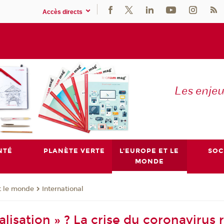
Accès directs
Les enje
NTÉ
PLANÈTE VERTE
L'EUROPE ET LE
SOC
MONDE
t le monde
International
lisation » ? La crise du coronavirus