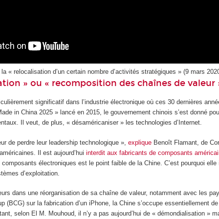
a « relocalisation d’un certain nombre d’activités stratégiques » (9 mars 2020
tion » ou « recomposition des chaînes de valeur 
ulièrement significatif dans l’industrie électronique où ces 30 dernières anné
ade in China 2025 » lancé en 2015, le gouvernement chinois s’est donné pour
ntaux. Il veut, de plus, « désaméricaniser » les technologies d’Internet.
ur de perdre leur leadership technologique »,
explique
Benoît Flamant, de Corr
 américaines. Il est aujourd’hui
interdit aux fabricants de composants américa
de composants électroniques est le point faible de la Chine. C’est pourquoi e
stèmes d’exploitation.
leurs dans une réorganisation de sa chaîne de valeur, notamment avec les pay
p (BCG) sur la fabrication d’un iPhone, la Chine s’occupe essentiellement de 
utant, selon El M. Mouhoud, il n’y a pas aujourd’hui de « démondialisation » 