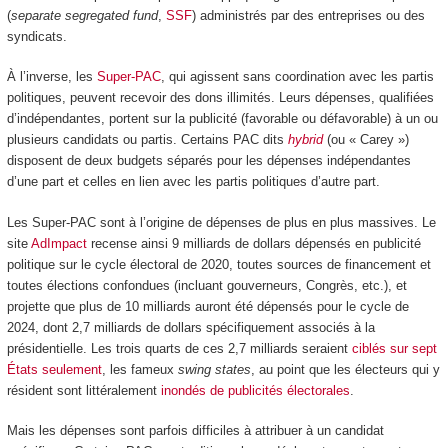
(
separate segregated fund
,
SSF
) administrés par des entreprises ou des
syndicats.
À l’inverse, les
Super-PAC
, qui agissent sans coordination avec les partis
politiques, peuvent recevoir des dons illimités. Leurs dépenses, qualifiées
d’indépendantes, portent sur la publicité (favorable ou défavorable) à un ou
plusieurs candidats ou partis. Certains PAC dits
hybrid
(ou « Carey »)
disposent de deux budgets séparés pour les dépenses indépendantes
d’une part et celles en lien avec les partis politiques d’autre part.
Les Super-PAC sont à l’origine de dépenses de plus en plus massives. Le
site
AdImpact
recense ainsi 9 milliards de dollars dépensés en publicité
politique sur le cycle électoral de 2020, toutes sources de financement et
toutes élections confondues (incluant gouverneurs, Congrès, etc.), et
projette que plus de 10 milliards auront été dépensés pour le cycle de
2024, dont 2,7 milliards de dollars spécifiquement associés à la
présidentielle. Les trois quarts de ces 2,7 milliards seraient
ciblés sur sept
États seulement
, les fameux
swing states
, au point que les électeurs qui y
résident sont littéralement
inondés de publicités électorales
.
Mais les dépenses sont parfois difficiles à attribuer à un candidat