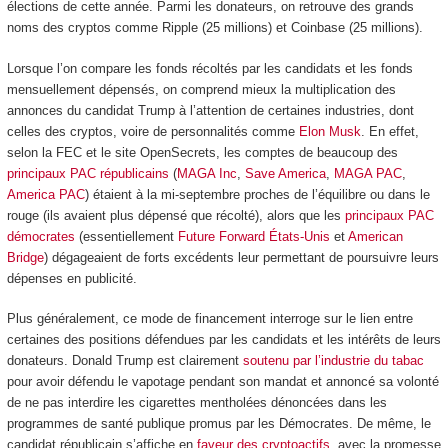
élections de cette année. Parmi les donateurs, on retrouve des grands
noms des cryptos comme Ripple (25 millions) et Coinbase (25 millions).
Lorsque l’on compare les fonds récoltés par les candidats et les fonds
mensuellement dépensés, on comprend mieux la multiplication des
annonces du candidat Trump à l’attention de certaines industries, dont
celles des cryptos, voire de personnalités comme
Elon Musk
. En effet,
selon la FEC et le site OpenSecrets, les comptes de beaucoup des
principaux PAC républicains
(
MAGA Inc
,
Save America
,
MAGA PAC
,
America PAC
) étaient à la mi-septembre proches de l’équilibre ou dans le
rouge (ils avaient plus dépensé que récolté), alors que les
principaux PAC
démocrates
(essentiellement
Future Forward États-Unis
et
American
Bridge
) dégageaient de forts excédents leur permettant de poursuivre leurs
dépenses en publicité.
Plus généralement, ce mode de financement interroge sur le lien entre
certaines des positions défendues par les candidats et les intérêts de leurs
donateurs. Donald Trump est clairement
soutenu par l’industrie du tabac
pour avoir défendu le vapotage pendant son mandat et annoncé sa volonté
de ne pas interdire les cigarettes mentholées dénoncées dans les
programmes de santé publique promus par les Démocrates. De même, le
candidat républicain s’affiche en
faveur des cryptoactifs
, avec la promesse