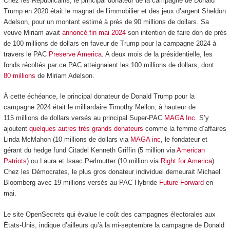
Chez les Républicains, le principal donateur de la campagne de Donald
Trump en 2020 était le magnat de l’immobilier et des jeux d’argent Sheldon
Adelson, pour un montant estimé à près de 90 millions de dollars. Sa
veuve Miriam avait
annoncé fin mai 2024
son intention de faire don de près
de 100 millions de dollars en faveur de Trump pour la campagne 2024 à
travers le PAC
Preserve America
. A deux mois de la présidentielle, les
fonds récoltés par ce PAC atteignaient les 100 millions de dollars, dont
80 millions
de Miriam Adelson.
À cette échéance, le principal donateur de Donald Trump pour la
campagne 2024 était le milliardaire Timothy Mellon, à hauteur de
115 millions de dollars versés au principal Super-PAC
MAGA Inc
. S’y
ajoutent
quelques autres très grands donateurs
comme la femme d’affaires
Linda McMahon (10 millions de dollars via
MAGA inc
, le fondateur et
gérant du hedge fund Citadel Kenneth Griffin (5 million via
American
Patriots
) ou Laura et Isaac Perlmutter (10 million via
Right for America
).
Chez les Démocrates, le plus gros donateur individuel demeurait Michael
Bloomberg avec 19 millions versés au PAC Hybride
Future Forward
en
mai.
Le site OpenSecrets qui évalue le coût des campagnes électorales aux
États-Unis, indique d’ailleurs qu’à la mi-septembre la campagne de Donald